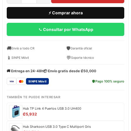
⚡ Comprar ahora
Consultar por WhatsApp
🚚
🛡️
Envío a todo CR
Garantía oficial
📱
💬
SINPE Móvil
Soporte técnico
🚚 Entrega en 24-48h
📦 Envío gratis desde ₡50,000
Pago 100% seguro
SINPE Móvil
TAMBIÉN TE PUEDE INTERESAR
Hub TP Link 4 Puertos USB 3.0 UH400
₡
5,932
Hub Sharkoon USB 3.0 Type C Multiport Gris