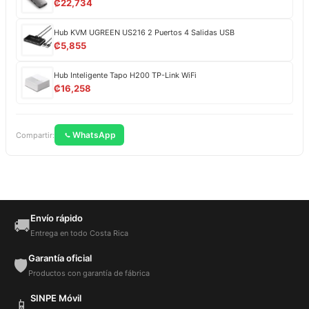
₡
22,734
Hub KVM UGREEN US216 2 Puertos 4 Salidas USB
₡
5,855
Hub Inteligente Tapo H200 TP-Link WiFi
₡
16,258
WhatsApp
Compartir:
Envío rápido
🚚
Entrega en todo Costa Rica
Garantía oficial
🛡️
Productos con garantía de fábrica
SINPE Móvil
📱