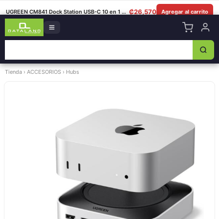
8349-0325
|
Lun–Sáb 8am–5:30pm
|
Facebook
|
WhatsApp
₡
26,570
UGREEN CM841 Dock Station USB-C 10 en 1 para Mac
Agregar al carrito
Tienda
›
ACCESORIOS
›
Hubs