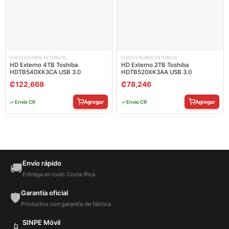
DISCOS DUROS EXTERNOS
DISCOS DUROS EXTERNOS
HD Externo 4TB Toshiba
HD Externo 2TB Toshiba
HDTB540XK3CA USB 3.0
HDTB520XK3AA USB 3.0
₡
122,668
₡
78,246
Agregar
Agregar
✓ Envío CR
✓ Envío CR
Envío rápido
🚚
Entrega en todo Costa Rica
Garantía oficial
🛡️
Productos con garantía de fábrica
SINPE Móvil
📱