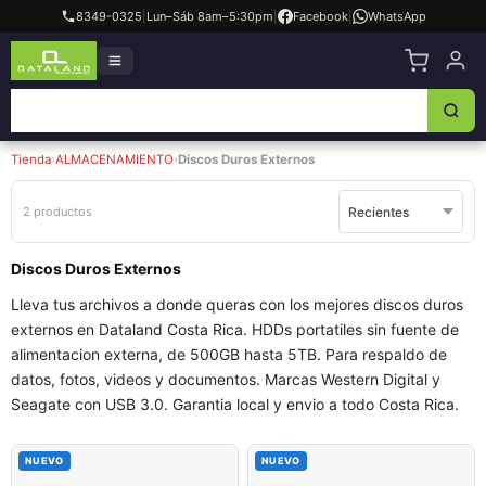
8349-0325
|
Lun–Sáb 8am–5:30pm
|
Facebook
|
WhatsApp
Tienda
›
ALMACENAMIENTO
›
Discos Duros Externos
2 productos
Discos Duros Externos
Lleva tus archivos a donde queras con los mejores discos duros
externos en Dataland Costa Rica. HDDs portatiles sin fuente de
alimentacion externa, de 500GB hasta 5TB. Para respaldo de
datos, fotos, videos y documentos. Marcas Western Digital y
Seagate con USB 3.0. Garantia local y envio a todo Costa Rica.
NUEVO
NUEVO