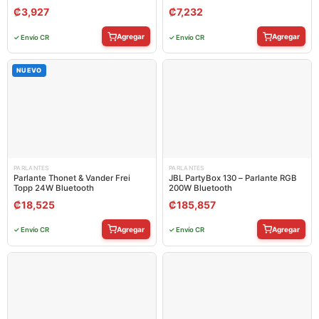
₡
3,927
₡
7,232
Agregar
Agregar
✓ Envío CR
✓ Envío CR
NUEVO
PARLANTES
PARLANTES
Parlante Thonet & Vander Frei
JBL PartyBox 130 – Parlante RGB
Topp 24W Bluetooth
200W Bluetooth
₡
18,525
₡
185,857
Agregar
Agregar
✓ Envío CR
✓ Envío CR