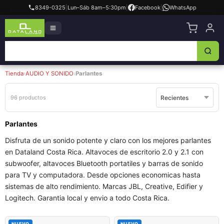
8349-0325
|
Lun–Sáb 8am–5:30pm
|
Facebook
|
WhatsApp
Tienda
›
AUDIO Y SONIDO
›
Parlantes
96 productos
Parlantes
Disfruta de un sonido potente y claro con los mejores parlantes
en Dataland Costa Rica. Altavoces de escritorio 2.0 y 2.1 con
subwoofer, altavoces Bluetooth portatiles y barras de sonido
para TV y computadora. Desde opciones economicas hasta
sistemas de alto rendimiento. Marcas JBL, Creative, Edifier y
Logitech. Garantia local y envio a todo Costa Rica.
NUEVO
NUEVO