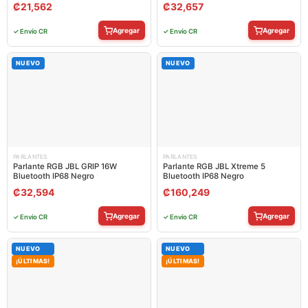
₡
21,562
₡
32,657
Agregar
Agregar
✓ Envío CR
✓ Envío CR
NUEVO
NUEVO
PARLANTES
PARLANTES
Parlante RGB JBL GRIP 16W
Parlante RGB JBL Xtreme 5
Bluetooth IP68 Negro
Bluetooth IP68 Negro
₡
32,594
₡
160,249
Agregar
Agregar
✓ Envío CR
✓ Envío CR
NUEVO
NUEVO
¡ÚLTIMAS!
¡ÚLTIMAS!