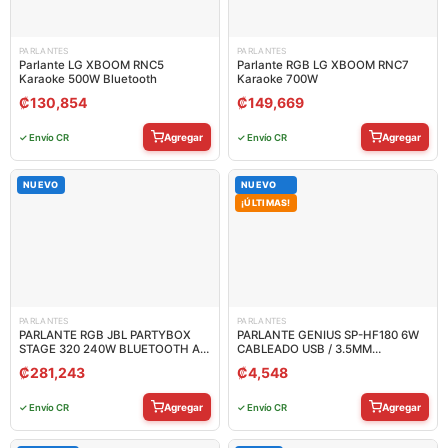
PARLANTES
PARLANTES
Parlante LG XBOOM RNC5
Parlante RGB LG XBOOM RNC7
Karaoke 500W Bluetooth
Karaoke 700W
₡
130,854
₡
149,669
Agregar
Agregar
✓ Envío CR
✓ Envío CR
NUEVO
NUEVO
¡ÚLTIMAS!
PARLANTES
PARLANTES
PARLANTE RGB JBL PARTYBOX
PARLANTE GENIUS SP-HF180 6W
STAGE 320 240W BLUETOOTH A
CABLEADO USB / 3.5MM
PRUEBA DE SALPICADURAS
31730029401
₡
281,243
₡
4,548
JBLPBSTAGE320AM
Agregar
Agregar
✓ Envío CR
✓ Envío CR