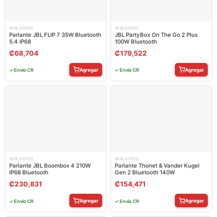
PARLANTES
PARLANTES
Parlante JBL FLIP 7 35W Bluetooth
JBL PartyBox On The Go 2 Plus
5.4 IP68
100W Bluetooth
₡
68,704
₡
179,522
Agregar
Agregar
✓ Envío CR
✓ Envío CR
PARLANTES
PARLANTES
Parlante JBL Boombox 4 210W
Parlante Thonet & Vander Kugel
IP68 Bluetooth
Gen 2 Bluetooth 140W
₡
230,831
₡
154,471
Agregar
Agregar
✓ Envío CR
✓ Envío CR