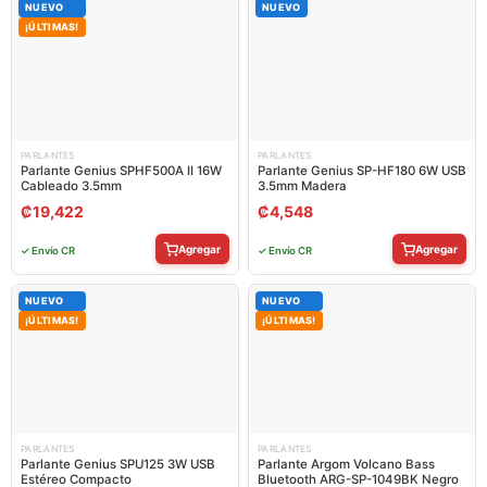
NUEVO
NUEVO
¡ÚLTIMAS!
PARLANTES
PARLANTES
Parlante Genius SPHF500A II 16W
Parlante Genius SP-HF180 6W USB
Cableado 3.5mm
3.5mm Madera
₡
19,422
₡
4,548
Agregar
Agregar
✓ Envío CR
✓ Envío CR
NUEVO
NUEVO
¡ÚLTIMAS!
¡ÚLTIMAS!
PARLANTES
PARLANTES
Parlante Genius SPU125 3W USB
Parlante Argom Volcano Bass
Estéreo Compacto
Bluetooth ARG-SP-1049BK Negro