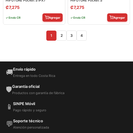
HIFUTURE Pocket S IPX7
HIFUTURE Pocket S
₡
7,275
₡
7,275
Agregar
Agregar
✓ Envío CR
✓ Envío CR
1
2
3
4
Envío rápido
🚚
Entrega en todo Costa Rica
Garantía oficial
🛡️
Productos con garantía de fábrica
SINPE Móvil
📱
Pago rápido y seguro
Soporte técnico
💬
Atención personalizada