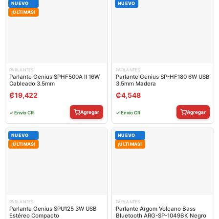
NUEVO
NUEVO
¡ÚLTIMAS!
PARLANTES
PARLANTES
Parlante Genius SPHF500A II 16W
Parlante Genius SP-HF180 6W USB
Cableado 3.5mm
3.5mm Madera
₡
19,422
₡
4,548
Agregar
Agregar
✓ Envío CR
✓ Envío CR
NUEVO
NUEVO
¡ÚLTIMAS!
¡ÚLTIMAS!
PARLANTES
PARLANTES
Parlante Genius SPU125 3W USB
Parlante Argom Volcano Bass
Estéreo Compacto
Bluetooth ARG-SP-1049BK Negro