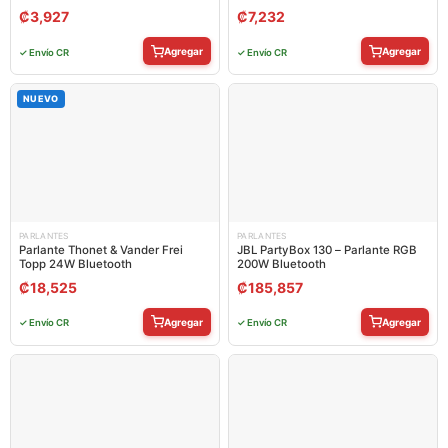
₡
3,927
₡
7,232
Agregar
Agregar
✓ Envío CR
✓ Envío CR
NUEVO
PARLANTES
PARLANTES
Parlante Thonet & Vander Frei
JBL PartyBox 130 – Parlante RGB
Topp 24W Bluetooth
200W Bluetooth
₡
18,525
₡
185,857
Agregar
Agregar
✓ Envío CR
✓ Envío CR