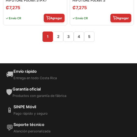
HIFUTURE Pocket S IPX7
HIFUTURE Pocket S
₡
7,275
₡
7,275
Agregar
Agregar
✓ Envío CR
✓ Envío CR
1
2
3
4
5
Envío rápido
🚚
Entrega en todo Costa Rica
Garantía oficial
🛡️
Productos con garantía de fábrica
SINPE Móvil
📱
Pago rápido y seguro
Soporte técnico
💬
Atención personalizada