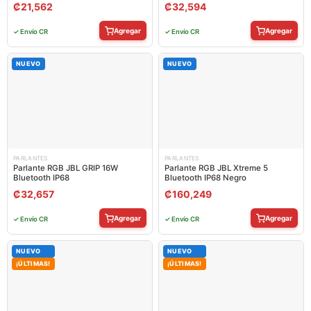
₡
21,562
₡
32,594
Agregar
Agregar
✓ Envío CR
✓ Envío CR
NUEVO
NUEVO
PARLANTES
PARLANTES
Parlante RGB JBL GRIP 16W
Parlante RGB JBL Xtreme 5
Bluetooth IP68
Bluetooth IP68 Negro
₡
32,657
₡
160,249
Agregar
Agregar
✓ Envío CR
✓ Envío CR
NUEVO
NUEVO
¡ÚLTIMAS!
¡ÚLTIMAS!