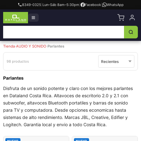
8349-0325
|
Lun–Sáb 8am–5:30pm
|
Facebook
|
WhatsApp
Tienda
›
AUDIO Y SONIDO
›
Parlantes
98 productos
Parlantes
Disfruta de un sonido potente y claro con los mejores parlantes
en Dataland Costa Rica. Altavoces de escritorio 2.0 y 2.1 con
subwoofer, altavoces Bluetooth portatiles y barras de sonido
para TV y computadora. Desde opciones economicas hasta
sistemas de alto rendimiento. Marcas JBL, Creative, Edifier y
Logitech. Garantia local y envio a todo Costa Rica.
NUEVO
NUEVO