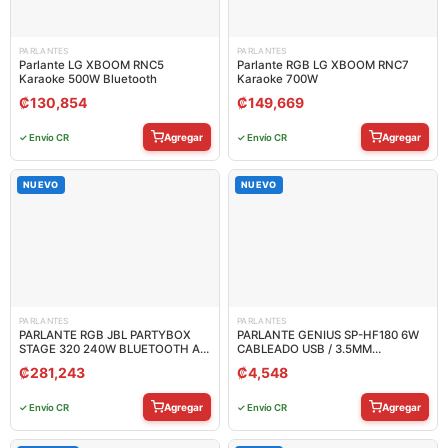
PARLANTES
PARLANTES
Parlante LG XBOOM RNC5
Parlante RGB LG XBOOM RNC7
Karaoke 500W Bluetooth
Karaoke 700W
₡
130,854
₡
149,669
Agregar
Agregar
✓ Envío CR
✓ Envío CR
NUEVO
NUEVO
PARLANTES
PARLANTES
PARLANTE RGB JBL PARTYBOX
PARLANTE GENIUS SP-HF180 6W
STAGE 320 240W BLUETOOTH A
CABLEADO USB / 3.5MM
PRUEBA DE SALPICADURAS
31730029401
₡
281,243
₡
4,548
JBLPBSTAGE320AM
Agregar
Agregar
✓ Envío CR
✓ Envío CR