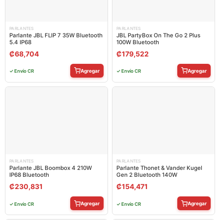
PARLANTES
PARLANTES
Parlante JBL FLIP 7 35W Bluetooth
JBL PartyBox On The Go 2 Plus
5.4 IP68
100W Bluetooth
₡
68,704
₡
179,522
Agregar
Agregar
✓ Envío CR
✓ Envío CR
PARLANTES
PARLANTES
Parlante JBL Boombox 4 210W
Parlante Thonet & Vander Kugel
IP68 Bluetooth
Gen 2 Bluetooth 140W
₡
230,831
₡
154,471
Agregar
Agregar
✓ Envío CR
✓ Envío CR