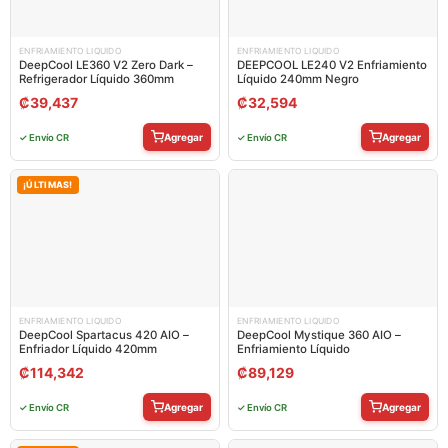
ENFRIAMIENTO LIQUIDO
ENFRIAMIENTO LIQUIDO
DeepCool LE360 V2 Zero Dark –
DEEPCOOL LE240 V2 Enfriamiento
Refrigerador Líquido 360mm
Líquido 240mm Negro
₡
39,437
₡
32,594
Agregar
Agregar
✓ Envío CR
✓ Envío CR
¡ÚLTIMAS!
ENFRIAMIENTO LIQUIDO
ENFRIAMIENTO LIQUIDO
DeepCool Spartacus 420 AIO –
DeepCool Mystique 360 AIO –
Enfriador Líquido 420mm
Enfriamiento Líquido
₡
114,342
₡
89,129
Agregar
Agregar
✓ Envío CR
✓ Envío CR