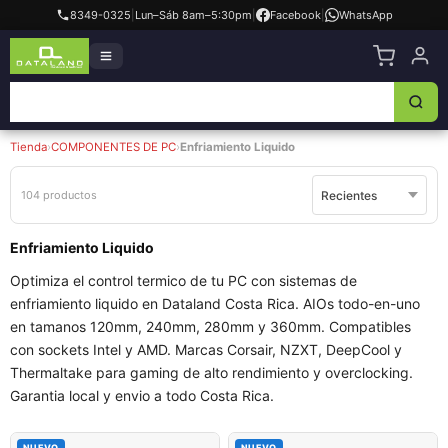
8349-0325
|
Lun–Sáb 8am–5:30pm
|
Facebook
|
WhatsApp
Tienda
›
COMPONENTES DE PC
›
Enfriamiento Liquido
104 productos
Enfriamiento Liquido
Optimiza el control termico de tu PC con sistemas de
enfriamiento liquido en Dataland Costa Rica. AIOs todo-en-uno
en tamanos 120mm, 240mm, 280mm y 360mm. Compatibles
con sockets Intel y AMD. Marcas Corsair, NZXT, DeepCool y
Thermaltake para gaming de alto rendimiento y overclocking.
Garantia local y envio a todo Costa Rica.
NUEVO
NUEVO