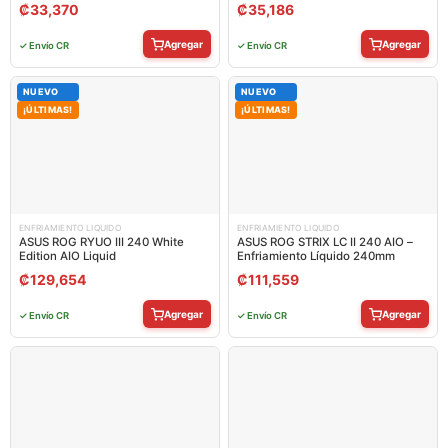
₡
33,370
₡
35,186
Agregar
Agregar
✓ Envío CR
✓ Envío CR
NUEVO
NUEVO
¡ÚLTIMAS!
¡ÚLTIMAS!
ENFRIAMIENTO LIQUIDO
ENFRIAMIENTO LIQUIDO
ASUS ROG RYUO III 240 White
ASUS ROG STRIX LC II 240 AIO –
Edition AIO Liquid
Enfriamiento Líquido 240mm
₡
129,654
₡
111,559
Agregar
Agregar
✓ Envío CR
✓ Envío CR