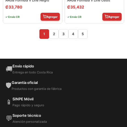
ARGB Formula V Line Negro
ARGB Formula V Line Oasis
₡
33,780
₡
35,432
Agregar
Agregar
✓ Envío CR
✓ Envío CR
1
2
3
4
5
Envío rápido
🚚
Entrega en todo Costa Rica
Garantía oficial
🛡️
Productos con garantía de fábrica
SINPE Móvil
📱
Pago rápido y seguro
Soporte técnico
💬
Atención personalizada