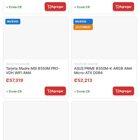
Agregar
Agregar
✓ Envío CR
✓ Envío CR
NUEVO
NUEVO
¡ÚLTIMAS!
TARJETAS MADRE
TARJETAS MADRE
Tarjeta Madre MSI B550M PRO-
ASUS PRIME B550M-K ARGB AM4
VDH WIFI AM4
Micro-ATX DDR4
₡
57,319
₡
52,213
Agregar
Agregar
✓ Envío CR
✓ Envío CR