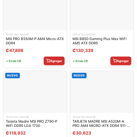
TARJETAS MADRE
TARJETAS MADRE
MSI PRO B550M-P AM4 Micro-ATX
MSI B850 Gaming Plus Max WiFi
DDR4
AM5 ATX DDR5
₡
47,898
₡
130,339
Agregar
Agregar
✓ Envío CR
✓ Envío CR
NUEVO
NUEVO
TARJETAS MADRE
TARJETAS MADRE
Tarjeta Madre MSI PRO Z790-P
TARJETA MADRE MSI A520M-A
WiFi DDR5 LGA 1700
PRO AM4 MICRO-ATX DDR4 911-
7C96-034
₡
118,932
₡
30,623