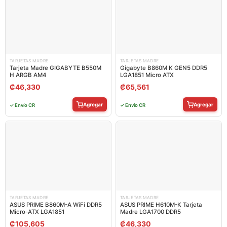
TARJETAS MADRE
TARJETAS MADRE
Tarjeta Madre GIGABYTE B550M
Gigabyte B860M K GEN5 DDR5
H ARGB AM4
LGA1851 Micro ATX
₡
46,330
₡
65,561
Agregar
Agregar
✓ Envío CR
✓ Envío CR
TARJETAS MADRE
TARJETAS MADRE
ASUS PRIME B860M-A WiFi DDR5
ASUS PRIME H610M-K Tarjeta
Micro-ATX LGA1851
Madre LGA1700 DDR5
₡
105,605
₡
46,330