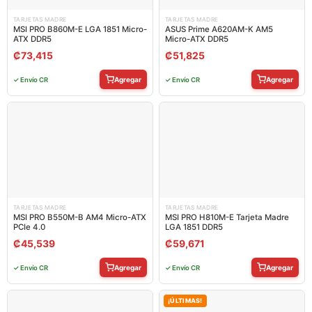
TARJETAS MADRE
TARJETAS MADRE
MSI PRO B860M-E LGA 1851 Micro-
ASUS Prime A620AM-K AM5
ATX DDR5
Micro-ATX DDR5
₡
73,415
₡
51,825
Agregar
Agregar
✓ Envío CR
✓ Envío CR
TARJETAS MADRE
TARJETAS MADRE
MSI PRO B550M-B AM4 Micro-ATX
MSI PRO H810M-E Tarjeta Madre
PCIe 4.0
LGA 1851 DDR5
₡
45,539
₡
59,671
Agregar
Agregar
✓ Envío CR
✓ Envío CR
¡ÚLTIMAS!