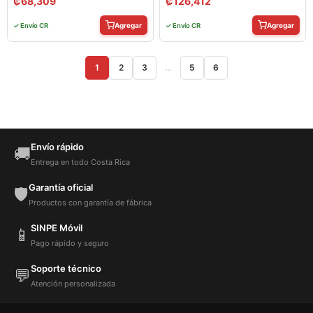
₡
68,309
₡
126,412
Agregar
Agregar
✓ Envío CR
✓ Envío CR
1
2
3
…
5
6
Envío rápido
🚚
Entrega en todo Costa Rica
Garantía oficial
🛡️
Productos con garantía de fábrica
SINPE Móvil
📱
Pago rápido y seguro
Soporte técnico
💬
Atención personalizada