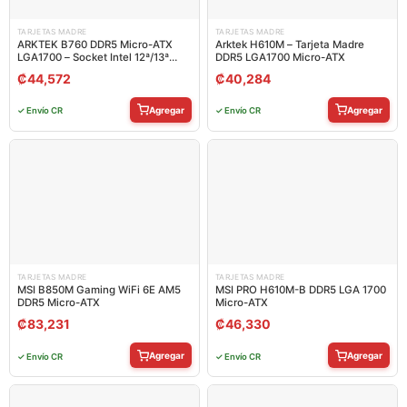
TARJETAS MADRE
TARJETAS MADRE
ARKTEK B760 DDR5 Micro-ATX
Arktek H610M – Tarjeta Madre
LGA1700 – Socket Intel 12ª/13ª
DDR5 LGA1700 Micro-ATX
Gen
₡
44,572
₡
40,284
Agregar
Agregar
✓ Envío CR
✓ Envío CR
TARJETAS MADRE
TARJETAS MADRE
MSI B850M Gaming WiFi 6E AM5
MSI PRO H610M-B DDR5 LGA 1700
DDR5 Micro-ATX
Micro-ATX
₡
83,231
₡
46,330
Agregar
Agregar
✓ Envío CR
✓ Envío CR