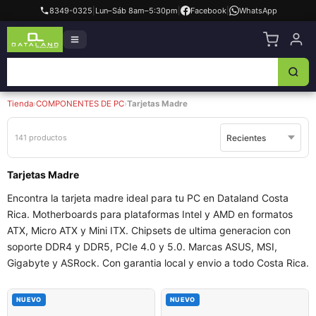
8349-0325
|
Lun–Sáb 8am–5:30pm
|
Facebook
|
WhatsApp
Tienda
›
COMPONENTES DE PC
›
Tarjetas Madre
141 productos
Tarjetas Madre
Encontra la tarjeta madre ideal para tu PC en Dataland Costa
Rica. Motherboards para plataformas Intel y AMD en formatos
ATX, Micro ATX y Mini ITX. Chipsets de ultima generacion con
soporte DDR4 y DDR5, PCIe 4.0 y 5.0. Marcas ASUS, MSI,
Gigabyte y ASRock. Con garantia local y envio a todo Costa Rica.
NUEVO
NUEVO