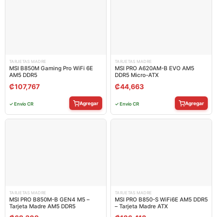
TARJETAS MADRE
TARJETAS MADRE
MSI B850M Gaming Pro WiFi 6E
MSI PRO A620AM-B EVO AM5
AM5 DDR5
DDR5 Micro-ATX
₡
107,767
₡
44,663
Agregar
Agregar
✓ Envío CR
✓ Envío CR
TARJETAS MADRE
TARJETAS MADRE
MSI PRO B850M-B GEN4 M5 –
MSI PRO B850-S WiFi6E AM5 DDR5
Tarjeta Madre AM5 DDR5
– Tarjeta Madre ATX