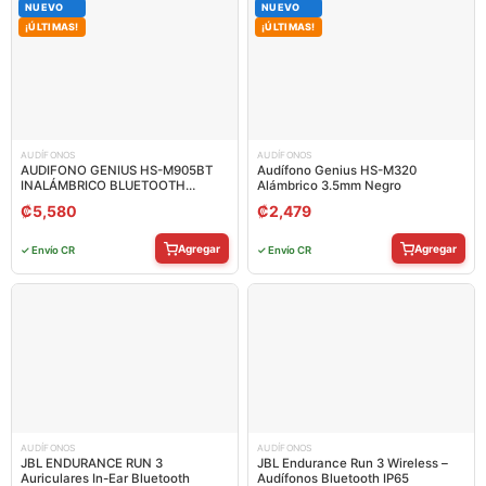
NUEVO
NUEVO
¡ÚLTIMAS!
¡ÚLTIMAS!
AUDÍFONOS
AUDÍFONOS
AUDIFONO GENIUS HS-M905BT
Audífono Genius HS-M320
INALÁMBRICO BLUETOOTH
Alámbrico 3.5mm Negro
31710025402
₡
5,580
₡
2,479
Agregar
Agregar
✓ Envío CR
✓ Envío CR
AUDÍFONOS
AUDÍFONOS
JBL ENDURANCE RUN 3
JBL Endurance Run 3 Wireless –
Auriculares In-Ear Bluetooth
Audífonos Bluetooth IP65