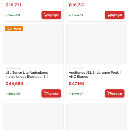
₡
16,731
₡
16,731
Agregar
Agregar
✓ Envío CR
✓ Envío CR
¡ÚLTIMAS!
AUDÍFONOS
AUDÍFONOS
JBL Sense Lite Auriculares
Audífonos JBL Endurance Peak 4
Inalambricos Bluetooth 5.4
ANC Blanco
₡
45,680
₡
47,164
Agregar
Agregar
✓ Envío CR
✓ Envío CR