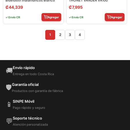
Bluetooth Inalámbricos Blanco
THONET VANDER VR100
₡
44,339
₡
7,995
Agregar
Agregar
✓ Envío CR
✓ Envío CR
1
2
3
4
Envío rápido
🚚
Entrega en todo Costa Rica
Garantía oficial
🛡️
Productos con garantía de fábrica
SINPE Móvil
📱
Pago rápido y seguro
Soporte técnico
💬
Atención personalizada