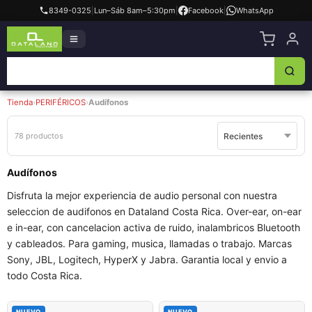
8349-0325
|
Lun–Sáb 8am–5:30pm
|
Facebook
|
WhatsApp
Tienda
›
PERIFÉRICOS
›
Audífonos
78 productos
Audífonos
Disfruta la mejor experiencia de audio personal con nuestra
seleccion de audifonos en Dataland Costa Rica. Over-ear, on-ear
e in-ear, con cancelacion activa de ruido, inalambricos Bluetooth
y cableados. Para gaming, musica, llamadas o trabajo. Marcas
Sony, JBL, Logitech, HyperX y Jabra. Garantia local y envio a
todo Costa Rica.
NUEVO
NUEVO