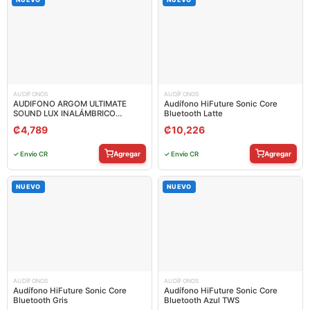
AUDÍFONOS
AUDÍFONOS
AUDIFONO ARGOM ULTIMATE
Audífono HiFuture Sonic Core
SOUND LUX INALÁMBRICO
Bluetooth Latte
BLUETOOTH ARG-HS-2133SL
₡
4,789
₡
10,226
Agregar
Agregar
✓ Envío CR
✓ Envío CR
NUEVO
NUEVO
AUDÍFONOS
AUDÍFONOS
Audífono HiFuture Sonic Core
Audífono HiFuture Sonic Core
Bluetooth Gris
Bluetooth Azul TWS