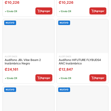
₡
10,226
₡
10,226
Agregar
Agregar
✓ Envío CR
✓ Envío CR
NUEVO
NUEVO
AUDÍFONOS
AUDÍFONOS
Audífono JBL Vibe Beam 2
Audífono HIFUTURE FLYBUDS4
Inalámbrico Negro
ANC Inalámbrico
₡
24,161
₡
12,847
Agregar
Agregar
✓ Envío CR
✓ Envío CR
NUEVO
NUEVO