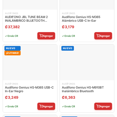
AUDÍFONOS
AUDÍFONOS
AUDIFONO JBL TUNE BEAM 2
Audífono Genius HS-M365
INALÁMBRICO BLUETOOTH
Alámbrico USB-C In-Ear
JBLTBEAM2WHTAM
₡
37,382
₡
3,179
Agregar
Agregar
✓ Envío CR
✓ Envío CR
NUEVO
NUEVO
¡ÚLTIMAS!
AUDÍFONOS
AUDÍFONOS
Audífono Genius HS-M365 USB-C
Audífono Genius HS-M910BT
In-Ear Negro
Inalámbrico Bluetooth
₡
3,249
₡
6,363
Agregar
Agregar
✓ Envío CR
✓ Envío CR