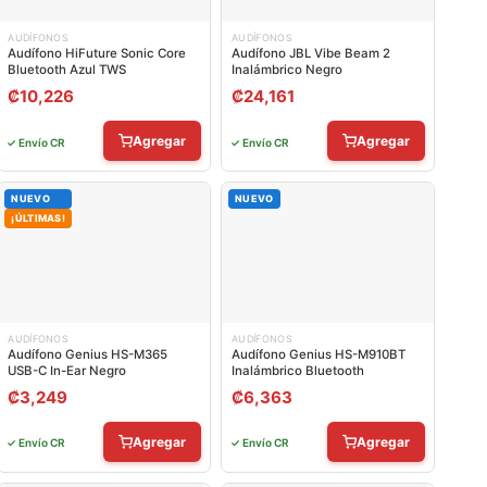
AUDÍFONOS
AUDÍFONOS
Audífono HiFuture Sonic Core
Audífono JBL Vibe Beam 2
Bluetooth Azul TWS
Inalámbrico Negro
₡
10,226
₡
24,161
Agregar
Agregar
✓ Envío CR
✓ Envío CR
NUEVO
NUEVO
¡ÚLTIMAS!
AUDÍFONOS
AUDÍFONOS
Audífono Genius HS-M365
Audífono Genius HS-M910BT
USB-C In-Ear Negro
Inalámbrico Bluetooth
₡
3,249
₡
6,363
Agregar
Agregar
✓ Envío CR
✓ Envío CR