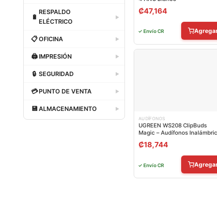
Dataland
₡
47,164
RESPALDO
🔋
▶
ELÉCTRICO
Agrega
✓ Envío CR
Dataland
📋
OFICINA
▶
Dataland
🖨
IMPRESIÓN
▶
Dataland
🔒
SEGURIDAD
▶
Dataland
💳
PUNTO DE VENTA
▶
Dataland
💾
ALMACENAMIENTO
▶
AUDÍFONOS
Dataland
UGREEN WS208 ClipBuds
Magic – Audífonos Inalámbri
Bluetooth
₡
18,744
Agrega
✓ Envío CR