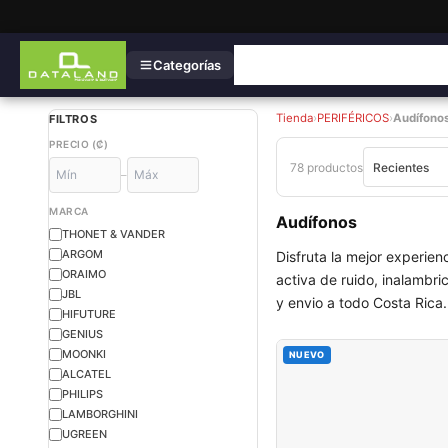
Categorías
Tienda
›
PERIFÉRICOS
›
Audífono
FILTROS
PRECIO (₡)
78 productos
–
MARCA
Audífonos
THONET & VANDER
ARGOM
Disfruta la mejor experien
ORAIMO
activa de ruido, inalambr
JBL
y envio a todo Costa Rica.
HIFUTURE
GENIUS
MOONKI
NUEVO
ALCATEL
PHILIPS
LAMBORGHINI
UGREEN