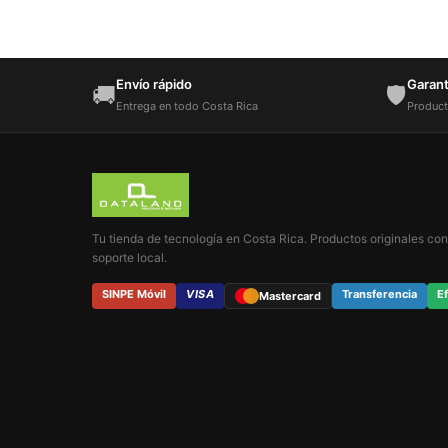
Envío rápido
Garantí
🚚
🛡️
Entrega en todo Costa Rica
Product
Tu tienda de tecnología en Costa Rica. Productos originales con
soporte local.
SINPE Móvil
VISA
Transferencia
Ef
Mastercard