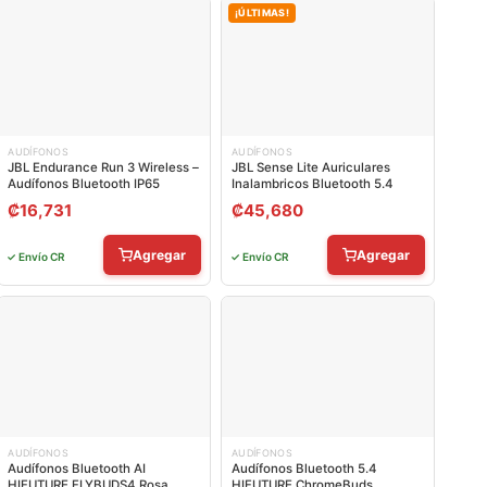
¡ÚLTIMAS!
AUDÍFONOS
AUDÍFONOS
JBL Endurance Run 3 Wireless –
JBL Sense Lite Auriculares
Audífonos Bluetooth IP65
Inalambricos Bluetooth 5.4
₡
16,731
₡
45,680
Agregar
Agregar
✓ Envío CR
✓ Envío CR
AUDÍFONOS
AUDÍFONOS
Audífonos Bluetooth AI
Audífonos Bluetooth 5.4
HIFUTURE FLYBUDS4 Rosa
HIFUTURE ChromeBuds