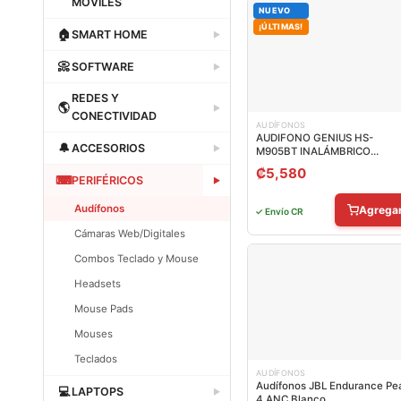
MOVILES
NUEVO
Dataland
¡ÚLTIMAS!
🏠
SMART HOME
▶
Dataland
📀
SOFTWARE
▶
Dataland
REDES Y
🌎
▶
CONECTIVIDAD
AUDÍFONOS
AUDIFONO GENIUS HS-
Dataland
🔔
ACCESORIOS
▶
M905BT INALÁMBRICO
BLUETOOTH 31710025402
₡
5,580
Dataland
⌨
PERIFÉRICOS
▶
Audífonos
Agrega
✓ Envío CR
Cámaras Web/Digitales
Combos Teclado y Mouse
Headsets
Mouse Pads
Mouses
Teclados
AUDÍFONOS
Dataland
Audífonos JBL Endurance Pe
💻
LAPTOPS
▶
4 ANC Blanco