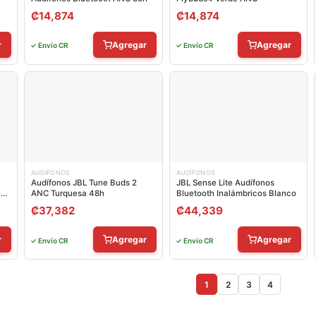
₡
14,874
₡
14,874
r
Agregar
Agregar
✓ Envío CR
✓ Envío CR
AUDÍFONOS
AUDÍFONOS
Audífonos JBL Tune Buds 2
JBL Sense Lite Audífonos
cos
ANC Turquesa 48h
Bluetooth Inalámbricos Blanco
₡
37,382
₡
44,339
r
Agregar
Agregar
✓ Envío CR
✓ Envío CR
1
2
3
4