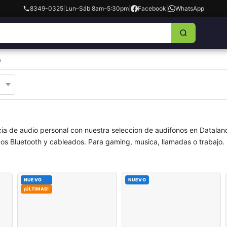
8349-0325
|
Lun–Sáb 8am–5:30pm
|
Facebook
|
WhatsApp
s
cia de audio personal con nuestra seleccion de audifonos en Dataland
icos Bluetooth y cableados. Para gaming, musica, llamadas o trabajo.
NUEVO
NUEVO
¡ÚLTIMAS!