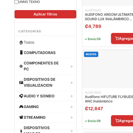
UNNO TEKNO
AUDÍFONOS
Aplicar filtros
AUDIFONO ARGOM ULTIMAT
SOUND LUX INALÁMBRICO
BLUETOOTH ARG-HS-2133SL
₡
4,789
CATEGORÍAS
Agrega
✓ Envío CR
🏠
Todos
🖥
COMPUTADORAS
NUEVO
Dataland
COMPONENTES DE
⚙
▶
PC
Dataland
DISPOSITIVOS DE
🖼
▶
VISUALIZACION
AUDÍFONOS
Dataland
🎧
AUDIO Y SONIDO
▶
Audífono HIFUTURE FLYBUD
ANC Inalámbrico
Dataland
🎮
GAMING
▶
₡
12,847
Dataland
📽
STREAMING
▶
Agrega
✓ Envío CR
Dataland
DISPOSITIVOS
📱
▶