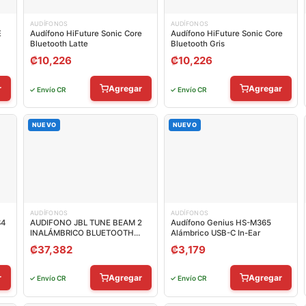
AUDÍFONOS
AUDÍFONOS
E
Audífono HiFuture Sonic Core
Audífono HiFuture Sonic Core
Bluetooth Latte
Bluetooth Gris
₡
10,226
₡
10,226
r
Agregar
Agregar
✓ Envío CR
✓ Envío CR
NUEVO
NUEVO
AUDÍFONOS
AUDÍFONOS
S4
AUDIFONO JBL TUNE BEAM 2
Audífono Genius HS-M365
INALÁMBRICO BLUETOOTH
Alámbrico USB-C In-Ear
JBLTBEAM2WHTAM
₡
37,382
₡
3,179
r
Agregar
Agregar
✓ Envío CR
✓ Envío CR