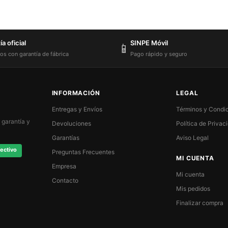
a oficial
SINPE Móvil
📱
os con garantía de fábrica
Pago rápido y seguro
INFORMACIÓN
LEGAL
Entregas y Envíos
Términos y Condi
 garantía y
Devoluciones
Política de Privac
Garantías
Aviso Legal
ectivo
Preguntas Frecuentes
MI CUENTA
Empresa
Mi cuenta
Contacto
Mis pedidos
Finalizar compra