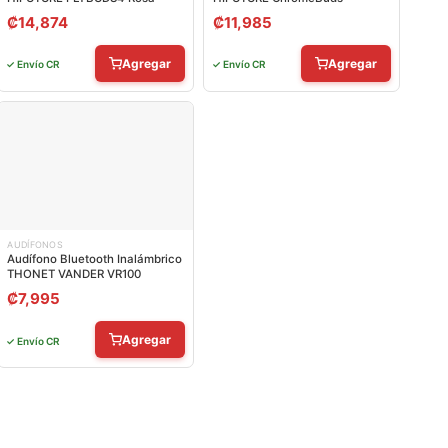
₡
14,874
₡
11,985
Agregar
Agregar
✓ Envío CR
✓ Envío CR
AUDÍFONOS
Audífono Bluetooth Inalámbrico
THONET VANDER VR100
₡
7,995
Agregar
✓ Envío CR