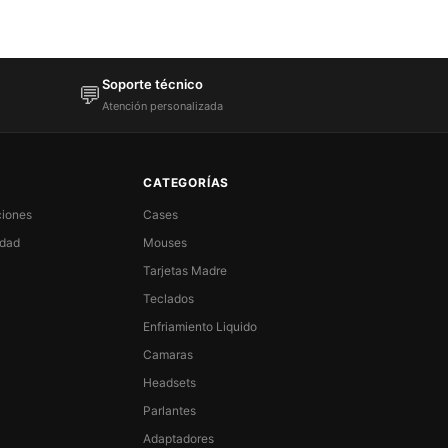
Soporte técnico
💬
Atención personalizada
CATEGORÍAS
ciones
Cases
idad
Mouses
Tarjetas Madre
Teclados
Enfriamiento Liquido
Camaras
Headsets
Parlantes
Adaptadores