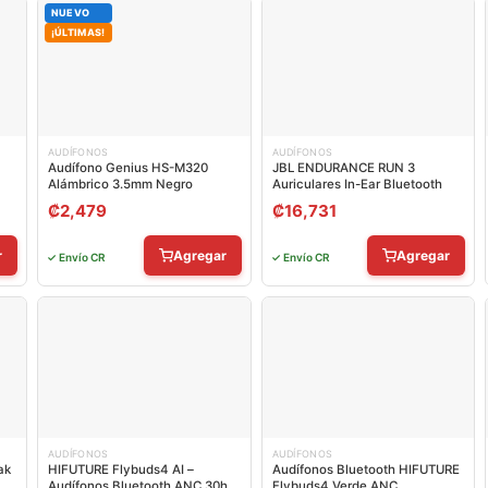
NUEVO
¡ÚLTIMAS!
AUDÍFONOS
AUDÍFONOS
Audífono Genius HS-M320
JBL ENDURANCE RUN 3
Alámbrico 3.5mm Negro
Auriculares In-Ear Bluetooth
₡
2,479
₡
16,731
r
Agregar
Agregar
✓ Envío CR
✓ Envío CR
AUDÍFONOS
AUDÍFONOS
ak
HIFUTURE Flybuds4 AI –
Audífonos Bluetooth HIFUTURE
Audífonos Bluetooth ANC 30h
Flybuds4 Verde ANC