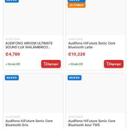
¡ÚLTIMAS!
AUDÍFONOS
AUDÍFONOS
AUDIFONO ARGOM ULTIMATE
Audífono HiFuture Sonic Core
SOUND LUX INALÁMBRICO
Bluetooth Latte
BLUETOOTH ARG-HS-2133SL
₡
4,789
₡
10,226
Agregar
Agregar
✓ Envío CR
✓ Envío CR
NUEVO
NUEVO
AUDÍFONOS
AUDÍFONOS
Audífono HiFuture Sonic Core
Audífono HiFuture Sonic Core
Bluetooth Gris
Bluetooth Azul TWS