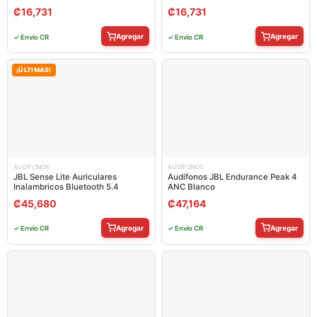
₡
16,731
₡
16,731
Agregar
Agregar
✓ Envío CR
✓ Envío CR
¡ÚLTIMAS!
AUDÍFONOS
AUDÍFONOS
JBL Sense Lite Auriculares
Audífonos JBL Endurance Peak 4
Inalambricos Bluetooth 5.4
ANC Blanco
₡
45,680
₡
47,164
Agregar
Agregar
✓ Envío CR
✓ Envío CR