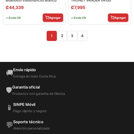
Bluetooth Inalámbricos Blanco
THONET VANDER VR100
₡
44,339
₡
7,995
Agregar
Agregar
✓ Envío CR
✓ Envío CR
1
2
3
4
Envío rápido
🚚
Entrega en todo Costa Rica
Garantía oficial
🛡️
Productos con garantía de fábrica
SINPE Móvil
📱
Pago rápido y seguro
Soporte técnico
💬
Atención personalizada