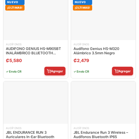
NUEVO
NUEVO
¡ÚLTIMAS!
¡ÚLTIMAS!
AUDÍFONOS
AUDÍFONOS
AUDIFONO GENIUS HS-M905BT
Audífono Genius HS-M320
INALÁMBRICO BLUETOOTH
Alámbrico 3.5mm Negro
31710025402
₡
5,580
₡
2,479
Agregar
Agregar
✓ Envío CR
✓ Envío CR
AUDÍFONOS
AUDÍFONOS
JBL ENDURANCE RUN 3
JBL Endurance Run 3 Wireless –
Auriculares In-Ear Bluetooth
Audífonos Bluetooth IP65