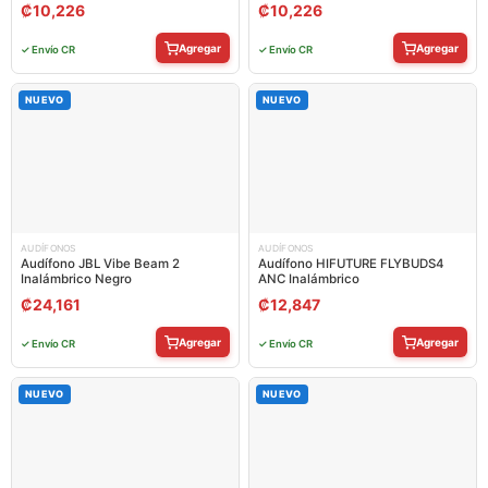
₡
10,226
₡
10,226
Agregar
Agregar
✓ Envío CR
✓ Envío CR
NUEVO
NUEVO
AUDÍFONOS
AUDÍFONOS
Audífono JBL Vibe Beam 2
Audífono HIFUTURE FLYBUDS4
Inalámbrico Negro
ANC Inalámbrico
₡
24,161
₡
12,847
Agregar
Agregar
✓ Envío CR
✓ Envío CR
NUEVO
NUEVO