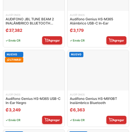
AUDÍFONOS
AUDÍFONOS
AUDIFONO JBL TUNE BEAM 2
Audífono Genius HS-M365
INALÁMBRICO BLUETOOTH
Alámbrico USB-C In-Ear
JBLTBEAM2WHTAM
₡
37,382
₡
3,179
Agregar
Agregar
✓ Envío CR
✓ Envío CR
NUEVO
NUEVO
¡ÚLTIMAS!
AUDÍFONOS
AUDÍFONOS
Audífono Genius HS-M365 USB-C
Audífono Genius HS-M910BT
In-Ear Negro
Inalámbrico Bluetooth
₡
3,249
₡
6,363
Agregar
Agregar
✓ Envío CR
✓ Envío CR