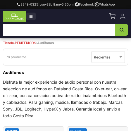
8349-0325
|
Lun–Sáb 8am–5:30pm
|
Facebook
|
WhatsApp
Tienda
›
PERIFÉRICOS
›
Audífonos
78 productos
Audífonos
Disfruta la mejor experiencia de audio personal con nuestra
seleccion de audifonos en Dataland Costa Rica. Over-ear, on-ear
e in-ear, con cancelacion activa de ruido, inalambricos Bluetooth
y cableados. Para gaming, musica, llamadas o trabajo. Marcas
Sony, JBL, Logitech, HyperX y Jabra. Garantia local y envio a
todo Costa Rica.
NUEVO
NUEVO