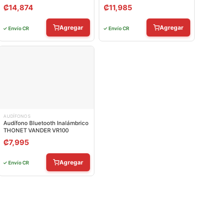
₡
14,874
₡
11,985
Agregar
Agregar
✓ Envío CR
✓ Envío CR
AUDÍFONOS
Audífono Bluetooth Inalámbrico
THONET VANDER VR100
₡
7,995
Agregar
✓ Envío CR