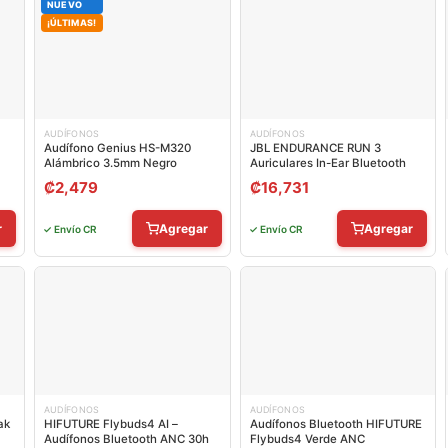
NUEVO
¡ÚLTIMAS!
AUDÍFONOS
AUDÍFONOS
Audífono Genius HS-M320
JBL ENDURANCE RUN 3
Alámbrico 3.5mm Negro
Auriculares In-Ear Bluetooth
₡
2,479
₡
16,731
r
Agregar
Agregar
✓ Envío CR
✓ Envío CR
AUDÍFONOS
AUDÍFONOS
ak
HIFUTURE Flybuds4 AI –
Audífonos Bluetooth HIFUTURE
Audífonos Bluetooth ANC 30h
Flybuds4 Verde ANC