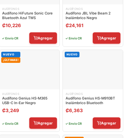
AUDÍFONOS
AUDÍFONOS
Audífono HiFuture Sonic Core
Audífono JBL Vibe Beam 2
Bluetooth Azul TWS
Inalámbrico Negro
₡
10,226
₡
24,161
Agregar
Agregar
✓ Envío CR
✓ Envío CR
NUEVO
NUEVO
¡ÚLTIMAS!
AUDÍFONOS
AUDÍFONOS
Audífono Genius HS-M365
Audífono Genius HS-M910BT
USB-C In-Ear Negro
Inalámbrico Bluetooth
₡
3,249
₡
6,363
Agregar
Agregar
✓ Envío CR
✓ Envío CR