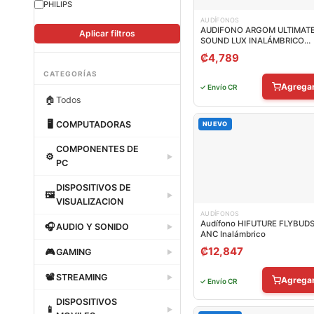
PHILIPS
AUDÍFONOS
AUDIFONO ARGOM ULTIMAT
Aplicar filtros
SOUND LUX INALÁMBRICO
BLUETOOTH ARG-HS-2133SL
₡
4,789
CATEGORÍAS
Agrega
✓ Envío CR
🏠
Todos
🖥
COMPUTADORAS
NUEVO
Dataland
COMPONENTES DE
⚙
▶
PC
Dataland
DISPOSITIVOS DE
🖼
▶
VISUALIZACION
AUDÍFONOS
Dataland
Audífono HIFUTURE FLYBUD
🎧
AUDIO Y SONIDO
▶
ANC Inalámbrico
Dataland
₡
12,847
🎮
GAMING
▶
Dataland
📽
STREAMING
▶
Agrega
✓ Envío CR
Dataland
DISPOSITIVOS
📱
▶