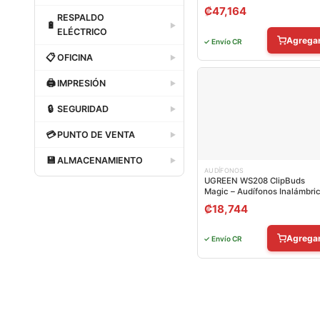
₡
47,164
Dataland
RESPALDO
🔋
▶
ELÉCTRICO
Agrega
✓ Envío CR
Dataland
📋
OFICINA
▶
Dataland
🖨
IMPRESIÓN
▶
Dataland
🔒
SEGURIDAD
▶
Dataland
💳
PUNTO DE VENTA
▶
Dataland
💾
ALMACENAMIENTO
▶
AUDÍFONOS
Dataland
UGREEN WS208 ClipBuds
Magic – Audífonos Inalámbri
Bluetooth
₡
18,744
Agrega
✓ Envío CR