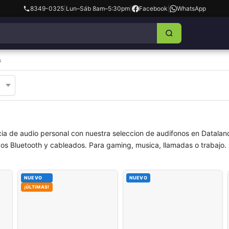
8349-0325
|
Lun–Sáb 8am–5:30pm
|
Facebook
|
WhatsApp
s
cia de audio personal con nuestra seleccion de audifonos en Dataland
icos Bluetooth y cableados. Para gaming, musica, llamadas o trabajo.
NUEVO
NUEVO
¡ÚLTIMAS!