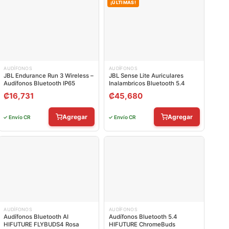
¡ÚLTIMAS!
AUDÍFONOS
AUDÍFONOS
JBL Endurance Run 3 Wireless –
JBL Sense Lite Auriculares
Audífonos Bluetooth IP65
Inalambricos Bluetooth 5.4
₡
16,731
₡
45,680
Agregar
Agregar
✓ Envío CR
✓ Envío CR
AUDÍFONOS
AUDÍFONOS
Audífonos Bluetooth AI
Audífonos Bluetooth 5.4
HIFUTURE FLYBUDS4 Rosa
HIFUTURE ChromeBuds