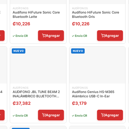
AUDÍFONOS
AUDÍFONOS
E
Audífono HiFuture Sonic Core
Audífono HiFuture Sonic Core
Bluetooth Latte
Bluetooth Gris
₡
10,226
₡
10,226
r
Agregar
Agregar
✓ Envío CR
✓ Envío CR
NUEVO
NUEVO
AUDÍFONOS
AUDÍFONOS
S4
AUDIFONO JBL TUNE BEAM 2
Audífono Genius HS-M365
INALÁMBRICO BLUETOOTH
Alámbrico USB-C In-Ear
JBLTBEAM2WHTAM
₡
37,382
₡
3,179
r
Agregar
Agregar
✓ Envío CR
✓ Envío CR