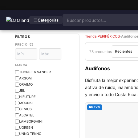
Categorías
Tienda
›
PERIFÉRICOS
›
Audífono
FILTROS
PRECIO (₡)
78 productos
–
MARCA
Audífonos
THONET & VANDER
ARGOM
Disfruta la mejor experien
ORAIMO
activa de ruido, inalambr
JBL
y envio a todo Costa Rica.
HIFUTURE
MOONKI
NUEVO
GENIUS
ALCATEL
LAMBORGHINI
UGREEN
UNNO TEKNO