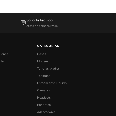
Soporte técnico
💬
Atención personalizada
CATEGORÍAS
ciones
Cases
idad
Mouses
Tarjetas Madre
Teclados
Enfriamiento Liquido
Camaras
Headsets
Parlantes
Adaptadores