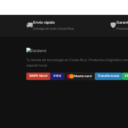
Envío rápido
Garantí
🚚
🛡️
Entrega en todo Costa Rica
Product
Tu tienda de tecnología en Costa Rica. Productos originales con
soporte local.
SINPE Móvil
VISA
Transferencia
Ef
Mastercard