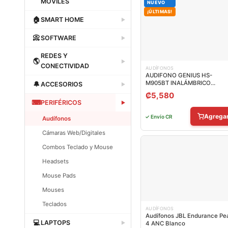
MOVILES
NUEVO
¡ÚLTIMAS!
Dataland
🏠
SMART HOME
▶
Dataland
📀
SOFTWARE
▶
Dataland
REDES Y
🌎
▶
CONECTIVIDAD
AUDÍFONOS
AUDIFONO GENIUS HS-
Dataland
M905BT INALÁMBRICO
🔔
ACCESORIOS
▶
BLUETOOTH 31710025402
₡
5,580
Dataland
⌨
PERIFÉRICOS
▶
Agrega
✓ Envío CR
Audífonos
Cámaras Web/Digitales
Combos Teclado y Mouse
Headsets
Mouse Pads
Mouses
Teclados
AUDÍFONOS
Audífonos JBL Endurance Pe
Dataland
💻
LAPTOPS
▶
4 ANC Blanco