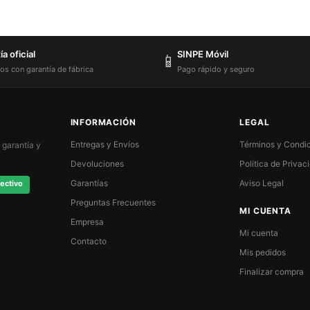
a oficial
SINPE Móvil
📱
os con garantía de fábrica
Pago rápido y seguro
INFORMACIÓN
LEGAL
Entregas y Envíos
Términos y Condi
 garantía y
Devoluciones
Política de Privac
Garantías
Aviso Legal
ectivo
Preguntas Frecuentes
MI CUENTA
Empresa
Mi cuenta
Contacto
Mis pedidos
Finalizar compra