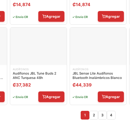
₡
14,874
₡
14,874
r
Agregar
Agregar
✓ Envío CR
✓ Envío CR
AUDÍFONOS
AUDÍFONOS
Audífonos JBL Tune Buds 2
JBL Sense Lite Audífonos
cos
ANC Turquesa 48h
Bluetooth Inalámbricos Blanco
₡
37,382
₡
44,339
r
Agregar
Agregar
✓ Envío CR
✓ Envío CR
1
2
3
4