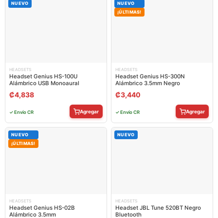
NUEVO
NUEVO
¡ÚLTIMAS!
HEADSETS
HEADSETS
Headset Genius HS-100U
Headset Genius HS-300N
Alámbrico USB Monoaural
Alámbrico 3.5mm Negro
₡
4,838
₡
3,440
Agregar
Agregar
✓ Envío CR
✓ Envío CR
NUEVO
NUEVO
¡ÚLTIMAS!
HEADSETS
HEADSETS
Headset Genius HS-02B
Headset JBL Tune 520BT Negro
Alámbrico 3.5mm
Bluetooth