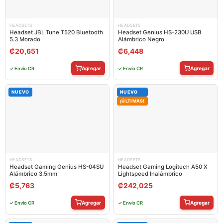
HEADSETS
HEADSETS
Headset JBL Tune T520 Bluetooth
Headset Genius HS-230U USB
5.3 Morado
Alámbrico Negro
₡
20,651
₡
6,448
Agregar
Agregar
✓ Envío CR
✓ Envío CR
NUEVO
NUEVO
¡ÚLTIMAS!
HEADSETS
HEADSETS
Headset Gaming Genius HS-04SU
Headset Gaming Logitech A50 X
Alámbrico 3.5mm
Lightspeed Inalámbrico
₡
5,763
₡
242,025
Agregar
Agregar
✓ Envío CR
✓ Envío CR