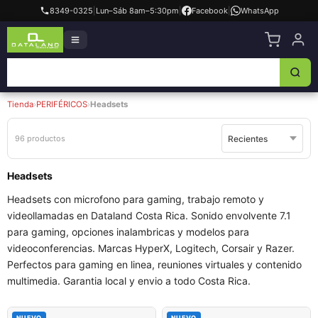
8349-0325
|
Lun–Sáb 8am–5:30pm
|
Facebook
|
WhatsApp
Tienda
›
PERIFÉRICOS
›
Headsets
96 productos
Headsets
Headsets con microfono para gaming, trabajo remoto y
videollamadas en Dataland Costa Rica. Sonido envolvente 7.1
para gaming, opciones inalambricas y modelos para
videoconferencias. Marcas HyperX, Logitech, Corsair y Razer.
Perfectos para gaming en linea, reuniones virtuales y contenido
multimedia. Garantia local y envio a todo Costa Rica.
NUEVO
NUEVO