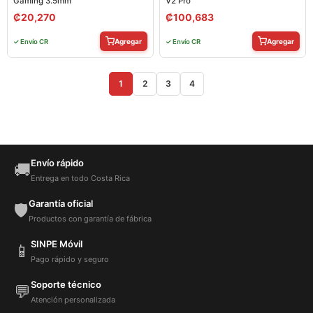
Gaming 3.5mm
V2 Pro
₡
20,270
₡
100,683
Agregar
Agregar
✓ Envío CR
✓ Envío CR
1
2
3
4
Envío rápido
🚚
Entrega en todo Costa Rica
Garantía oficial
🛡️
Productos con garantía de fábrica
SINPE Móvil
📱
Pago rápido y seguro
Soporte técnico
💬
Atención personalizada