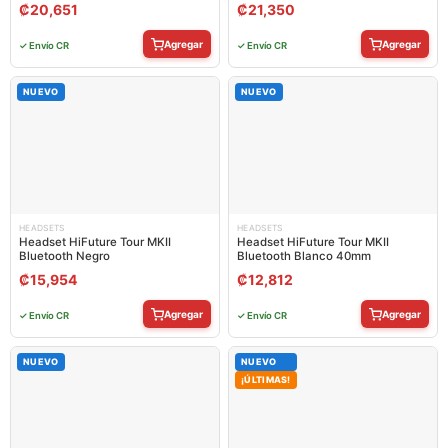
₡
20,651
₡
21,350
Agregar
Agregar
✓ Envío CR
✓ Envío CR
NUEVO
NUEVO
HEADSETS
HEADSETS
Headset HiFuture Tour MKII
Headset HiFuture Tour MKII
Bluetooth Negro
Bluetooth Blanco 40mm
₡
15,954
₡
12,812
Agregar
Agregar
✓ Envío CR
✓ Envío CR
NUEVO
NUEVO
¡ÚLTIMAS!