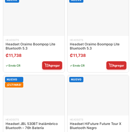
HEADSETS
HEADSETS
Headset Oraimo Boompop Lite
Headset Oraimo Boompop Lite
Bluetooth 5.3
Bluetooth 5.3
₡
11,738
₡
11,738
Agregar
Agregar
✓ Envío CR
✓ Envío CR
NUEVO
NUEVO
¡ÚLTIMAS!
HEADSETS
HEADSETS
Headset JBL 530BT Inalámbrico
Headset HiFuture Future Tour X
Bluetooth – 76h Batería
Bluetooth Negro