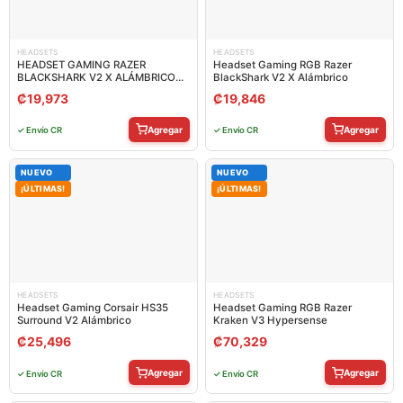
HEADSETS
HEADSETS
HEADSET GAMING RAZER
Headset Gaming RGB Razer
BLACKSHARK V2 X ALÁMBRICO
BlackShark V2 X Alámbrico
3.5MM RZ04-03240700-R3U1
₡
19,973
₡
19,846
Agregar
Agregar
✓ Envío CR
✓ Envío CR
NUEVO
NUEVO
¡ÚLTIMAS!
¡ÚLTIMAS!
HEADSETS
HEADSETS
Headset Gaming Corsair HS35
Headset Gaming RGB Razer
Surround V2 Alámbrico
Kraken V3 Hypersense
₡
25,496
₡
70,329
Agregar
Agregar
✓ Envío CR
✓ Envío CR