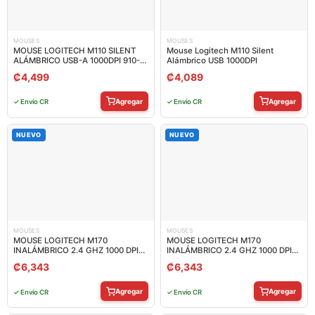
MOUSES
MOUSES
MOUSE LOGITECH M110 SILENT
Mouse Logitech M110 Silent
ALÁMBRICO USB-A 1000DPI 910-
Alámbrico USB 1000DPI
006756
₡
4,499
₡
4,089
Agregar
Agregar
✓ Envío CR
✓ Envío CR
NUEVO
NUEVO
MOUSES
MOUSES
MOUSE LOGITECH M170
MOUSE LOGITECH M170
INALÁMBRICO 2.4 GHZ 1000 DPI
INALÁMBRICO 2.4 GHZ 1000 DPI
910-006863
910-006864
₡
6,343
₡
6,343
Agregar
Agregar
✓ Envío CR
✓ Envío CR