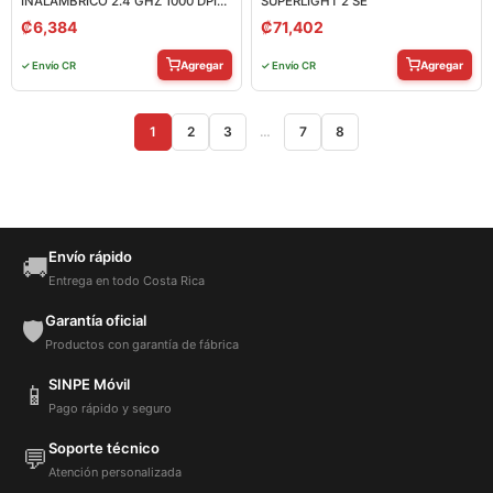
INALÁMBRICO 2.4 GHZ 1000 DPI
SUPERLIGHT 2 SE
910-004940
₡
6,384
₡
71,402
Agregar
Agregar
✓ Envío CR
✓ Envío CR
1
2
3
…
7
8
Envío rápido
🚚
Entrega en todo Costa Rica
Garantía oficial
🛡️
Productos con garantía de fábrica
SINPE Móvil
📱
Pago rápido y seguro
Soporte técnico
💬
Atención personalizada