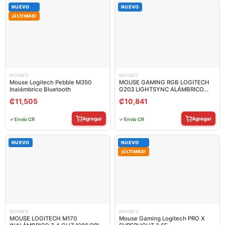
NUEVO
NUEVO
¡ÚLTIMAS!
MOUSES
MOUSES
Mouse Logitech Pebble M350
MOUSE GAMING RGB LOGITECH
Inalámbrico Bluetooth
G203 LIGHTSYNC ALÁMBRICO
USB 8000 DPI 910-005851
₡
11,505
₡
10,841
Agregar
Agregar
✓ Envío CR
✓ Envío CR
NUEVO
NUEVO
¡ÚLTIMAS!
MOUSES
MOUSES
MOUSE LOGITECH M170
Mouse Gaming Logitech PRO X