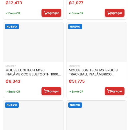
/BLUETOOTH 5.2/USB 2.0 12000
₡
12,473
₡
2,077
DPI S12-4301780-HH9
Agregar
Agregar
✓ Envío CR
✓ Envío CR
NUEVO
NUEVO
MOUSES
MOUSES
MOUSE LOGITECH M196
MOUSE LOGITECH MX ERGO S
INALÁMBRICO BLUETOOTH 1000
TRACKBALL INALÁMBRICO
DPI 910-007457
BLUETOOTH / USB 2048 DPI 910-
₡
6,343
₡
51,775
007261
Agregar
Agregar
✓ Envío CR
✓ Envío CR
NUEVO
NUEVO