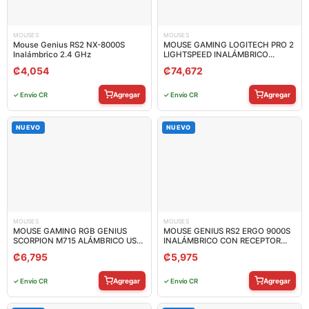
MOUSES
MOUSES
Mouse Genius RS2 NX-8000S
MOUSE GAMING LOGITECH PRO 2
Inalámbrico 2.4 GHz
LIGHTSPEED INALÁMBRICO
RECEPTOR 44000 DPI 910-007291
₡
4,054
₡
74,672
Agregar
Agregar
✓ Envío CR
✓ Envío CR
NUEVO
NUEVO
MOUSES
MOUSES
MOUSE GAMING RGB GENIUS
MOUSE GENIUS RS2 ERGO 9000S
SCORPION M715 ALÁMBRICO USB
INALÁMBRICO CON RECEPTOR
7200 31040007400
2400 DPI 31030038400
₡
6,795
₡
5,975
Agregar
Agregar
✓ Envío CR
✓ Envío CR