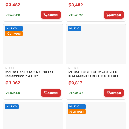
₡
3,482
₡
3,482
Agregar
Agregar
✓ Envío CR
✓ Envío CR
NUEVO
NUEVO
¡ÚLTIMAS!
MOUSES
MOUSES
Mouse Genius RS2 NX-7000SE
MOUSE LOGITECH M240 SILENT
Inalámbrico 2.4 GHz
INALÁMBRICO BLUETOOTH 4000
DPI 910-007113
₡
3,362
₡
9,817
Agregar
Agregar
✓ Envío CR
✓ Envío CR
NUEVO
NUEVO
¡ÚLTIMAS!