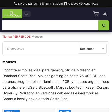
8349-0325
|
Lun–Sáb 8am–5:30pm
|
Facebook
|
WhatsApp
Tienda
›
PERIFÉRICOS
›
Mouses
187 productos
Mouses
Encontra el mouse ideal para gaming, oficina o diseno en
Dataland Costa Rica. Mouses gaming de hasta 25.000 DPI con
botones programables e iluminacion RGB, y mouses ergonomicos
para oficina en USB y Bluetooth. Marcas Logitech, Razer, Corsair,
HyperX y Redragon en versiones cableadas e inalambricas.
Garantia local y envio a todo Costa Rica.
NUEVO
NUEVO