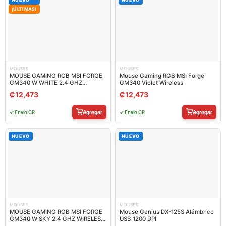
¡ÚLTIMAS!
MOUSES
MOUSES
MOUSE GAMING RGB MSI FORGE
Mouse Gaming RGB MSI Forge
GM340 W WHITE 2.4 GHZ
GM340 Violet Wireless
WIRELESS /BLUETOOTH 5.2/USB
₡
12,473
₡
12,473
2.0 12000 DPI S12-4301760-HH9
Agregar
Agregar
✓ Envío CR
✓ Envío CR
NUEVO
NUEVO
MOUSES
MOUSES
MOUSE GAMING RGB MSI FORGE
Mouse Genius DX-125S Alámbrico
GM340 W SKY 2.4 GHZ WIRELESS
USB 1200 DPI