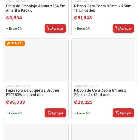
CONSUMIBLES PV
CONSUMIBLES PV
Cinta de Embalaje 48mm x 164.5m
Ribbon Cera Zebra 83mm x 450m –
Amarilla Pack 6
18 Unidades
₡
3,694
₡
51,543
Agregar
Agregar
✓ Envío CR
✓ Envío CR
¡ÚLTIMAS!
CONSUMIBLES PV
CONSUMIBLES PV
Impresora de Etiquetas Brother
Ribbon de Cera Zebra 84mm x
PTP750W Inalámbrica
70mm – 24 Unidades
₡
95,033
₡
28,222
Agregar
Agregar
✓ Envío CR
✓ Envío CR