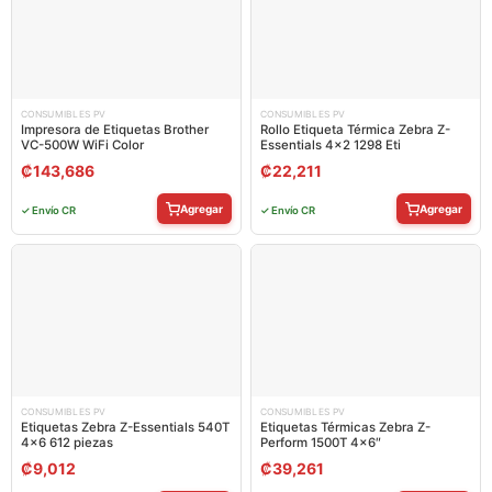
CONSUMIBLES PV
CONSUMIBLES PV
Impresora de Etiquetas Brother
Rollo Etiqueta Térmica Zebra Z-
VC-500W WiFi Color
Essentials 4×2 1298 Eti
₡
143,686
₡
22,211
Agregar
Agregar
✓ Envío CR
✓ Envío CR
CONSUMIBLES PV
CONSUMIBLES PV
Etiquetas Zebra Z-Essentials 540T
Etiquetas Térmicas Zebra Z-
4×6 612 piezas
Perform 1500T 4×6″
₡
9,012
₡
39,261