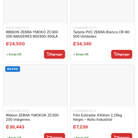
CONSUMIBLES PV
CONSUMIBLES PV
RIBBON ZEBRA YMCKO ZC300
Tarjeta PVC ZEBRA Blanco CR-80
200 IMAGENES 800300-350LA
500 Unidades
₡
24,500
₡
34,345
Agregar
Agregar
✓ Envío CR
✓ Envío CR
NUEVO
CONSUMIBLES PV
CONSUMIBLES PV
Ribbon ZEBRA YMCKOK ZC300
Film Estirable 450mm 2.25kg
200 imágenes
Negro – Rollo Industrial
₡
36,443
₡
7,239
Agregar
Agregar
✓ Envío CR
✓ Envío CR