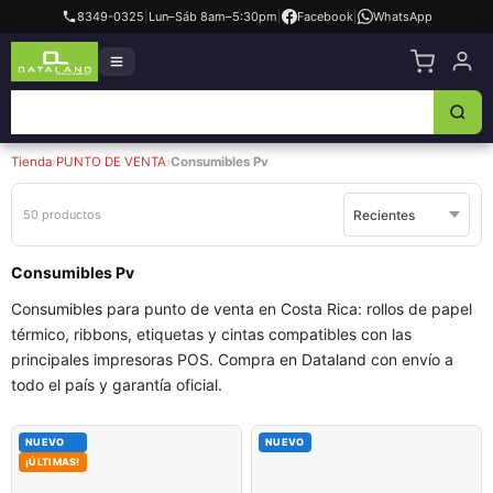
8349-0325
|
Lun–Sáb 8am–5:30pm
|
Facebook
|
WhatsApp
Tienda
›
PUNTO DE VENTA
›
Consumibles Pv
50 productos
Consumibles Pv
Consumibles para punto de venta en Costa Rica: rollos de papel
térmico, ribbons, etiquetas y cintas compatibles con las
principales impresoras POS. Compra en Dataland con envío a
todo el país y garantía oficial.
NUEVO
NUEVO
¡ÚLTIMAS!