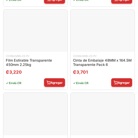
CONSUMIBLES PV
CONSUMIBLES PV
Film Estirable Transparente
Cinta de Embalaje 48MM x 164.5M
450mm 2.25kg
Transparente Pack 6
₡
3,220
₡
3,701
Agregar
Agregar
✓ Envío CR
✓ Envío CR