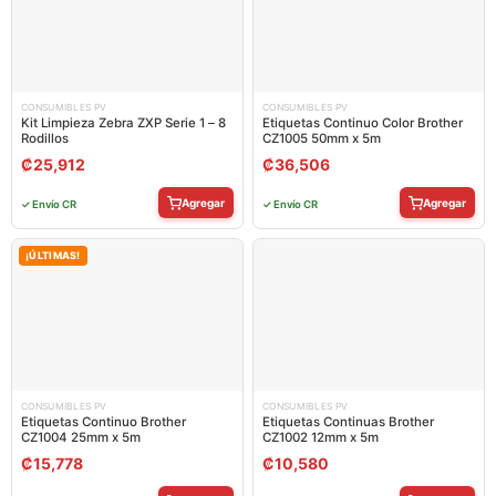
CONSUMIBLES PV
CONSUMIBLES PV
Kit Limpieza Zebra ZXP Serie 1 – 8
Etiquetas Continuo Color Brother
Rodillos
CZ1005 50mm x 5m
₡
25,912
₡
36,506
Agregar
Agregar
✓ Envío CR
✓ Envío CR
¡ÚLTIMAS!
CONSUMIBLES PV
CONSUMIBLES PV
Etiquetas Continuo Brother
Etiquetas Continuas Brother
CZ1004 25mm x 5m
CZ1002 12mm x 5m
₡
15,778
₡
10,580