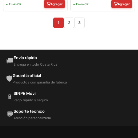
Agregar
Agregar
✓ Envío CR
✓ Envío CR
1
2
3
Envío rápido
🚚
Entrega en todo Costa Rica
Garantía oficial
🛡️
Productos con garantía de fábrica
SINPE Móvil
📱
Pago rápido y seguro
Soporte técnico
💬
Atención personalizada