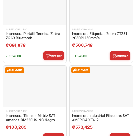
IMPRESORAS PV
IMPRESORAS PV
Impresora Portátil Térmica Zebra
Impresora Etiquetas Zebra ZT231
ZQ63 Bluetooth
203DPI 150mm/s
₡
691,878
₡
506,748
Agregar
Agregar
✓ Envío CR
✓ Envío CR
¡ÚLTIMAS!
¡ÚLTIMAS!
IMPRESORAS PV
IMPRESORAS PV
Impresora Térmica Matriz SAT
Impresora Industrial Etiquetas SAT
America DM220US-NC Negro
AMERICA XT412
₡
108,269
₡
573,425