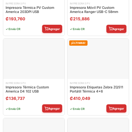
IMPRESORAS PV
IMPRESORAS PV
Impresora Térmica PV Custom
Impresora Móvil PV Custom
America 203DPI USB
America Ranger USB-C 58mm
₡
193,760
₡
215,886
Agregar
Agregar
✓ Envío CR
✓ Envío CR
¡ÚLTIMAS!
IMPRESORAS PV
IMPRESORAS PV
Impresora Térmica Custom
Impresora Etiquetas Zebra ZQ511
America D4 102 USB
Portátil Térmica 4×6
₡
136,737
₡
410,049
Agregar
Agregar
✓ Envío CR
✓ Envío CR