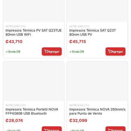
IMPRESORAS PV
IMPRESORAS PV
Impresora Térmica PV SAT Q23TUE
Impresora Térmica SAT Q23T
80mm USB WiFi
80mm USB PV
₡
43,710
₡
45,715
Agregar
Agregar
✓ Envío CR
✓ Envío CR
IMPRESORAS PV
IMPRESORAS PV
Impresora Térmica Portátil NOVA
Impresora Térmica NOVA 260mm/s
FFP4080B USB Bluetooth
para Punto de Venta
₡
28,074
₡
32,099
Agregar
Agregar
✓ Envío CR
✓ Envío CR