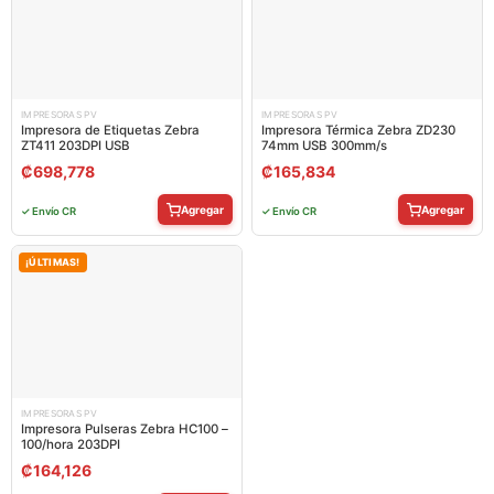
IMPRESORAS PV
IMPRESORAS PV
Impresora de Etiquetas Zebra
Impresora Térmica Zebra ZD230
ZT411 203DPI USB
74mm USB 300mm/s
₡
698,778
₡
165,834
Agregar
Agregar
✓ Envío CR
✓ Envío CR
¡ÚLTIMAS!
IMPRESORAS PV
Impresora Pulseras Zebra HC100 –
100/hora 203DPI
₡
164,126