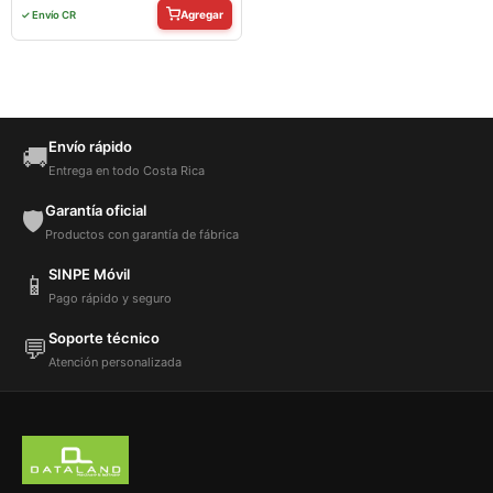
Agregar
✓ Envío CR
Envío rápido
🚚
Entrega en todo Costa Rica
Garantía oficial
🛡️
Productos con garantía de fábrica
SINPE Móvil
📱
Pago rápido y seguro
Soporte técnico
💬
Atención personalizada