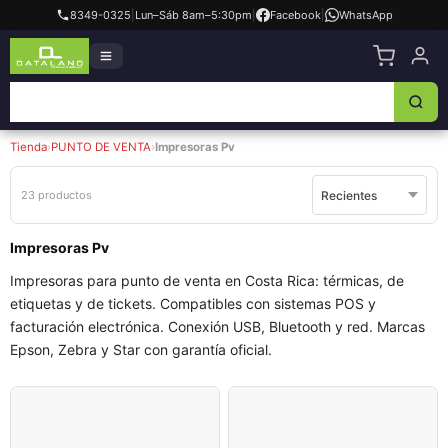
8349-0325
|
Lun–Sáb 8am–5:30pm
|
Facebook
|
WhatsApp
Tienda
›
PUNTO DE VENTA
›
Impresoras Pv
23 productos
Impresoras Pv
Impresoras para punto de venta en Costa Rica: térmicas, de
etiquetas y de tickets. Compatibles con sistemas POS y
facturación electrónica. Conexión USB, Bluetooth y red. Marcas
Epson, Zebra y Star con garantía oficial.