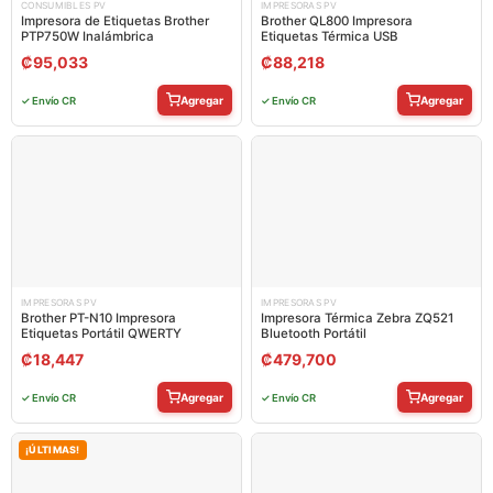
CONSUMIBLES PV
IMPRESORAS PV
Impresora de Etiquetas Brother
Brother QL800 Impresora
PTP750W Inalámbrica
Etiquetas Térmica USB
₡
95,033
₡
88,218
Agregar
Agregar
✓ Envío CR
✓ Envío CR
IMPRESORAS PV
IMPRESORAS PV
Brother PT-N10 Impresora
Impresora Térmica Zebra ZQ521
Etiquetas Portátil QWERTY
Bluetooth Portátil
₡
18,447
₡
479,700
Agregar
Agregar
✓ Envío CR
✓ Envío CR
¡ÚLTIMAS!