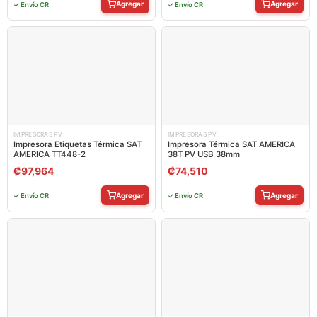
Agregar
Agregar
✓ Envío CR
✓ Envío CR
IMPRESORAS PV
IMPRESORAS PV
Impresora Etiquetas Térmica SAT
Impresora Térmica SAT AMERICA
AMERICA TT448-2
38T PV USB 38mm
₡
97,964
₡
74,510
Agregar
Agregar
✓ Envío CR
✓ Envío CR