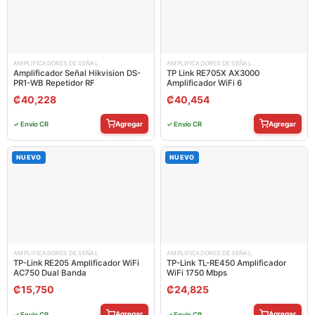
AMPLIFICADORES DE SEÑAL
AMPLIFICADORES DE SEÑAL
Amplificador Señal Hikvision DS-
TP Link RE705X AX3000
PR1-WB Repetidor RF
Amplificador WiFi 6
₡
40,228
₡
40,454
Agregar
Agregar
✓ Envío CR
✓ Envío CR
NUEVO
NUEVO
AMPLIFICADORES DE SEÑAL
AMPLIFICADORES DE SEÑAL
TP-Link RE205 Amplificador WiFi
TP-Link TL-RE450 Amplificador
AC750 Dual Banda
WiFi 1750 Mbps
₡
15,750
₡
24,825
Agregar
Agregar
✓ Envío CR
✓ Envío CR