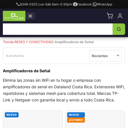
8349-0325
|
Lun–Sáb 8am–5:30pm
|
Facebook
|
WhatsApp
Tienda
›
REDES Y CONECTIVIDAD
›
Amplificadores de Señal
6 productos
Amplificadores de Señal
Elimina las zonas sin WiFi en tu hogar o empresa con
amplificadores de senal en Dataland Costa Rica. Extensores WiFi,
repetidores y sistemas mesh para cobertura total. Marcas TP-
Link y Netgear con garantia local y envio a todo Costa Rica.
NUEVO
NUEVO
¡ÚLTIMAS!