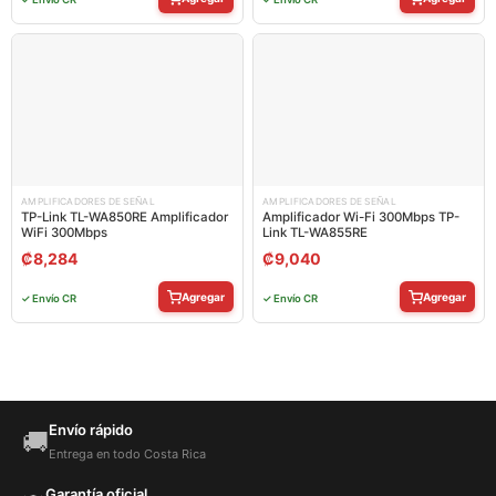
AMPLIFICADORES DE SEÑAL
AMPLIFICADORES DE SEÑAL
TP-Link TL-WA850RE Amplificador
Amplificador Wi-Fi 300Mbps TP-
WiFi 300Mbps
Link TL-WA855RE
₡
8,284
₡
9,040
Agregar
Agregar
✓ Envío CR
✓ Envío CR
Envío rápido
🚚
Entrega en todo Costa Rica
Garantía oficial