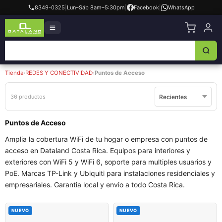
8349-0325
|
Lun–Sáb 8am–5:30pm
|
Facebook
|
WhatsApp
Tienda
›
REDES Y CONECTIVIDAD
›
Puntos de Acceso
36 productos
Puntos de Acceso
Amplia la cobertura WiFi de tu hogar o empresa con puntos de
acceso en Dataland Costa Rica. Equipos para interiores y
exteriores con WiFi 5 y WiFi 6, soporte para multiples usuarios y
PoE. Marcas TP-Link y Ubiquiti para instalaciones residenciales y
empresariales. Garantia local y envio a todo Costa Rica.
NUEVO
NUEVO