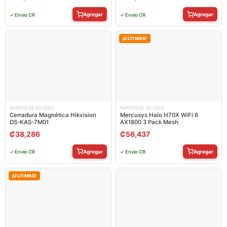
Agregar
Agregar
✓ Envío CR
✓ Envío CR
¡ÚLTIMAS!
PUNTOS DE ACCESO
PUNTOS DE ACCESO
Cerradura Magnética Hikvision
Mercusys Halo H70X WiFi 6
DS-KAS-7M01
AX1800 3 Pack Mesh
₡
38,286
₡
56,437
Agregar
Agregar
✓ Envío CR
✓ Envío CR
¡ÚLTIMAS!