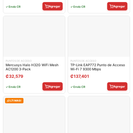
Agregar
Agregar
✓ Envío CR
✓ Envío CR
PUNTOS DE ACCESO
PUNTOS DE ACCESO
Mercusys Halo H32G WiFi Mesh
TP-Link EAP772 Punto de Acceso
AC1200 3-Pack
Wi-Fi 7 9300 Mbps
₡
32,579
₡
137,401
Agregar
Agregar
✓ Envío CR
✓ Envío CR
¡ÚLTIMAS!