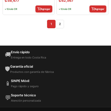
₡
58,477
₡
62,567
Agregar
Agregar
✓ Envío CR
✓ Envío CR
1
2
Envío rápido
🚚
Entrega en todo Costa Rica
Garantía oficial
🛡️
Productos con garantía de fábrica
SINPE Móvil
📱
Pago rápido y seguro
Soporte técnico
💬
Atención personalizada