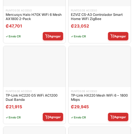
PUNTOS DE ACCESO
PUNTOS DE ACCESO
Mercusys Halo H70X WiFi 6 Mesh
EZVIZ CS-A3 Controlador Smart
AX1800 2-Pack
Home WiFi ZigBee
₡
47,701
₡
23,052
Agregar
Agregar
✓ Envío CR
✓ Envío CR
PUNTOS DE ACCESO
PUNTOS DE ACCESO
TP-Link HC220 G5 WiFi AC1200
TP-Link HX220 Mesh WiFi 6 – 1800
Dual Banda
Mbps
₡
21,915
₡
29,945
Agregar
Agregar
✓ Envío CR
✓ Envío CR