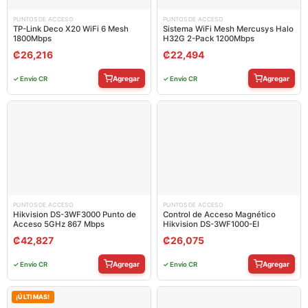
PUNTOS DE ACCESO
PUNTOS DE ACCESO
TP-Link Deco X20 WiFi 6 Mesh
Sistema WiFi Mesh Mercusys Halo
1800Mbps
H32G 2-Pack 1200Mbps
₡
26,216
₡
22,494
Agregar
Agregar
✓ Envío CR
✓ Envío CR
PUNTOS DE ACCESO
PUNTOS DE ACCESO
Hikvision DS-3WF3000 Punto de
Control de Acceso Magnético
Acceso 5GHz 867 Mbps
Hikvision DS-3WF1000-EI
₡
42,827
₡
26,075
Agregar
Agregar
✓ Envío CR
✓ Envío CR
¡ÚLTIMAS!