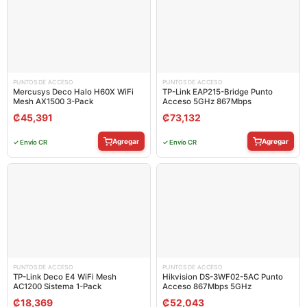
PUNTOS DE ACCESO
PUNTOS DE ACCESO
Mercusys Deco Halo H60X WiFi
TP-Link EAP215-Bridge Punto
Mesh AX1500 3-Pack
Acceso 5GHz 867Mbps
₡
45,391
₡
73,132
Agregar
Agregar
✓ Envío CR
✓ Envío CR
PUNTOS DE ACCESO
PUNTOS DE ACCESO
TP-Link Deco E4 WiFi Mesh
Hikvision DS-3WF02-5AC Punto
AC1200 Sistema 1-Pack
Acceso 867Mbps 5GHz
₡
18,369
₡
52,043