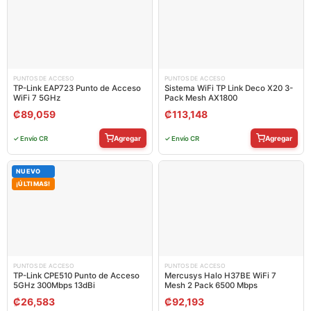
PUNTOS DE ACCESO
PUNTOS DE ACCESO
TP-Link EAP723 Punto de Acceso
Sistema WiFi TP Link Deco X20 3-
WiFi 7 5GHz
Pack Mesh AX1800
₡
89,059
₡
113,148
Agregar
Agregar
✓ Envío CR
✓ Envío CR
NUEVO
¡ÚLTIMAS!
PUNTOS DE ACCESO
PUNTOS DE ACCESO
TP-Link CPE510 Punto de Acceso
Mercusys Halo H37BE WiFi 7
5GHz 300Mbps 13dBi
Mesh 2 Pack 6500 Mbps
₡
26,583
₡
92,193