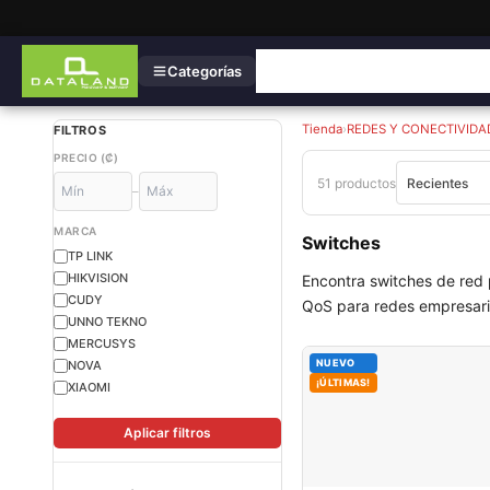
Categorías
Tienda
›
REDES Y CONECTIVIDA
FILTROS
PRECIO (₡)
51 productos
–
MARCA
Switches
TP LINK
HIKVISION
Encontra switches de red 
CUDY
QoS para redes empresarial
UNNO TEKNO
MERCUSYS
NUEVO
NOVA
¡ÚLTIMAS!
XIAOMI
Aplicar filtros