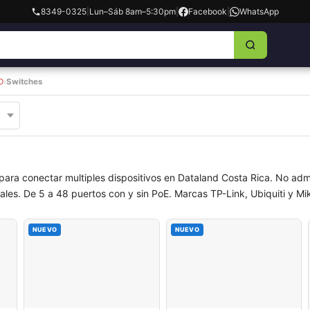
8349-0325
|
Lun–Sáb 8am–5:30pm
|
Facebook
|
WhatsApp
D
›
Switches
para conectar multiples dispositivos en Dataland Costa Rica. No adm
es. De 5 a 48 puertos con y sin PoE. Marcas TP-Link, Ubiquiti y Mikr
NUEVO
NUEVO