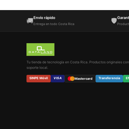
Envío rápido
Garantí
🚚
🛡️
Entrega en todo Costa Rica
Product
Tu tienda de tecnología en Costa Rica. Productos originales con
soporte local.
SINPE Móvil
VISA
Transferencia
Ef
Mastercard