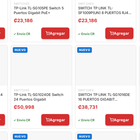
SWITCHES
SWITCHES
TP-Link TL-SG105PE Switch 5
SWITCH TP LINK TL-
Puertos Gigabit PoE+
SF1009P(UN) 8 PUERTOS RJ45
POE+ / 1 PUERTO UPLINK 10/100
₡
23,186
₡
23,186
MBPS NO ADMINISTRABLE
r
Agregar
Agregar
✓ Envío CR
✓ Envío CR
NUEVO
NUEVO
SWITCHES
SWITCHES
24
TP-Link TL-SG1024DE Switch
SWITCH TP LINK TL-SG1016DE
24 Puertos Gigabit
16 PUERTOS GIGABIT
10/100/1000 MBPS EASY SMART
₡
50,998
₡
38,731
MANAGED ADMINISTRABLE
r
Agregar
Agregar
✓ Envío CR
✓ Envío CR
NUEVO
NUEVO