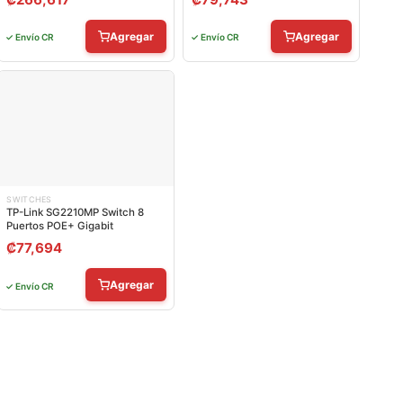
Agregar
Agregar
✓ Envío CR
✓ Envío CR
SWITCHES
TP-Link SG2210MP Switch 8
Puertos POE+ Gigabit
₡
77,694
Agregar
✓ Envío CR