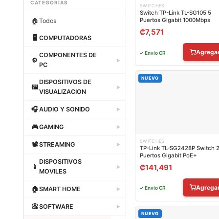
CATEGORÍAS
SWITCHES
Switch TP-Link TL-SG105 5
🏠
Puertos Gigabit 1000Mbps
Todos
₡
7,571
🖥
COMPUTADORAS
Dataland
Agrega
✓ Envío CR
COMPONENTES DE
⚙
▶
PC
Dataland
NUEVO
DISPOSITIVOS DE
🖼
▶
VISUALIZACION
Dataland
🎧
AUDIO Y SONIDO
▶
Dataland
🎮
GAMING
▶
Dataland
SWITCHES
📽
STREAMING
▶
TP-Link TL-SG2428P Switch 
Puertos Gigabit PoE+
Dataland
DISPOSITIVOS
📱
₡
141,491
▶
MOVILES
Dataland
Agrega
🏠
✓ Envío CR
SMART HOME
▶
Dataland
📀
SOFTWARE
▶
NUEVO