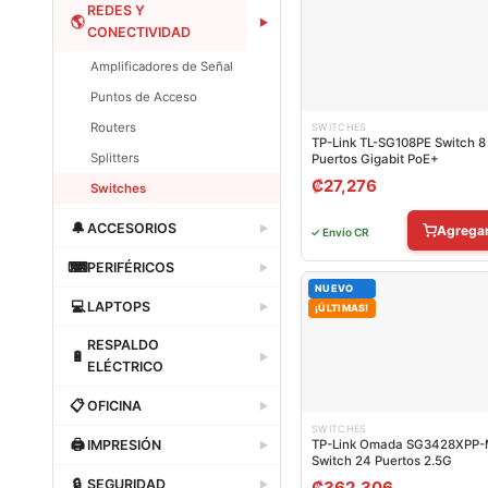
Dataland
REDES Y
🌎
▶
CONECTIVIDAD
Amplificadores de Señal
Puntos de Acceso
Routers
SWITCHES
TP-Link TL-SG108PE Switch 8
Splitters
Puertos Gigabit PoE+
₡
27,276
Switches
Dataland
🔔
ACCESORIOS
▶
Agrega
✓ Envío CR
Dataland
⌨
PERIFÉRICOS
▶
NUEVO
Dataland
💻
LAPTOPS
▶
¡ÚLTIMAS!
Dataland
RESPALDO
🔋
▶
ELÉCTRICO
Dataland
📋
OFICINA
▶
SWITCHES
Dataland
🖨
IMPRESIÓN
TP-Link Omada SG3428XPP
▶
Switch 24 Puertos 2.5G
Dataland
🔒
SEGURIDAD
₡
362,306
▶