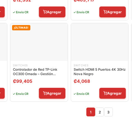
r
Agregar
Agregar
✓ Envío CR
✓ Envío CR
¡ÚLTIMAS!
SWITCHES
SWITCHES
Controlador de Red TP-Link
Switch HDMI 5 Puertos 4K 30Hz
OC300 Omada – Gestión
Nova Negro
Centralizada
₡
99,405
₡
4,068
r
Agregar
Agregar
✓ Envío CR
✓ Envío CR
1
2
3