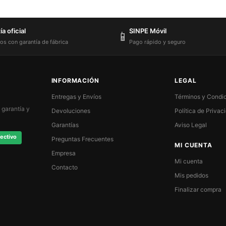
a oficial
SINPE Móvil
📱
os con garantía de fábrica
Pago rápido y seguro
INFORMACIÓN
LEGAL
Entregas y Envíos
Términos y Condi
 garantía y
Devoluciones
Política de Privac
Garantías
Aviso Legal
ectivo
Preguntas Frecuentes
MI CUENTA
Empresa
Mi cuenta
Contacto
Mis pedidos
Finalizar compra