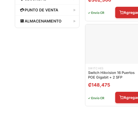
Dataland
💳
PUNTO DE VENTA
▶
Agrega
✓ Envío CR
Dataland
💾
ALMACENAMIENTO
▶
Dataland
SWITCHES
Switch Hikvision 16 Puertos
POE Gigabit + 2 SFP
₡
148,475
Agrega
✓ Envío CR