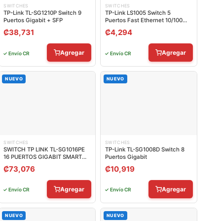
SWITCHES
SWITCHES
TP-Link TL-SG1210P Switch 9
TP-Link LS1005 Switch 5
Puertos Gigabit + SFP
Puertos Fast Ethernet 10/100
Mbps
₡
38,731
₡
4,294
Agregar
Agregar
✓ Envío CR
✓ Envío CR
NUEVO
NUEVO
SWITCHES
SWITCHES
SWITCH TP LINK TL-SG1016PE
TP-Link TL-SG1008D Switch 8
16 PUERTOS GIGABIT SMART
Puertos Gigabit
POE 10/100/1000 MBPS
₡
73,076
₡
10,919
ADMINISTRABLE
Agregar
Agregar
✓ Envío CR
✓ Envío CR
NUEVO
NUEVO