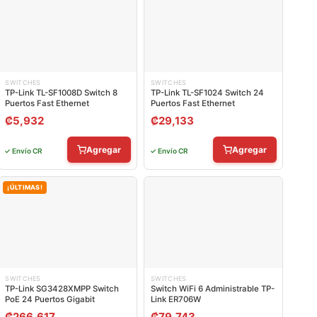
SWITCHES
SWITCHES
TP-Link TL-SF1008D Switch 8
TP-Link TL-SF1024 Switch 24
Puertos Fast Ethernet
Puertos Fast Ethernet
₡
5,932
₡
29,133
Agregar
Agregar
✓ Envío CR
✓ Envío CR
¡ÚLTIMAS!
SWITCHES
SWITCHES
TP-Link SG3428XMPP Switch
Switch WiFi 6 Administrable TP-
PoE 24 Puertos Gigabit
Link ER706W
₡
266,617
₡
79,743