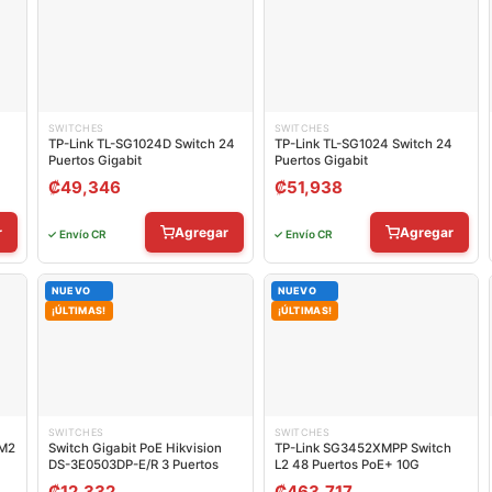
SWITCHES
SWITCHES
TP-Link TL-SG1024D Switch 24
TP-Link TL-SG1024 Switch 24
Puertos Gigabit
Puertos Gigabit
₡
49,346
₡
51,938
r
Agregar
Agregar
✓ Envío CR
✓ Envío CR
NUEVO
NUEVO
¡ÚLTIMAS!
¡ÚLTIMAS!
SWITCHES
SWITCHES
-M2
Switch Gigabit PoE Hikvision
TP-Link SG3452XMPP Switch
DS-3E0503DP-E/R 3 Puertos
L2 48 Puertos PoE+ 10G
₡
12,332
₡
463,717