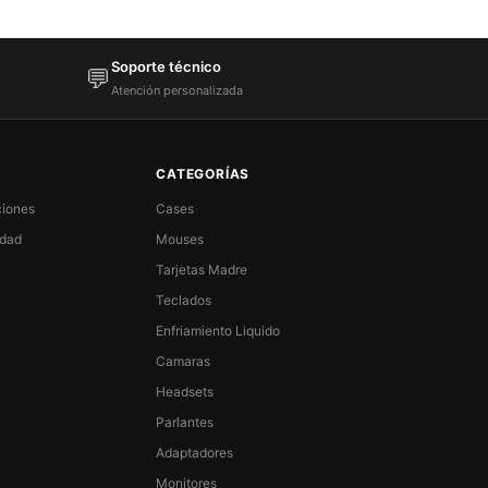
Soporte técnico
💬
Atención personalizada
CATEGORÍAS
ciones
Cases
idad
Mouses
Tarjetas Madre
Teclados
Enfriamiento Liquido
Camaras
Headsets
Parlantes
Adaptadores
Monitores