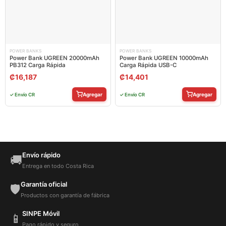
POWER BANKS
POWER BANKS
Power Bank UGREEN 20000mAh
Power Bank UGREEN 10000mAh
PB312 Carga Rápida
Carga Rápida USB-C
₡
16,187
₡
14,401
Agregar
Agregar
✓ Envío CR
✓ Envío CR
Envío rápido
🚚
Entrega en todo Costa Rica
Garantía oficial
🛡️
Productos con garantía de fábrica
SINPE Móvil
📱
Pago rápido y seguro