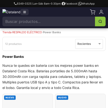
8349-0325
|
Lun–Sáb 8am–5:30pm
|
Facebook
|
WhatsApp
Tienda
›
RESPALDO ELÉCTRICO
›
Power Banks
12 productos
Power Banks
Nunca te quedes sin bateria con los mejores power banks en
Dataland Costa Rica. Baterias portatiles de 5.000mAh hasta
30.000mAh con carga rapida para celulares, tablets y laptops.
Multiples puertos USB tipo A y tipo C. Compactos para llevar en
el bolso. Garantia local y envio a todo Costa Rica.
NUEVO
NUEVO