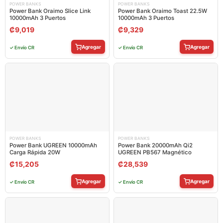
POWER BANKS
POWER BANKS
Power Bank Oraimo Slice Link
Power Bank Oraimo Toast 22.5W
10000mAh 3 Puertos
10000mAh 3 Puertos
₡
9,019
₡
9,329
Agregar
Agregar
✓ Envío CR
✓ Envío CR
POWER BANKS
POWER BANKS
Power Bank UGREEN 10000mAh
Power Bank 20000mAh Qi2
Carga Rápida 20W
UGREEN PB567 Magnético
₡
15,205
₡
28,539
Agregar
Agregar
✓ Envío CR
✓ Envío CR