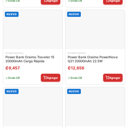
Agregar
Agregar
✓ Envío CR
✓ Envío CR
NUEVO
NUEVO
POWER BANKS
POWER BANKS
Power Bank Oraimo Traveler 15
Power Bank Oraimo PowerNova
20000mAh Carga Rápida
Q21 20000mAh 22.5W
₡
9,457
₡
12,656
Agregar
Agregar
✓ Envío CR
✓ Envío CR
NUEVO
NUEVO