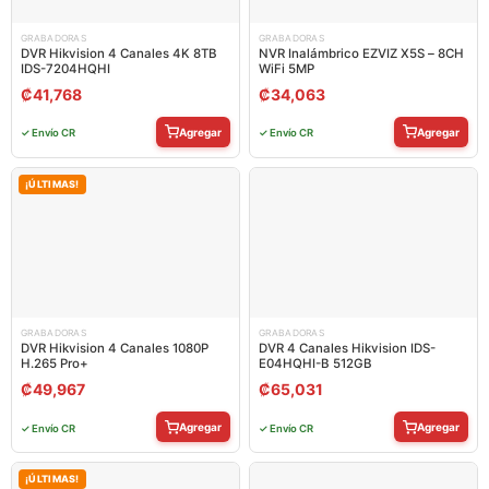
GRABADORAS
GRABADORAS
DVR Hikvision 4 Canales 4K 8TB
NVR Inalámbrico EZVIZ X5S – 8CH
IDS-7204HQHI
WiFi 5MP
₡
41,768
₡
34,063
Agregar
Agregar
✓ Envío CR
✓ Envío CR
¡ÚLTIMAS!
GRABADORAS
GRABADORAS
DVR Hikvision 4 Canales 1080P
DVR 4 Canales Hikvision IDS-
H.265 Pro+
E04HQHI-B 512GB
₡
49,967
₡
65,031
Agregar
Agregar
✓ Envío CR
✓ Envío CR
¡ÚLTIMAS!