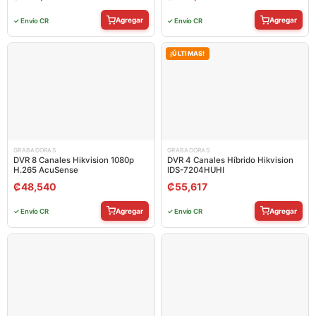
Agregar
Agregar
✓ Envío CR
✓ Envío CR
¡ÚLTIMAS!
GRABADORAS
GRABADORAS
DVR 8 Canales Hikvision 1080p
DVR 4 Canales Híbrido Hikvision
H.265 AcuSense
IDS-7204HUHI
₡
48,540
₡
55,617
Agregar
Agregar
✓ Envío CR
✓ Envío CR