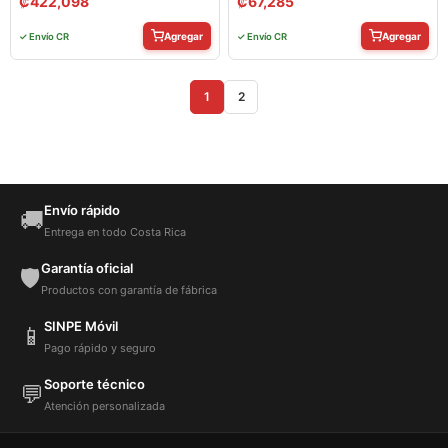
₡
422,098
₡
67,285
Agregar
Agregar
✓ Envío CR
✓ Envío CR
1
2
Envío rápido
🚚
Entrega en todo Costa Rica
Garantía oficial
🛡️
Productos con garantía de fábrica
SINPE Móvil
📱
Pago rápido y seguro
Soporte técnico
💬
Atención personalizada