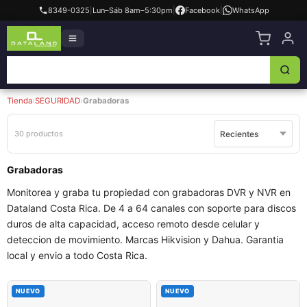
8349-0325
|
Lun–Sáb 8am–5:30pm
|
Facebook
|
WhatsApp
Tienda
›
SEGURIDAD
›
Grabadoras
30 productos
Grabadoras
Monitoreа y graba tu propiedad con grabadoras DVR y NVR en
Dataland Costa Rica. De 4 a 64 canales con soporte para discos
duros de alta capacidad, acceso remoto desde celular y
deteccion de movimiento. Marcas Hikvision y Dahua. Garantia
local y envio a todo Costa Rica.
NUEVO
NUEVO