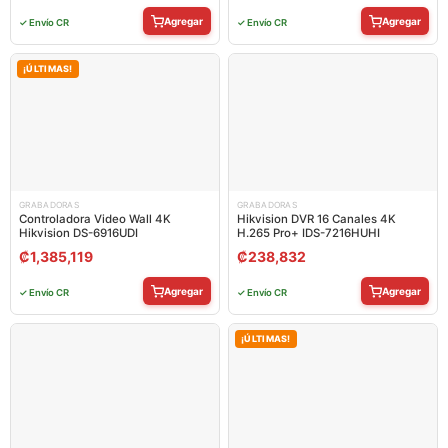
Agregar
Agregar
✓ Envío CR
✓ Envío CR
¡ÚLTIMAS!
GRABADORAS
GRABADORAS
Controladora Video Wall 4K
Hikvision DVR 16 Canales 4K
Hikvision DS-6916UDI
H.265 Pro+ IDS-7216HUHI
₡
1,385,119
₡
238,832
Agregar
Agregar
✓ Envío CR
✓ Envío CR
¡ÚLTIMAS!