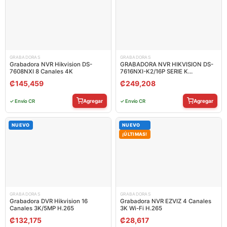
GRABADORAS
GRABADORAS
Grabadora NVR Hikvision DS-
GRABADORA NVR HIKVISION DS-
7608NXI 8 Canales 4K
7616NXI-K2/16P SERIE K
ACUSENSE 16 CANALES IP CON
₡
145,459
₡
249,208
POE HASTA 12 MP / 4K H.265+ 2
SATA HASTA 20 TB 303621208
Agregar
Agregar
✓ Envío CR
✓ Envío CR
NUEVO
NUEVO
¡ÚLTIMAS!
GRABADORAS
GRABADORAS
Grabadora DVR Hikvision 16
Grabadora NVR EZVIZ 4 Canales
Canales 3K/5MP H.265
3K Wi-Fi H.265
₡
132,175
₡
28,617