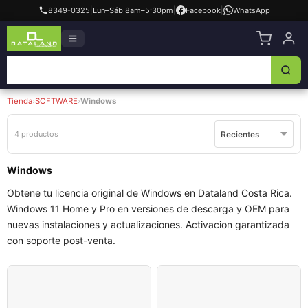
8349-0325
|
Lun–Sáb 8am–5:30pm
|
Facebook
|
WhatsApp
Tienda
›
SOFTWARE
›
Windows
4 productos
Windows
Obtene tu licencia original de Windows en Dataland Costa Rica.
Windows 11 Home y Pro en versiones de descarga y OEM para
nuevas instalaciones y actualizaciones. Activacion garantizada
con soporte post-venta.