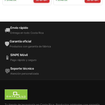
Envío rápido
🚚
Entrega en todo Costa Rica
Garantía oficial
🛡️
Productos con garantía de fábrica
SINPE Móvil
📱
Pago rápido y seguro
Soporte técnico
💬
Atención personalizada
Tu tienda de tecnología en Costa Rica. Productos originales con garantía