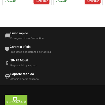
Agregar
Agregar
✓ Envío CR
✓ Envío CR
Envío rápido
🚚
Entrega en todo Costa Rica
Garantía oficial
🛡️
Productos con garantía de fábrica
SINPE Móvil
📱
Pago rápido y seguro
Soporte técnico
💬
Atención personalizada