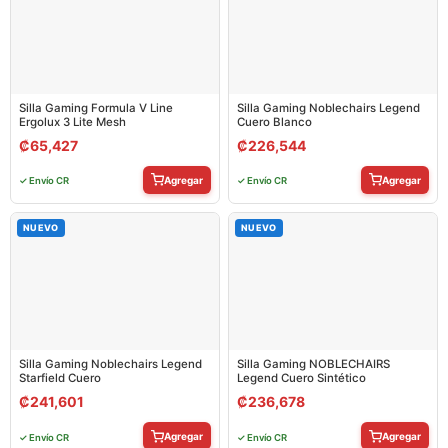
Silla Gaming Formula V Line
Silla Gaming Noblechairs Legend
Ergolux 3 Lite Mesh
Cuero Blanco
₡
65,427
₡
226,544
Agregar
Agregar
✓ Envío CR
✓ Envío CR
NUEVO
NUEVO
Silla Gaming Noblechairs Legend
Silla Gaming NOBLECHAIRS
Starfield Cuero
Legend Cuero Sintético
₡
241,601
₡
236,678
Agregar
Agregar
✓ Envío CR
✓ Envío CR