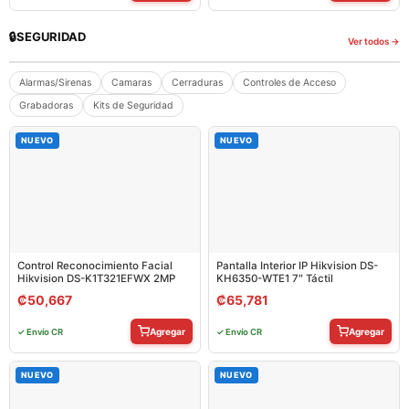
🔒
SEGURIDAD
Ver todos →
Alarmas/Sirenas
Camaras
Cerraduras
Controles de Acceso
Grabadoras
Kits de Seguridad
NUEVO
NUEVO
Control Reconocimiento Facial
Pantalla Interior IP Hikvision DS-
Hikvision DS-K1T321EFWX 2MP
KH6350-WTE1 7″ Táctil
₡
50,667
₡
65,781
Agregar
Agregar
✓ Envío CR
✓ Envío CR
NUEVO
NUEVO