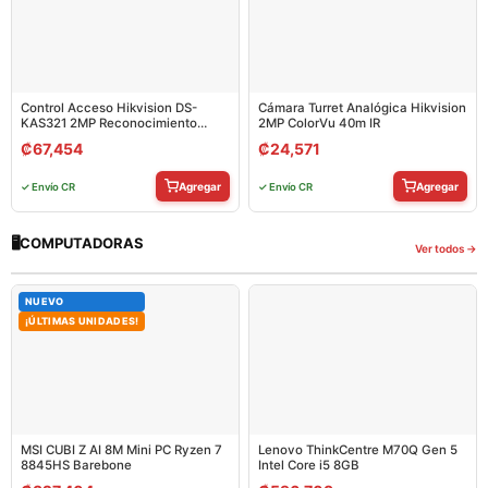
Control Acceso Hikvision DS-
Cámara Turret Analógica Hikvision
KAS321 2MP Reconocimiento
2MP ColorVu 40m IR
Facial
₡
67,454
₡
24,571
Agregar
Agregar
✓ Envío CR
✓ Envío CR
🖥
COMPUTADORAS
Ver todos →
NUEVO
¡ÚLTIMAS UNIDADES!
MSI CUBI Z AI 8M Mini PC Ryzen 7
Lenovo ThinkCentre M70Q Gen 5
8845HS Barebone
Intel Core i5 8GB