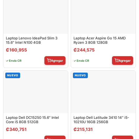
Laptop Lenovo IdeaPad Slim 3
Laptop Acer Aspire Go 15 AMD
15.6″ Intel N100 4GB
Ryzen 3 8GB 128GB
₡
160,955
₡
244,575
Agregar
Agregar
✓ Envío CR
✓ Envío CR
NUEVO
NUEVO
Laptop Dell DC15250 15.6″ Intel
Laptop Dell Latitude 3410 14″ i5-
Core i5 8GB 512GB
10210U 16GB 256GB
₡
340,751
₡
215,131