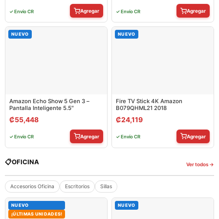
Agregar
Agregar
✓ Envío CR
✓ Envío CR
NUEVO
NUEVO
Amazon Echo Show 5 Gen 3 –
Fire TV Stick 4K Amazon
Pantalla Inteligente 5.5″
B079QHML21 2018
₡
55,448
₡
24,119
Agregar
Agregar
✓ Envío CR
✓ Envío CR
📋
OFICINA
Ver todos →
Accesorios Oficina
Escritorios
Sillas
NUEVO
NUEVO
¡ÚLTIMAS UNIDADES!