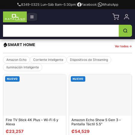
8349-0325
|
Lun–Sáb 8am–5:30pm
|
Facebook
|
WhatsApp
🏠
SMART HOME
Ver todos →
Amazon Echo
Corriente Inteligente
Dispositivos de Streaming
Iluminación Inteligente
NUEVO
NUEVO
Fire TV Stick 4K Plus – Wi-Fi 6 y
Amazon Echo Show 5 Gen 3 –
Alexa
Pantalla Táctil 5.5″
₡
23,257
₡
54,529