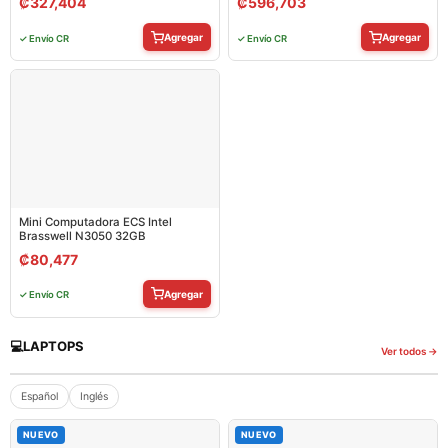
₡
327,404
₡
596,703
Agregar
Agregar
✓ Envío CR
✓ Envío CR
Mini Computadora ECS Intel
Brasswell N3050 32GB
₡
80,477
Agregar
✓ Envío CR
💻
LAPTOPS
Ver todos →
Español
Inglés
NUEVO
NUEVO