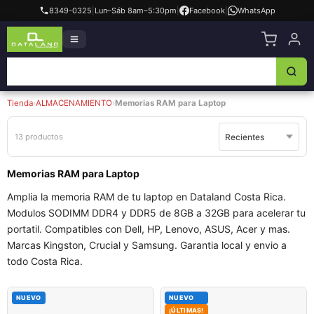
8349-0325
|
Lun–Sáb 8am–5:30pm
|
Facebook
|
WhatsApp
Tienda
›
ALMACENAMIENTO
›
Memorias RAM para Laptop
13 productos
Memorias RAM para Laptop
Amplia la memoria RAM de tu laptop en Dataland Costa Rica.
Modulos SODIMM DDR4 y DDR5 de 8GB a 32GB para acelerar tu
portatil. Compatibles con Dell, HP, Lenovo, ASUS, Acer y mas.
Marcas Kingston, Crucial y Samsung. Garantia local y envio a
todo Costa Rica.
NUEVO
NUEVO
¡ÚLTIMAS!