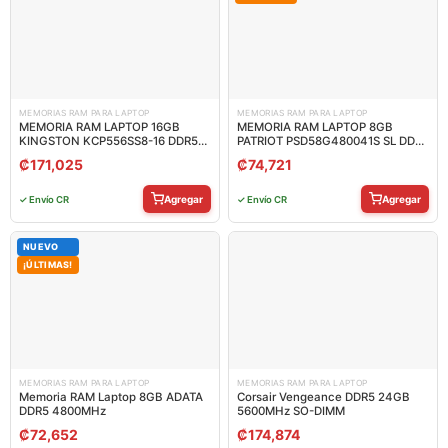
MEMORIAS RAM PARA LAPTOP
MEMORIAS RAM PARA LAPTOP
MEMORIA RAM LAPTOP 16GB
MEMORIA RAM LAPTOP 8GB
KINGSTON KCP556SS8-16 DDR5
PATRIOT PSD58G480041S SL DDR5
5600MHZ CL46 1.1V
4800MHZ CL40 1.1V
₡
171,025
₡
74,721
Agregar
Agregar
✓ Envío CR
✓ Envío CR
NUEVO
¡ÚLTIMAS!
MEMORIAS RAM PARA LAPTOP
MEMORIAS RAM PARA LAPTOP
Memoria RAM Laptop 8GB ADATA
Corsair Vengeance DDR5 24GB
DDR5 4800MHz
5600MHz SO-DIMM
₡
72,652
₡
174,874