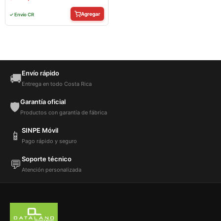
Agregar
✓ Envío CR
Envío rápido
🚚
Entrega en todo Costa Rica
Garantía oficial
🛡️
Productos con garantía de fábrica
SINPE Móvil
📱
Pago rápido y seguro
Soporte técnico
💬
Atención personalizada