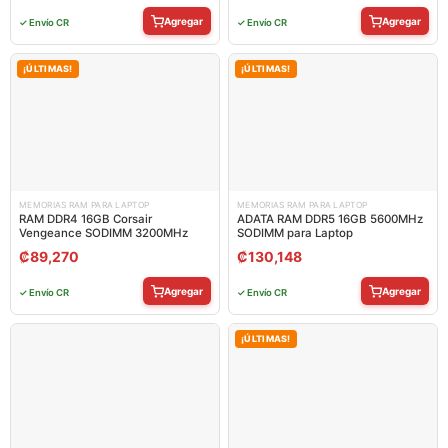
Agregar
Agregar
✓ Envío CR
✓ Envío CR
¡ÚLTIMAS!
¡ÚLTIMAS!
MEMORIAS RAM PARA LAPTOP
MEMORIAS RAM PARA LAPTOP
RAM DDR4 16GB Corsair
ADATA RAM DDR5 16GB 5600MHz
Vengeance SODIMM 3200MHz
SODIMM para Laptop
₡
89,270
₡
130,148
Agregar
Agregar
✓ Envío CR
✓ Envío CR
¡ÚLTIMAS!