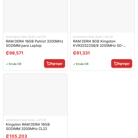
MEMORIAS RAM PARA LAPTOP
MEMORIAS RAM PARA LAPTOP
RAM DDR4 16GB Patriot 3200MHz
RAM DDR4 8GB Kingston
SODIMM para Laptop
KVR32S22S8/8 3200MHz SO-
DIMM
₡
98,571
₡
61,331
Agregar
Agregar
✓ Envío CR
✓ Envío CR
MEMORIAS RAM PARA LAPTOP
Kingston RAM DDR4 16GB
SODIMM 3200MHz CL22
₡
105,203