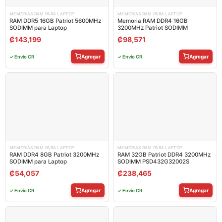
MEMORIAS RAM PARA LAPTOP
MEMORIAS RAM PARA LAPTOP
RAM DDR5 16GB Patriot 5600MHz
Memoria RAM DDR4 16GB
SODIMM para Laptop
3200MHz Patriot SODIMM
₡
143,199
₡
98,571
Agregar
Agregar
✓ Envío CR
✓ Envío CR
MEMORIAS RAM PARA LAPTOP
MEMORIAS RAM PARA LAPTOP
RAM DDR4 8GB Patriot 3200MHz
RAM 32GB Patriot DDR4 3200MHz
SODIMM para Laptop
SODIMM PSD432G32002S
₡
54,057
₡
238,465
Agregar
Agregar
✓ Envío CR
✓ Envío CR