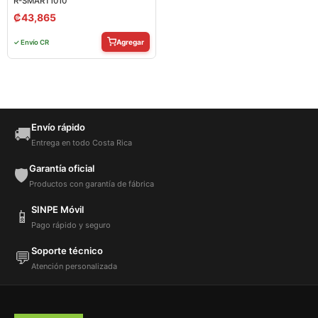
R-SMART1010
₡
43,865
Agregar
✓ Envío CR
Envío rápido
🚚
Entrega en todo Costa Rica
Garantía oficial
🛡️
Productos con garantía de fábrica
SINPE Móvil
📱
Pago rápido y seguro
Soporte técnico
💬
Atención personalizada