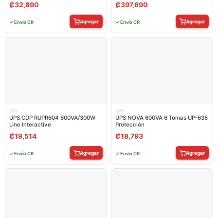
AVR 8 TOMAS
₡
32,890
₡
397,690
Agregar
Agregar
✓ Envío CR
✓ Envío CR
UPS
UPS
UPS CDP RUPR604 600VA/300W
UPS NOVA 600VA 6 Tomas UP-635
Line Interactive
Protección
₡
19,514
₡
18,793
Agregar
Agregar
✓ Envío CR
✓ Envío CR