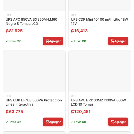
UPS
UPS
UPS APC 850VA BX850M-LM60
UPS CDP Mini 10400 mAh Litio 18W
Negro 8 Tomas LCD
12V
₡
81,925
₡
16,413
Agregar
Agregar
✓ Envío CR
✓ Envío CR
UPS
UPS
UPS CDP LI-708 500VA Protección
UPS APC BR1100M2 1100VA 600W
Línea Interactiva
LCD 10 Tomas
₡
63,775
₡
120,451
Agregar
Agregar
✓ Envío CR
✓ Envío CR