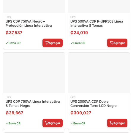
UPS
UPS
UPS CDP 750VA Negro –
UPS 500VA CDP R-UPR508 Línea
Protección Línea Interactiva
Interactiva 8 Tomas
₡
37,537
₡
24,019
Agregar
Agregar
✓ Envío CR
✓ Envío CR
UPS
UPS
UPS CDP 750VA Línea Interactiva
UPS 2000VA CDP Doble
8 Tomas Negro
Conversión Torre LCD Negro
₡
28,667
₡
309,027
Agregar
Agregar
✓ Envío CR
✓ Envío CR