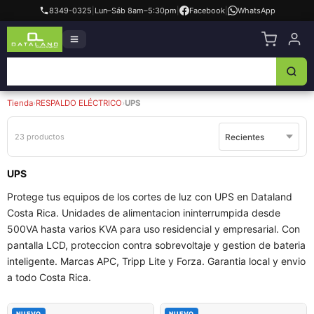
8349-0325
|
Lun–Sáb 8am–5:30pm
|
Facebook
|
WhatsApp
Tienda
›
RESPALDO ELÉCTRICO
›
UPS
23 productos
UPS
Protege tus equipos de los cortes de luz con UPS en Dataland
Costa Rica. Unidades de alimentacion ininterrumpida desde
500VA hasta varios KVA para uso residencial y empresarial. Con
pantalla LCD, proteccion contra sobrevoltaje y gestion de bateria
inteligente. Marcas APC, Tripp Lite y Forza. Garantia local y envio
a todo Costa Rica.
NUEVO
NUEVO