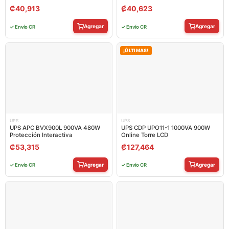
₡
40,913
₡
40,623
Agregar
Agregar
✓ Envío CR
✓ Envío CR
¡ÚLTIMAS!
UPS
UPS
UPS APC BVX900L 900VA 480W
UPS CDP UPO11-1 1000VA 900W
Protección Interactiva
Online Torre LCD
₡
53,315
₡
127,464
Agregar
Agregar
✓ Envío CR
✓ Envío CR