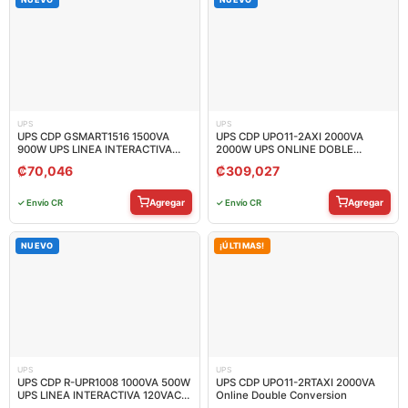
UPS
UPS
UPS CDP GSMART1516 1500VA
UPS CDP UPO11-2AXI 2000VA
900W UPS LINEA INTERACTIVA
2000W UPS ONLINE DOBLE
120VAC AVR 16 TOMAS RGB USB
CONVERSION TORRE LCD
₡
70,046
₡
309,027
LCD
Agregar
Agregar
✓ Envío CR
✓ Envío CR
NUEVO
¡ÚLTIMAS!
UPS
UPS
UPS CDP R-UPR1008 1000VA 500W
UPS CDP UPO11-2RTAXI 2000VA
UPS LINEA INTERACTIVA 120VAC
Online Double Conversion