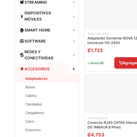
Dataland
📽
STREAMING
▶
Dataland
DISPOSITIVOS
📱
▶
MOVILES
Dataland
🏠
SMART HOME
▶
ADAPTADORES
Adaptador Corriente NOVA 1
Dataland
📀
SOFTWARE
▶
Universal 110-240V
₡
1,723
Dataland
REDES Y
🌎
▶
CONECTIVIDAD
Agrega
✓ Envío CR
Dataland
🔔
ACCESORIOS
▶
Adaptadores
Bases
Cables
Candados
Cargadores
ADAPTADORES
Carro
Conector RJ45 CAT6A Hikvis
DS-1M6AUA 8 Pines
Estuches
₡
4,753