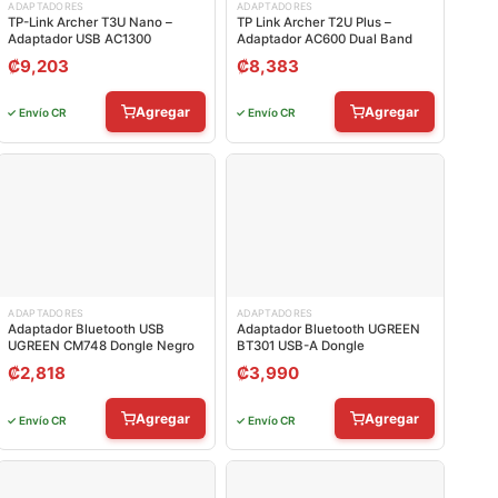
ADAPTADORES
ADAPTADORES
TP-Link Archer T3U Nano –
TP Link Archer T2U Plus –
Adaptador USB AC1300
Adaptador AC600 Dual Band
₡
9,203
₡
8,383
Agregar
Agregar
✓ Envío CR
✓ Envío CR
ADAPTADORES
ADAPTADORES
Adaptador Bluetooth USB
Adaptador Bluetooth UGREEN
UGREEN CM748 Dongle Negro
BT301 USB-A Dongle
₡
2,818
₡
3,990
Agregar
Agregar
✓ Envío CR
✓ Envío CR