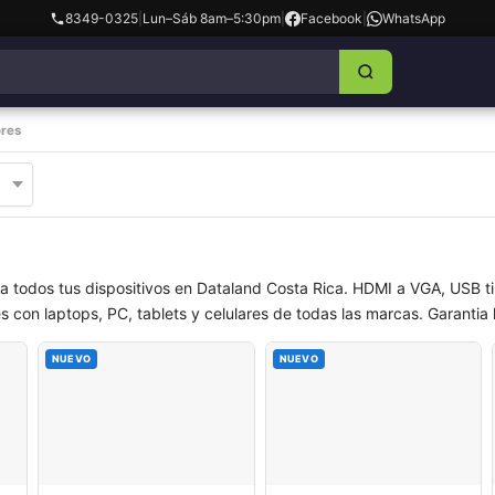
8349-0325
|
Lun–Sáb 8am–5:30pm
|
Facebook
|
WhatsApp
res
a todos tus dispositivos en Dataland Costa Rica. HDMI a VGA, USB t
 con laptops, PC, tablets y celulares de todas las marcas. Garantia 
NUEVO
NUEVO