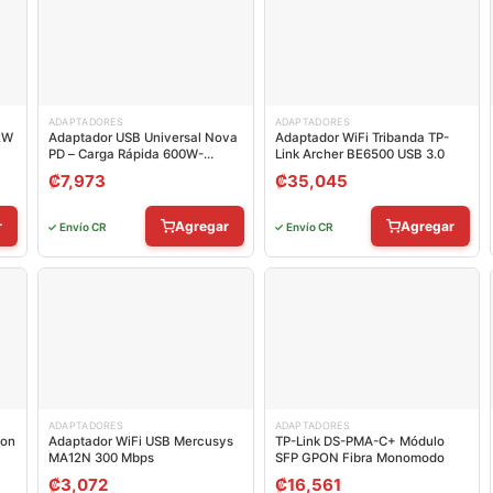
ADAPTADORES
ADAPTADORES
2W
Adaptador USB Universal Nova
Adaptador WiFi Tribanda TP-
PD – Carga Rápida 600W-
Link Archer BE6500 USB 3.0
1440W
₡
7,973
₡
35,045
r
Agregar
Agregar
✓ Envío CR
✓ Envío CR
ADAPTADORES
ADAPTADORES
ion
Adaptador WiFi USB Mercusys
TP-Link DS-PMA-C+ Módulo
MA12N 300 Mbps
SFP GPON Fibra Monomodo
₡
3,072
₡
16,561