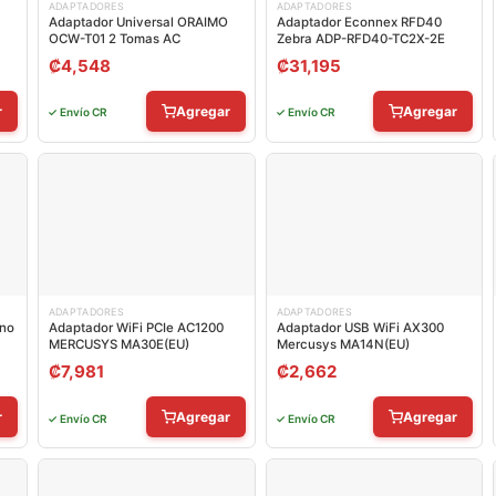
ADAPTADORES
ADAPTADORES
Adaptador Universal ORAIMO
Adaptador Econnex RFD40
OCW-T01 2 Tomas AC
Zebra ADP-RFD40-TC2X-2E
₡
4,548
₡
31,195
r
Agregar
Agregar
✓ Envío CR
✓ Envío CR
ADAPTADORES
ADAPTADORES
ano
Adaptador WiFi PCIe AC1200
Adaptador USB WiFi AX300
MERCUSYS MA30E(EU)
Mercusys MA14N(EU)
₡
7,981
₡
2,662
r
Agregar
Agregar
✓ Envío CR
✓ Envío CR