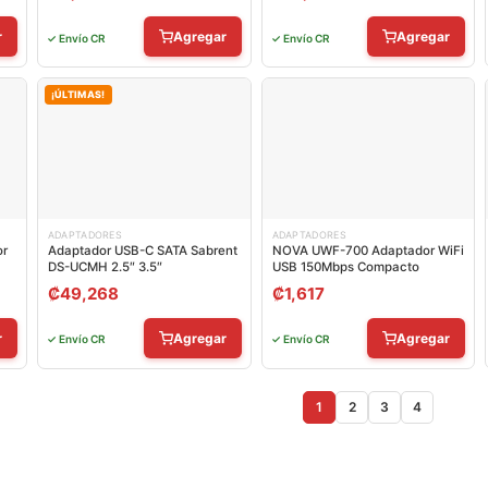
r
Agregar
Agregar
✓ Envío CR
✓ Envío CR
¡ÚLTIMAS!
ADAPTADORES
ADAPTADORES
or
Adaptador USB-C SATA Sabrent
NOVA UWF-700 Adaptador WiFi
DS-UCMH 2.5″ 3.5″
USB 150Mbps Compacto
₡
49,268
₡
1,617
r
Agregar
Agregar
✓ Envío CR
✓ Envío CR
1
2
3
4