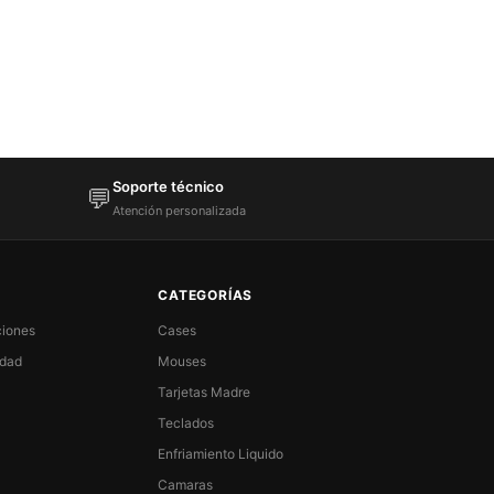
Soporte técnico
💬
Atención personalizada
CATEGORÍAS
ciones
Cases
idad
Mouses
Tarjetas Madre
Teclados
Enfriamiento Liquido
Camaras