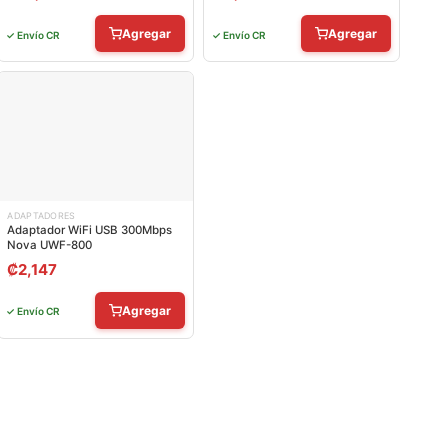
Agregar
Agregar
✓ Envío CR
✓ Envío CR
ADAPTADORES
Adaptador WiFi USB 300Mbps
Nova UWF-800
₡
2,147
Agregar
✓ Envío CR