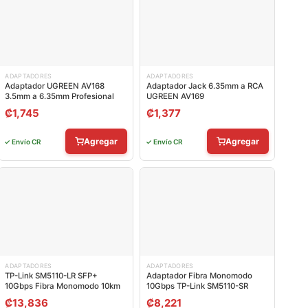
ADAPTADORES
ADAPTADORES
Adaptador UGREEN AV168
Adaptador Jack 6.35mm a RCA
3.5mm a 6.35mm Profesional
UGREEN AV169
₡
1,745
₡
1,377
Agregar
Agregar
✓ Envío CR
✓ Envío CR
ADAPTADORES
ADAPTADORES
TP-Link SM5110-LR SFP+
Adaptador Fibra Monomodo
10Gbps Fibra Monomodo 10km
10Gbps TP-Link SM5110-SR
₡
13,836
₡
8,221