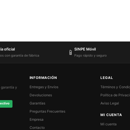
a oficial
SINPE Móvil
📱
os con garantía de fábrica
Pago rápido y seguro
INFORMACIÓN
LEGAL
Entregas y Envíos
Términos y Condi
 garantía y
Devoluciones
Política de Privac
Garantías
Aviso Legal
ectivo
Preguntas Frecuentes
MI CUENTA
Empresa
Mi cuenta
Contacto