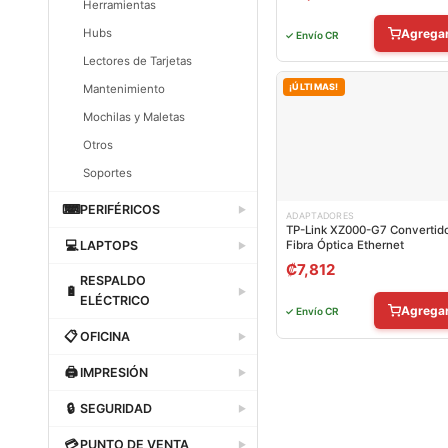
Herramientas
Hubs
Agrega
✓ Envío CR
Lectores de Tarjetas
¡ÚLTIMAS!
Mantenimiento
Mochilas y Maletas
Otros
Soportes
Dataland
⌨
PERIFÉRICOS
▶
ADAPTADORES
TP-Link XZ000-G7 Convertid
Dataland
💻
LAPTOPS
Fibra Óptica Ethernet
▶
₡
7,812
Dataland
RESPALDO
🔋
▶
ELÉCTRICO
Agrega
✓ Envío CR
Dataland
📋
OFICINA
▶
Dataland
🖨
IMPRESIÓN
▶
Dataland
🔒
SEGURIDAD
▶
Dataland
💳
PUNTO DE VENTA
▶