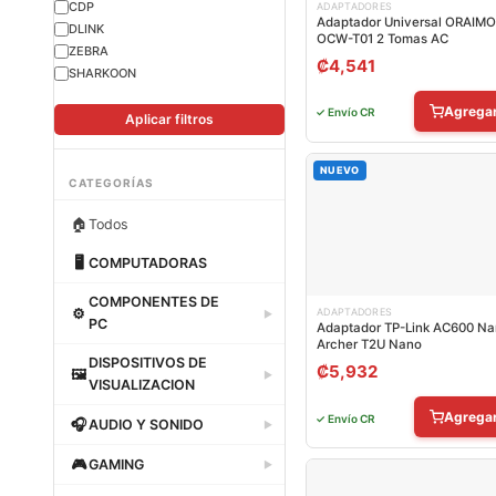
CDP
ADAPTADORES
Adaptador Universal ORAIMO
DLINK
OCW-T01 2 Tomas AC
ZEBRA
₡
4,541
SHARKOON
Agrega
✓ Envío CR
Aplicar filtros
NUEVO
CATEGORÍAS
🏠
Todos
🖥
COMPUTADORAS
Dataland
COMPONENTES DE
⚙
ADAPTADORES
▶
PC
Adaptador TP-Link AC600 N
Archer T2U Nano
Dataland
DISPOSITIVOS DE
₡
5,932
🖼
▶
VISUALIZACION
Dataland
Agrega
✓ Envío CR
🎧
AUDIO Y SONIDO
▶
Dataland
🎮
GAMING
▶