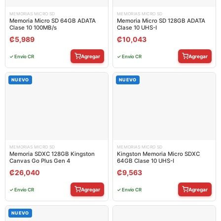
MEMORIAS MICRO SD
MEMORIAS MICRO SD
Memoria Micro SD 64GB ADATA
Memoria Micro SD 128GB ADATA
Clase 10 100MB/s
Clase 10 UHS-I
₡
5,989
₡
10,043
Agregar
Agregar
✓ Envío CR
✓ Envío CR
NUEVO
NUEVO
MEMORIAS MICRO SD
MEMORIAS MICRO SD
Memoria SDXC 128GB Kingston
Kingston Memoria Micro SDXC
Canvas Go Plus Gen 4
64GB Clase 10 UHS-I
₡
26,040
₡
9,563
Agregar
Agregar
✓ Envío CR
✓ Envío CR
NUEVO