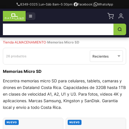
8349-0325
|
Lun–Sáb 8am–5:30pm
|
Facebook
|
WhatsApp
Tienda
›
ALMACENAMIENTO
›
Memorias Micro SD
26 productos
Memorias Micro SD
Encontra memorias micro SD para celulares, tablets, camaras y
drones en Dataland Costa Rica. Capacidades de 32GB hasta 1TB
en clases de velocidad A1, A2, U1 y U3. Para fotos, videos 4K y
aplicaciones. Marcas Samsung, Kingston y SanDisk. Garantia
local y envio a todo Costa Rica.
NUEVO
NUEVO