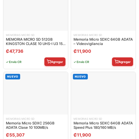
MEMORIAS MICRO SD
MEMORIAS MICRO SD
MEMORIA MICRO SD 512GB
Memoria Micro SDXC 64GB ADATA
KINGSTON CLASE 10 UHS-I U3 150
– Videovigilancia
MB/S PARA DISPOSITIVOS Y
₡
47,736
₡
11,900
CAMARAS ANDROID SDCS3/512GB
Agregar
Agregar
✓ Envío CR
✓ Envío CR
NUEVO
NUEVO
MEMORIAS MICRO SD
MEMORIAS MICRO SD
Memoria Micro SDXC 256GB
Memoria Micro SDXC 64GB ADATA
ADATA Clase 10 100MB/s
Speed Plus 180/160 MB/s
₡
55,307
₡
11,900