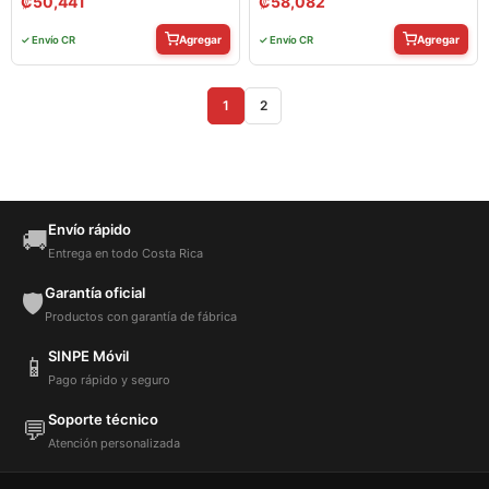
₡
50,441
₡
58,082
Agregar
Agregar
✓ Envío CR
✓ Envío CR
1
2
Envío rápido
🚚
Entrega en todo Costa Rica
Garantía oficial
🛡️
Productos con garantía de fábrica
SINPE Móvil
📱
Pago rápido y seguro
Soporte técnico
💬
Atención personalizada