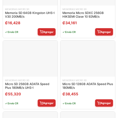
MEMORIAS MICRO SD
MEMORIAS MICRO SD
Memoria SD 64GB Kingston UHS-I
Memoria Micro SDXC 256GB
V30 200MB/s
HIKSEMI Clase 10 92MB/s
₡
16,428
₡
34,161
Agregar
Agregar
✓ Envío CR
✓ Envío CR
MEMORIAS MICRO SD
MEMORIAS MICRO SD
Micro SD 256GB ADATA Speed
Micro SD 128GB ADATA Speed Plus
Plus 180MB/s UHS-I
180MB/s
₡
55,320
₡
38,455
Agregar
Agregar
✓ Envío CR
✓ Envío CR