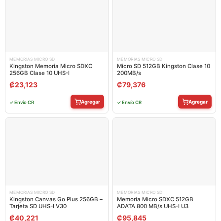
MEMORIAS MICRO SD
MEMORIAS MICRO SD
Kingston Memoria Micro SDXC
Micro SD 512GB Kingston Clase 10
256GB Clase 10 UHS-I
200MB/s
₡
23,123
₡
79,376
Agregar
Agregar
✓ Envío CR
✓ Envío CR
MEMORIAS MICRO SD
MEMORIAS MICRO SD
Kingston Canvas Go Plus 256GB –
Memoria Micro SDXC 512GB
Tarjeta SD UHS-I V30
ADATA 800 MB/s UHS-I U3
₡
40,221
₡
95,845