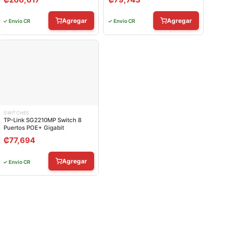
Agregar
Agregar
✓ Envío CR
✓ Envío CR
SWITCHES
TP-Link SG2210MP Switch 8
Puertos POE+ Gigabit
₡
77,694
Agregar
✓ Envío CR