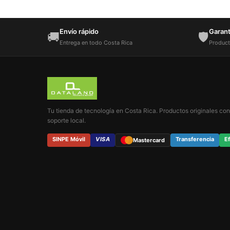
Envío rápido
Garantí
🚚
🛡️
Entrega en todo Costa Rica
Product
Tu tienda de tecnología en Costa Rica. Productos originales con
soporte local.
SINPE Móvil
VISA
Transferencia
Ef
Mastercard