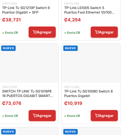
SWITCHES
SWITCHES
TP-Link TL-SG1210P Switch 9
TP-Link LS1005 Switch 5
Puertos Gigabit + SFP
Puertos Fast Ethernet 10/100
Mbps
₡
38,731
₡
4,294
Agregar
Agregar
✓ Envío CR
✓ Envío CR
NUEVO
NUEVO
SWITCHES
SWITCHES
SWITCH TP LINK TL-SG1016PE
TP-Link TL-SG1008D Switch 8
16 PUERTOS GIGABIT SMART
Puertos Gigabit
POE 10/100/1000 MBPS
₡
73,076
₡
10,919
ADMINISTRABLE
Agregar
Agregar
✓ Envío CR
✓ Envío CR
NUEVO
NUEVO