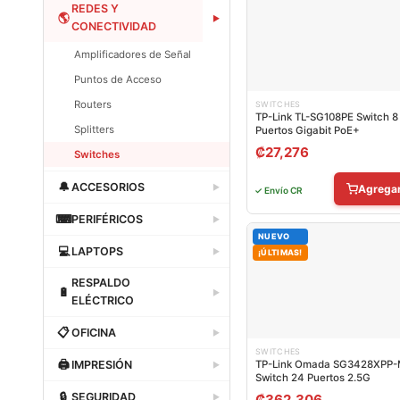
Dataland
REDES Y
🌎
▶
CONECTIVIDAD
Amplificadores de Señal
Puntos de Acceso
Routers
SWITCHES
TP-Link TL-SG108PE Switch 8
Splitters
Puertos Gigabit PoE+
₡
27,276
Switches
Dataland
🔔
ACCESORIOS
▶
Agrega
✓ Envío CR
Dataland
⌨
PERIFÉRICOS
▶
NUEVO
Dataland
💻
LAPTOPS
▶
¡ÚLTIMAS!
Dataland
RESPALDO
🔋
▶
ELÉCTRICO
Dataland
📋
OFICINA
▶
SWITCHES
Dataland
🖨
IMPRESIÓN
TP-Link Omada SG3428XPP
▶
Switch 24 Puertos 2.5G
Dataland
🔒
SEGURIDAD
₡
362,306
▶