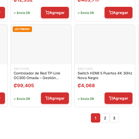
r
Agregar
Agregar
✓ Envío CR
✓ Envío CR
¡ÚLTIMAS!
SWITCHES
SWITCHES
Controlador de Red TP-Link
Switch HDMI 5 Puertos 4K 30Hz
OC300 Omada – Gestión
Nova Negro
Centralizada
₡
99,405
₡
4,068
r
Agregar
Agregar
✓ Envío CR
✓ Envío CR
1
2
3