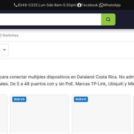
8349-0325
|
Lun–Sáb 8am–5:30pm
|
Facebook
|
WhatsApp
D
›
Switches
para conectar multiples dispositivos en Dataland Costa Rica. No adm
es. De 5 a 48 puertos con y sin PoE. Marcas TP-Link, Ubiquiti y Mikr
NUEVO
NUEVO