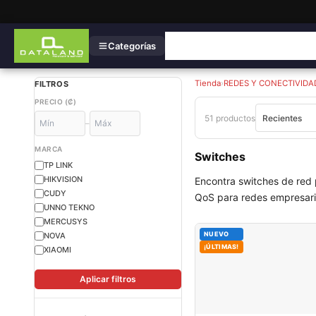
Categorías
Tienda
›
REDES Y CONECTIVIDA
FILTROS
PRECIO (₡)
51 productos
–
MARCA
Switches
TP LINK
HIKVISION
Encontra switches de red 
CUDY
QoS para redes empresarial
UNNO TEKNO
MERCUSYS
NUEVO
NOVA
¡ÚLTIMAS!
XIAOMI
Aplicar filtros