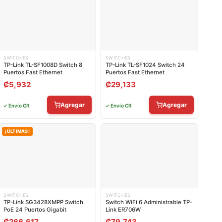
SWITCHES
SWITCHES
TP-Link TL-SF1008D Switch 8
TP-Link TL-SF1024 Switch 24
Puertos Fast Ethernet
Puertos Fast Ethernet
₡
5,932
₡
29,133
Agregar
Agregar
✓ Envío CR
✓ Envío CR
¡ÚLTIMAS!
SWITCHES
SWITCHES
TP-Link SG3428XMPP Switch
Switch WiFi 6 Administrable TP-
PoE 24 Puertos Gigabit
Link ER706W
₡
266,617
₡
79,743