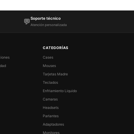
Soporte técnico
💬
Atención personalizada
CATEGORÍAS
ciones
Cases
idad
Mouses
Tarjetas Madre
Teclados
Enfriamiento Liquido
Camaras
Headsets
Parlantes
Adaptadores
Monitores