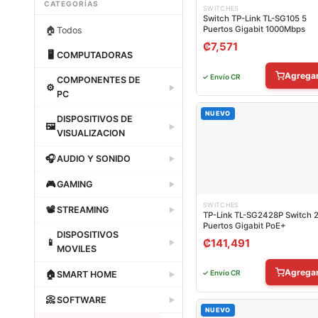
CATEGORÍAS
SWITCHES
Switch TP-Link TL-SG105 5
🏠
Puertos Gigabit 1000Mbps
Todos
₡
7,571
🖥
COMPUTADORAS
Dataland
Agrega
✓ Envío CR
COMPONENTES DE
⚙
▶
PC
Dataland
NUEVO
DISPOSITIVOS DE
🖼
▶
VISUALIZACION
Dataland
🎧
AUDIO Y SONIDO
▶
Dataland
🎮
GAMING
▶
Dataland
SWITCHES
📽
STREAMING
▶
TP-Link TL-SG2428P Switch 
Puertos Gigabit PoE+
Dataland
DISPOSITIVOS
📱
₡
141,491
▶
MOVILES
Dataland
Agrega
🏠
✓ Envío CR
SMART HOME
▶
Dataland
📀
SOFTWARE
▶
NUEVO