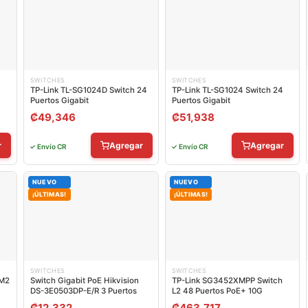
SWITCHES
SWITCHES
TP-Link TL-SG1024D Switch 24
TP-Link TL-SG1024 Switch 24
Puertos Gigabit
Puertos Gigabit
₡
49,346
₡
51,938
r
Agregar
Agregar
✓ Envío CR
✓ Envío CR
NUEVO
NUEVO
¡ÚLTIMAS!
¡ÚLTIMAS!
SWITCHES
SWITCHES
-M2
Switch Gigabit PoE Hikvision
TP-Link SG3452XMPP Switch
DS-3E0503DP-E/R 3 Puertos
L2 48 Puertos PoE+ 10G
₡
12,332
₡
463,717