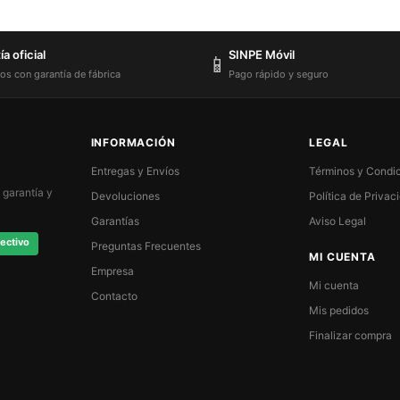
a oficial
SINPE Móvil
📱
os con garantía de fábrica
Pago rápido y seguro
INFORMACIÓN
LEGAL
Entregas y Envíos
Términos y Condi
 garantía y
Devoluciones
Política de Privac
Garantías
Aviso Legal
ectivo
Preguntas Frecuentes
MI CUENTA
Empresa
Mi cuenta
Contacto
Mis pedidos
Finalizar compra