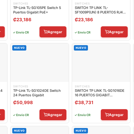
SWITCHES
SWITCHES
TP-Link TL-SG105PE Switch 5
SWITCH TP LINK TL-
Puertos Gigabit PoE+
SF1009P(UN) 8 PUERTOS RJ45
POE+ / 1 PUERTO UPLINK 10/100
₡
23,186
₡
23,186
MBPS NO ADMINISTRABLE
r
Agregar
Agregar
✓ Envío CR
✓ Envío CR
NUEVO
NUEVO
SWITCHES
SWITCHES
24
TP-Link TL-SG1024DE Switch
SWITCH TP LINK TL-SG1016DE
24 Puertos Gigabit
16 PUERTOS GIGABIT
10/100/1000 MBPS EASY SMART
₡
50,998
₡
38,731
MANAGED ADMINISTRABLE
r
Agregar
Agregar
✓ Envío CR
✓ Envío CR
NUEVO
NUEVO