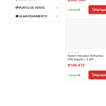
Dataland
💳
PUNTO DE VENTA
▶
Agrega
✓ Envío CR
Dataland
💾
ALMACENAMIENTO
▶
Dataland
SWITCHES
Switch Hikvision 16 Puertos
POE Gigabit + 2 SFP
₡
148,475
Agrega
✓ Envío CR