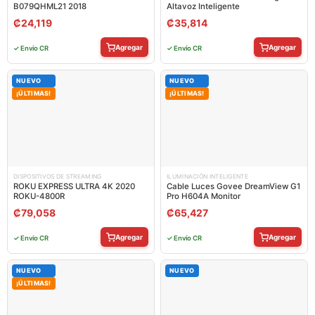
B079QHML21 2018
Altavoz Inteligente
₡
24,119
₡
35,814
Agregar
Agregar
✓ Envío CR
✓ Envío CR
NUEVO
NUEVO
¡ÚLTIMAS!
¡ÚLTIMAS!
DISPOSITIVOS DE STREAMING
ILUMINACIÓN INTELIGENTE
ROKU EXPRESS ULTRA 4K 2020
Cable Luces Govee DreamView G1
ROKU-4800R
Pro H604A Monitor
₡
79,058
₡
65,427
Agregar
Agregar
✓ Envío CR
✓ Envío CR
NUEVO
NUEVO
¡ÚLTIMAS!