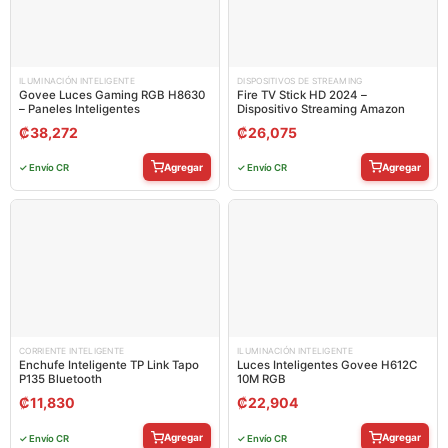
ILUMINACIÓN INTELIGENTE
DISPOSITIVOS DE STREAMING
Govee Luces Gaming RGB H8630
Fire TV Stick HD 2024 –
– Paneles Inteligentes
Dispositivo Streaming Amazon
₡
38,272
₡
26,075
Agregar
Agregar
✓ Envío CR
✓ Envío CR
CORRIENTE INTELIGENTE
ILUMINACIÓN INTELIGENTE
Enchufe Inteligente TP Link Tapo
Luces Inteligentes Govee H612C
P135 Bluetooth
10M RGB
₡
11,830
₡
22,904
Agregar
Agregar
✓ Envío CR
✓ Envío CR