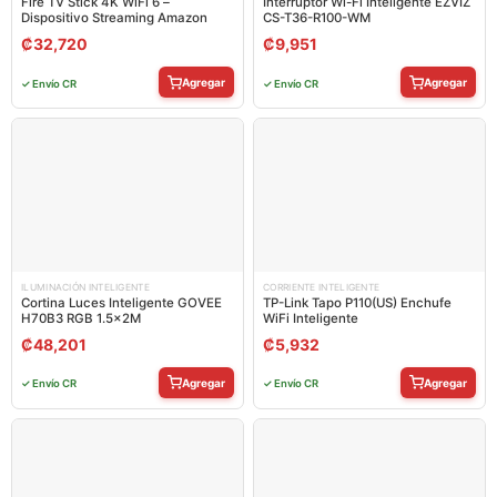
Fire TV Stick 4K WiFi 6 –
Interruptor Wi-Fi Inteligente EZVIZ
Dispositivo Streaming Amazon
CS-T36-R100-WM
₡
32,720
₡
9,951
Agregar
Agregar
✓ Envío CR
✓ Envío CR
ILUMINACIÓN INTELIGENTE
CORRIENTE INTELIGENTE
Cortina Luces Inteligente GOVEE
TP-Link Tapo P110(US) Enchufe
H70B3 RGB 1.5x2M
WiFi Inteligente
₡
48,201
₡
5,932
Agregar
Agregar
✓ Envío CR
✓ Envío CR