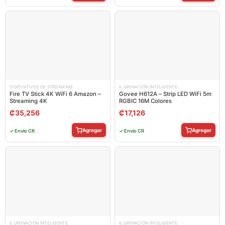
DISPOSITIVOS DE STREAMING
ILUMINACIÓN INTELIGENTE
Fire TV Stick 4K WiFi 6 Amazon –
Govee H612A – Strip LED WiFi 5m
Streaming 4K
RGBIC 16M Colores
₡
35,256
₡
17,126
Agregar
Agregar
✓ Envío CR
✓ Envío CR
ILUMINACIÓN INTELIGENTE
ILUMINACIÓN INTELIGENTE