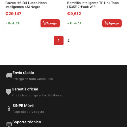
Govee H61D4 Luces Neon
Bombillo Inteligente TP Link Tapo
Inteligentes 4M Negro
L535E 2-Pack WiFi
₡
29,147
₡
9,612
Agregar
Agregar
✓ Envío CR
✓ Envío CR
1
2
Envío rápido
🚚
Entrega en todo Costa Rica
Garantía oficial
🛡️
Productos con garantía de fábrica
SINPE Móvil
📱
Pago rápido y seguro
Soporte técnico
💬