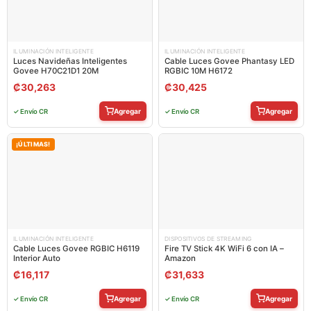
ILUMINACIÓN INTELIGENTE
ILUMINACIÓN INTELIGENTE
Luces Navideñas Inteligentes
Cable Luces Govee Phantasy LED
Govee H70C21D1 20M
RGBIC 10M H6172
₡
30,263
₡
30,425
Agregar
Agregar
✓ Envío CR
✓ Envío CR
¡ÚLTIMAS!
ILUMINACIÓN INTELIGENTE
DISPOSITIVOS DE STREAMING
Cable Luces Govee RGBIC H6119
Fire TV Stick 4K WiFi 6 con IA –
Interior Auto
Amazon
₡
16,117
₡
31,633
Agregar
Agregar
✓ Envío CR
✓ Envío CR