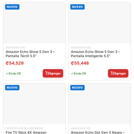
NUEVO
NUEVO
AMAZON ECHO
AMAZON ECHO
Amazon Echo Show 5 Gen 3 –
Amazon Echo Show 5 Gen 3 –
Pantalla Táctil 5.5″
Pantalla Inteligente 5.5″
₡
54,529
₡
55,448
Agregar
Agregar
✓ Envío CR
✓ Envío CR
NUEVO
NUEVO
DISPOSITIVOS DE STREAMING
AMAZON ECHO
Fire TV Stick 4K Amazon
Amazon Echo Dot Gen 5 Negro –