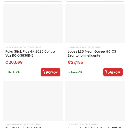
DISPOSITIVOS DE STREAMING
ILUMINACIÓN INTELIGENTE
Roku Stick Plus 4K 2025 Control
Luces LED Neon Govee H61C3
Voz ROK-3830R-B
Escritorio Inteligente
₡
26,668
₡
27,155
Agregar
Agregar
✓ Envío CR
✓ Envío CR
DISPOSITIVOS DE STREAMING
CORRIENTE INTELIGENTE