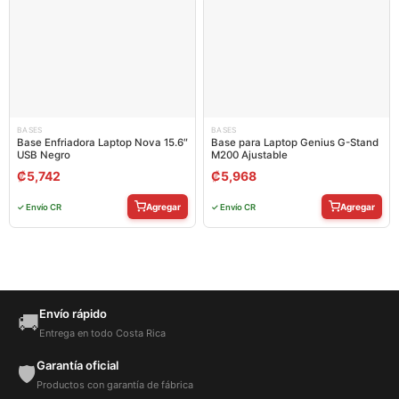
BASES
BASES
Base Enfriadora Laptop Nova 15.6″
Base para Laptop Genius G-Stand
USB Negro
M200 Ajustable
₡
5,742
₡
5,968
Agregar
Agregar
✓ Envío CR
✓ Envío CR
Envío rápido
🚚
Entrega en todo Costa Rica
Garantía oficial
🛡️
Productos con garantía de fábrica