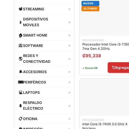
NUEVO
Dataland
📽
STREAMING
¡ÚLTIMAS!
▶
Dataland
DISPOSITIVOS
📱
▶
MOVILES
Dataland
🏠
SMART HOME
▶
PROCESADORES
Dataland
Procesador Intel Core i3-735
📀
SOFTWARE
▶
7ma Gen 4.2GHz
Dataland
₡
95,238
REDES Y
🌎
▶
CONECTIVIDAD
Agrega
✓ Envío CR
Dataland
🔔
ACCESORIOS
▶
Dataland
⌨
PERIFÉRICOS
▶
Dataland
💻
LAPTOPS
▶
Dataland
RESPALDO
🔋
▶
ELÉCTRICO
Dataland
📋
OFICINA
▶
PROCESADORES
Intel Core i5-7400 3.0 GHz 4
Dataland
Núcleos