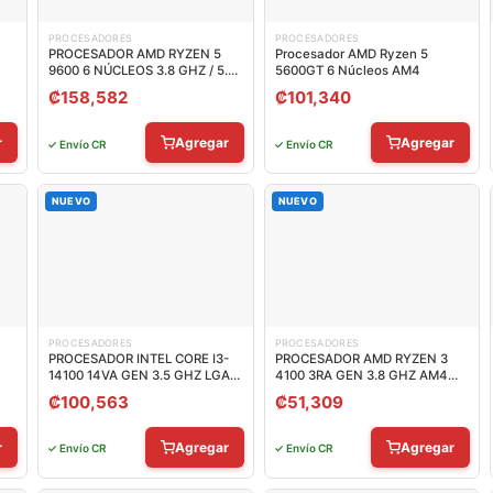
PROCESADORES
PROCESADORES
PROCESADOR AMD RYZEN 5
Procesador AMD Ryzen 5
9600 6 NÚCLEOS 3.8 GHZ / 5.2
5600GT 6 Núcleos AM4
GHZ AM5 100-100000718BOX
₡
158,582
₡
101,340
r
Agregar
Agregar
✓ Envío CR
✓ Envío CR
NUEVO
NUEVO
PROCESADORES
PROCESADORES
PROCESADOR INTEL CORE I3-
PROCESADOR AMD RYZEN 3
14100 14VA GEN 3.5 GHZ LGA
4100 3RA GEN 3.8 GHZ AM4
1700 BX8071514100
100-100000510BOX
₡
100,563
₡
51,309
r
Agregar
Agregar
✓ Envío CR
✓ Envío CR