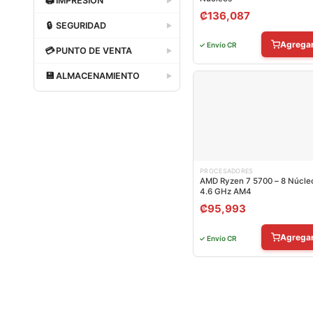
🖨
IMPRESIÓN
▶
₡
136,087
Dataland
🔒
SEGURIDAD
▶
Agrega
Dataland
✓ Envío CR
💳
PUNTO DE VENTA
▶
Dataland
💾
ALMACENAMIENTO
▶
Dataland
PROCESADORES
AMD Ryzen 7 5700 – 8 Núcle
4.6 GHz AM4
₡
95,993
Agrega
✓ Envío CR