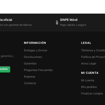
a oficial
SINPE Móvil
📱
os con garantía de fábrica
Pago rápido y seguro
INFORMACIÓN
LEGAL
Entregas y Envíos
Términos y Condi
 garantía y
Devoluciones
Política de Privac
Garantías
Aviso Legal
ectivo
Preguntas Frecuentes
MI CUENTA
Empresa
Mi cuenta
Contacto
Mis pedidos
Finalizar compra