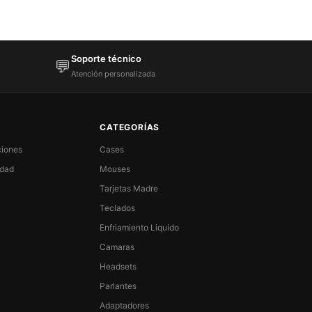
Soporte técnico
💬
Atención personalizada
CATEGORÍAS
ciones
Cases
idad
Mouses
Tarjetas Madre
Teclados
Enfriamiento Liquido
Camaras
Headsets
Parlantes
Adaptadores