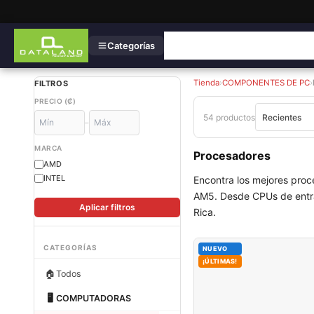
Categorías
Tienda
›
COMPONENTES DE PC
›
FILTROS
PRECIO (₡)
54 productos
–
MARCA
Procesadores
AMD
INTEL
Encontra los mejores pro
AM5. Desde CPUs de entrad
Aplicar filtros
Rica.
CATEGORÍAS
NUEVO
¡ÚLTIMAS!
🏠
Todos
🖥
COMPUTADORAS