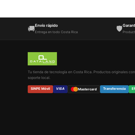
Envío rápido
Garantí
🚚
🛡️
Entrega en todo Costa Rica
Product
Tu tienda de tecnología en Costa Rica. Productos originales con
soporte local.
SINPE Móvil
VISA
Transferencia
Ef
Mastercard