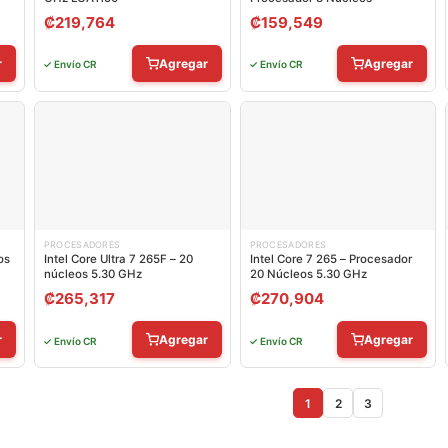
₡
219,764
₡
159,549
r
Agregar
Agregar
✓ Envío CR
✓ Envío CR
PROCESADORES
PROCESADORES
os
Intel Core Ultra 7 265F – 20
Intel Core 7 265 – Procesador
núcleos 5.30 GHz
20 Núcleos 5.30 GHz
₡
265,317
₡
270,904
r
Agregar
Agregar
✓ Envío CR
✓ Envío CR
1
2
3