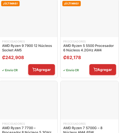
¡ÚLTIMAS!
¡ÚLTIMAS!
PROCESADORES
PROCESADORES
AMD Ryzen 9 7900 12 Núcleos
AMD Ryzen 5 5500 Procesador
Socket AM5
6 Núcleos 4.2GHz AM4
₡
242,908
₡
62,178
Agregar
Agregar
✓ Envío CR
✓ Envío CR
PROCESADORES
PROCESADORES
AMD Ryzen 7 7700 –
AMD Ryzen 7 5700G – 8
Procesador 8 Núcleos 5.3GHz
Núcleos AM4 65W