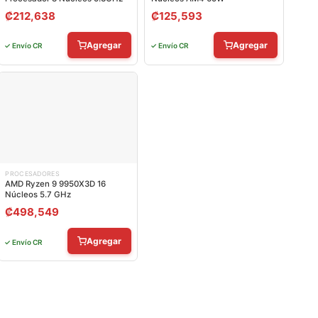
₡
212,638
₡
125,593
Agregar
Agregar
✓ Envío CR
✓ Envío CR
PROCESADORES
AMD Ryzen 9 9950X3D 16
Núcleos 5.7 GHz
₡
498,549
Agregar
✓ Envío CR