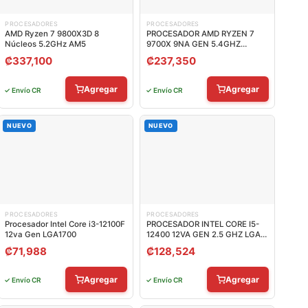
PROCESADORES
PROCESADORES
AMD Ryzen 7 9800X3D 8
PROCESADOR AMD RYZEN 7
Núcleos 5.2GHz AM5
9700X 9NA GEN 5.4GHZ
SOCKET AM5 100-
₡
337,100
₡
237,350
100001404WOF
Agregar
Agregar
✓ Envío CR
✓ Envío CR
NUEVO
NUEVO
PROCESADORES
PROCESADORES
Procesador Intel Core i3-12100F
PROCESADOR INTEL CORE I5-
12va Gen LGA1700
12400 12VA GEN 2.5 GHZ LGA
1700 BX8071512400
₡
71,988
₡
128,524
Agregar
Agregar
✓ Envío CR
✓ Envío CR