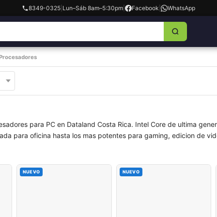
8349-0325
|
Lun–Sáb 8am–5:30pm
|
Facebook
|
WhatsApp
Procesadores
cesadores para PC en Dataland Costa Rica. Intel Core de ultima ge
a para oficina hasta los mas potentes para gaming, edicion de vide
NUEVO
NUEVO