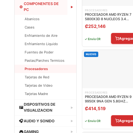
Dataland
COMPONENTES DE
⚙
▶
PC
PROCESADORES
PROCESADOR AMD RYZEN 7
Abanicos
5800X3D 8 NUCLEOS 3.4
GHZ/4.5 GHZ AM4 100-
₡
252,146
Cases
100000651POF
Enfriamiento de Aire
Agrega
✓ Envío CR
Enfriamiento Liquido
Fuentes de Poder
NUEVO
Pastas/Parches Termicos
Procesadores
Tarjetas de Red
Tarjetas de Video
PROCESADORES
Tarjetas Madre
PROCESADOR AMD RYZEN 9
9950X 9NA GEN 5.8GHZ
Dataland
DISPOSITIVOS DE
SOCKET AM5 100-
🖼
₡
414,519
▶
100001277WOF
VISUALIZACION
Dataland
Agrega
🎧
AUDIO Y SONIDO
✓ Envío CR
▶
Dataland
🎮
GAMING
▶