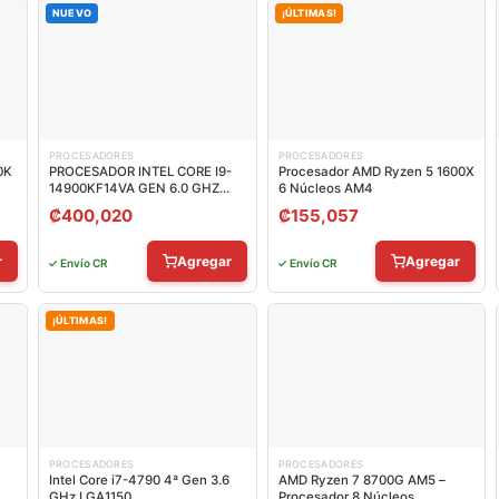
NUEVO
¡ÚLTIMAS!
PROCESADORES
PROCESADORES
0K
PROCESADOR INTEL CORE I9-
Procesador AMD Ryzen 5 1600X
14900KF14VA GEN 6.0 GHZ
6 Núcleos AM4
LGA 1700 BX8071514900KF
₡
400,020
₡
155,057
r
Agregar
Agregar
✓ Envío CR
✓ Envío CR
¡ÚLTIMAS!
PROCESADORES
PROCESADORES
Intel Core i7-4790 4ª Gen 3.6
AMD Ryzen 7 8700G AM5 –
GHz LGA1150
Procesador 8 Núcleos