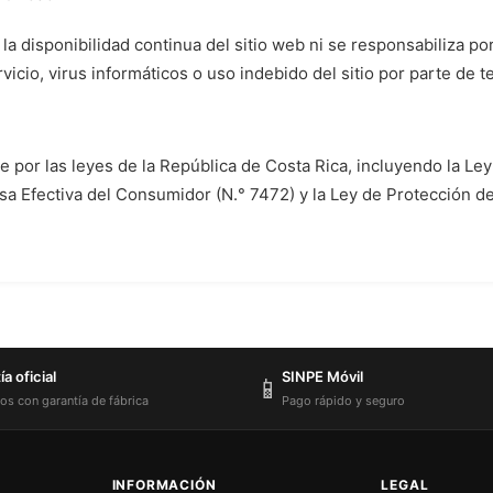
 la disponibilidad continua del sitio web ni se responsabiliza p
vicio, virus informáticos o uso indebido del sitio por parte de t
ge por las leyes de la República de Costa Rica, incluyendo la Le
a Efectiva del Consumidor (N.° 7472) y la Ley de Protección d
a oficial
SINPE Móvil
📱
os con garantía de fábrica
Pago rápido y seguro
INFORMACIÓN
LEGAL