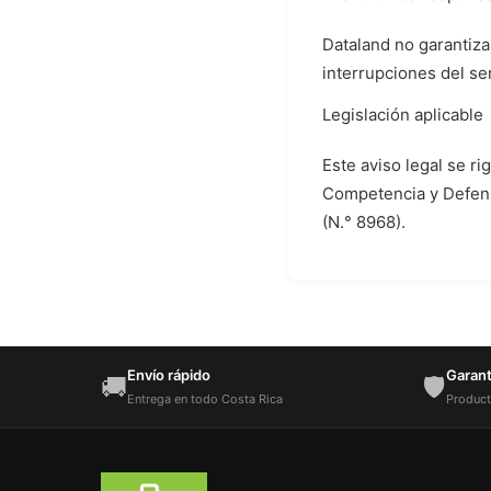
Dataland no garantiza
interrupciones del ser
Legislación aplicable
Este aviso legal se ri
Competencia y Defens
(N.° 8968).
Envío rápido
Garantí
🚚
🛡️
Entrega en todo Costa Rica
Product