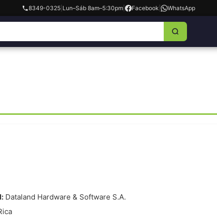
8349-0325
|
Lun–Sáb 8am–5:30pm
|
Facebook
|
WhatsApp
:
Dataland Hardware & Software S.A.
Rica