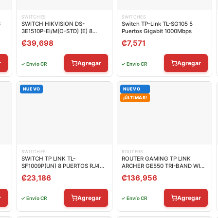
SWITCHES
SWITCHES
6
SWITCH HIKVISION DS-
Switch TP-Link TL-SG105 5
3E1510P-EI/M(O-STD) (E) 8
Puertos Gigabit 1000Mbps
PUERTOS GIGABIT POE / 2
₡
39,698
₡
7,571
PUERTOS GIGABIT RJ45 20
GBPS SMART MANAGED
301802997
r
Agregar
Agregar
✓ Envío CR
✓ Envío CR
NUEVO
NUEVO
¡ÚLTIMAS!
SWITCHES
ROUTERS
SWITCH TP LINK TL-
ROUTER GAMING TP LINK
SF1009P(UN) 8 PUERTOS RJ45
ARCHER GE550 TRI-BAND WIFI
POE+ / 1 PUERTO UPLINK 10/100
7
₡
23,186
₡
136,956
MBPS NO ADMINISTRABLE
r
Agregar
Agregar
✓ Envío CR
✓ Envío CR