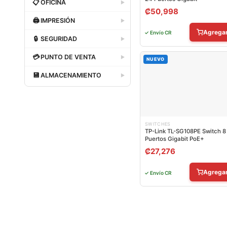
📋
OFICINA
▶
₡
50,998
Dataland
🖨
IMPRESIÓN
▶
Agrega
✓ Envío CR
Dataland
🔒
SEGURIDAD
▶
Dataland
💳
PUNTO DE VENTA
▶
NUEVO
Dataland
💾
ALMACENAMIENTO
▶
Dataland
SWITCHES
TP-Link TL-SG108PE Switch 8
Puertos Gigabit PoE+
₡
27,276
Agrega
✓ Envío CR