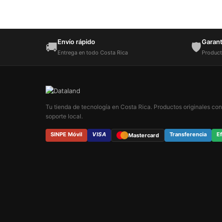
Envío rápido
Garantí
🚚
🛡️
Entrega en todo Costa Rica
Product
Tu tienda de tecnología en Costa Rica. Productos originales con
soporte local.
SINPE Móvil
VISA
Transferencia
Ef
Mastercard