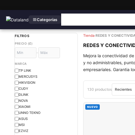
Categorías
Tienda
›
REDES Y CONECTIVID
FILTROS
PRECIO (₡)
REDES Y CONECTIVI
–
Mejora la conectividad de
y no administrables, punto
MARCA
empresariales. Garantia loc
TP LINK
MERCUSYS
HIKVISION
CUDY
130 productos
DLINK
NOVA
XIAOMI
NUEVO
UNNO TEKNO
ASUS
MSI
EZVIZ