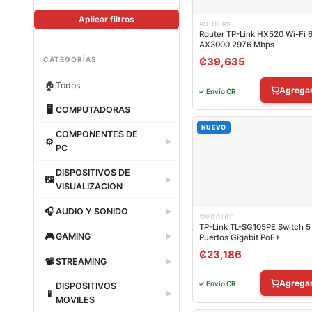
Aplicar filtros
ROUTERS
Router TP-Link HX520 Wi-Fi 
AX3000 2976 Mbps
CATEGORÍAS
₡
39,635
🏠
Todos
Agrega
✓ Envío CR
🖥
COMPUTADORAS
Dataland
NUEVO
COMPONENTES DE
⚙
▶
PC
Dataland
DISPOSITIVOS DE
🖼
▶
VISUALIZACION
Dataland
🎧
AUDIO Y SONIDO
▶
SWITCHES
TP-Link TL-SG105PE Switch 5
Dataland
🎮
GAMING
Puertos Gigabit PoE+
▶
₡
23,186
Dataland
📽
STREAMING
▶
Dataland
Agrega
✓ Envío CR
DISPOSITIVOS
📱
▶
MOVILES