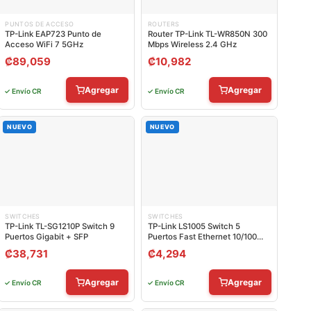
PUNTOS DE ACCESO
ROUTERS
TP-Link EAP723 Punto de
Router TP-Link TL-WR850N 300
Acceso WiFi 7 5GHz
Mbps Wireless 2.4 GHz
₡
89,059
₡
10,982
Agregar
Agregar
✓ Envío CR
✓ Envío CR
NUEVO
NUEVO
SWITCHES
SWITCHES
TP-Link TL-SG1210P Switch 9
TP-Link LS1005 Switch 5
Puertos Gigabit + SFP
Puertos Fast Ethernet 10/100
Mbps
₡
38,731
₡
4,294
Agregar
Agregar
✓ Envío CR
✓ Envío CR