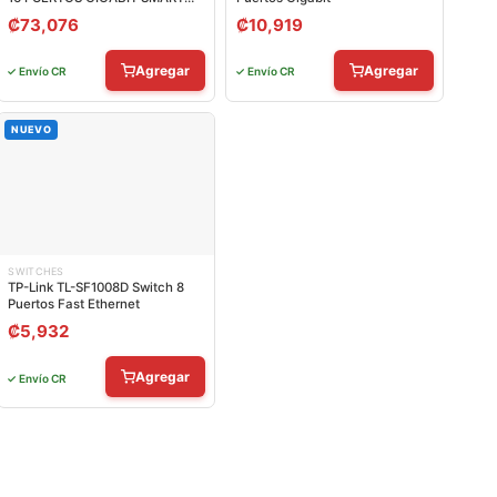
POE 10/100/1000 MBPS
₡
73,076
₡
10,919
ADMINISTRABLE
Agregar
Agregar
✓ Envío CR
✓ Envío CR
NUEVO
SWITCHES
TP-Link TL-SF1008D Switch 8
Puertos Fast Ethernet
₡
5,932
Agregar
✓ Envío CR