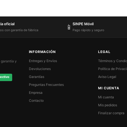
a oficial
SINPE Móvil
📱
os con garantía de fábrica
Pago rápido y seguro
INFORMACIÓN
LEGAL
Entregas y Envíos
Términos y Condi
 garantía y
Devoluciones
Política de Privac
Garantías
Aviso Legal
ectivo
Preguntas Frecuentes
MI CUENTA
Empresa
Mi cuenta
Contacto
Mis pedidos
Finalizar compra