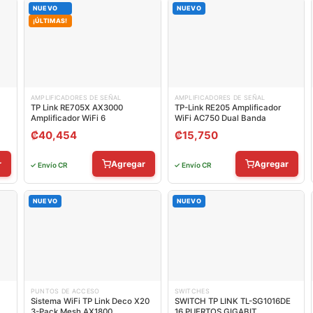
NUEVO
NUEVO
¡ÚLTIMAS!
AMPLIFICADORES DE SEÑAL
AMPLIFICADORES DE SEÑAL
TP Link RE705X AX3000
TP-Link RE205 Amplificador
Amplificador WiFi 6
WiFi AC750 Dual Banda
₡
40,454
₡
15,750
r
Agregar
Agregar
✓ Envío CR
✓ Envío CR
NUEVO
NUEVO
PUNTOS DE ACCESO
SWITCHES
Sistema WiFi TP Link Deco X20
SWITCH TP LINK TL-SG1016DE
3-Pack Mesh AX1800
16 PUERTOS GIGABIT