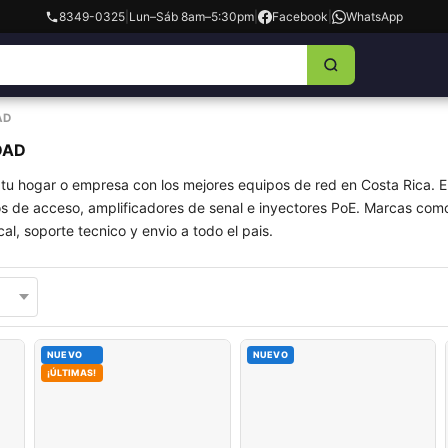
8349-0325
|
Lun–Sáb 8am–5:30pm
|
Facebook
|
WhatsApp
AD
DAD
 tu hogar o empresa con los mejores equipos de red en Costa Rica. E
s de acceso, amplificadores de senal e inyectores PoE. Marcas como 
al, soporte tecnico y envio a todo el pais.
NUEVO
NUEVO
¡ÚLTIMAS!