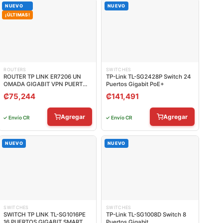
NUEVO
NUEVO
¡ÚLTIMAS!
ROUTERS
SWITCHES
ROUTER TP LINK ER7206 UN
TP-Link TL-SG2428P Switch 24
OMADA GIGABIT VPN PUERTOS
Puertos Gigabit PoE+
WAN/LAN WAN / LAN
₡
75,244
₡
141,491
Agregar
Agregar
✓ Envío CR
✓ Envío CR
NUEVO
NUEVO
SWITCHES
SWITCHES
SWITCH TP LINK TL-SG1016PE
TP-Link TL-SG1008D Switch 8
16 PUERTOS GIGABIT SMART
Puertos Gigabit