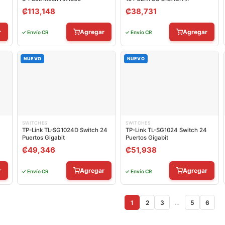
10/100/1000 MBPS EASY SMART
₡
113,148
₡
38,731
MANAGED ADMINISTRABLE
r
Agregar
Agregar
✓ Envío CR
✓ Envío CR
NUEVO
NUEVO
SWITCHES
SWITCHES
TP-Link TL-SG1024D Switch 24
TP-Link TL-SG1024 Switch 24
Puertos Gigabit
Puertos Gigabit
₡
49,346
₡
51,938
r
Agregar
Agregar
✓ Envío CR
✓ Envío CR
1
2
3
…
5
6