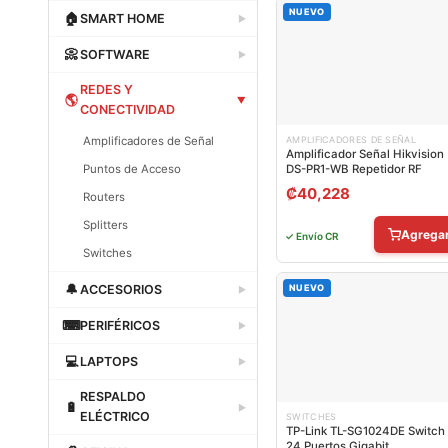
Dataland
NUEVO
🏠
SMART HOME
▶
Dataland
📀
SOFTWARE
▶
Dataland
REDES Y
🌎
▶
CONECTIVIDAD
Amplificadores de Señal
AMPLIFICADORES DE SEÑAL
Amplificador Señal Hikvision
Puntos de Acceso
DS-PR1-WB Repetidor RF
₡
40,228
Routers
Splitters
Agrega
✓ Envío CR
Switches
Dataland
🔔
ACCESORIOS
NUEVO
▶
Dataland
⌨
PERIFÉRICOS
▶
Dataland
💻
LAPTOPS
▶
Dataland
RESPALDO
🔋
▶
ELÉCTRICO
SWITCHES
TP-Link TL-SG1024DE Switch
Dataland
24 Puertos Gigabit