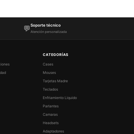
Soporte técnico
💬
Atención personalizada
CATEGORÍAS
ciones
Cases
idad
Mouses
Tarjetas Madre
Teclados
Enfriamiento Liquido
Parlantes
Camaras
Headsets
Adaptadores