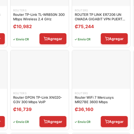
ROUTERS
ROUTERS
6
Router TP-Link TL-WR850N 300
ROUTER TP LINK ER7206 UN
Mbps Wireless 2.4 GHz
OMADA GIGABIT VPN PUERTOS
WAN/LAN WAN / LAN
₡
10,982
₡
75,244
r
Agregar
Agregar
✓ Envío CR
✓ Envío CR
ROUTERS
ROUTERS
Router GPON TP-Link XN020-
Router WiFi 7 Mercusys
G3V 300 Mbps VoIP
MR27BE 3600 Mbps
₡
16,739
₡
36,160
r
Agregar
Agregar
✓ Envío CR
✓ Envío CR