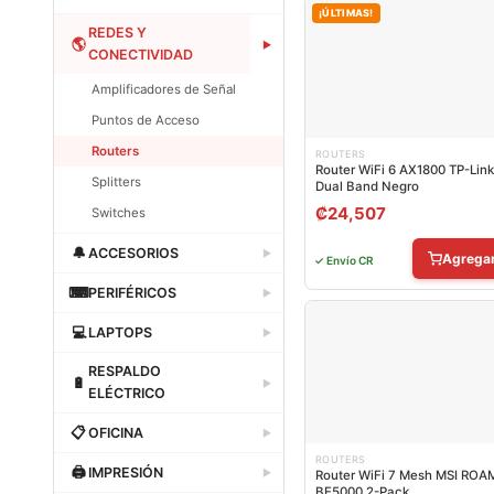
¡ÚLTIMAS!
Dataland
REDES Y
🌎
▶
CONECTIVIDAD
Amplificadores de Señal
Puntos de Acceso
Routers
ROUTERS
Router WiFi 6 AX1800 TP-Link
Splitters
Dual Band Negro
₡
24,507
Switches
Dataland
🔔
ACCESORIOS
▶
Agrega
✓ Envío CR
Dataland
⌨
PERIFÉRICOS
▶
Dataland
💻
LAPTOPS
▶
Dataland
RESPALDO
🔋
▶
ELÉCTRICO
Dataland
📋
OFICINA
▶
ROUTERS
Dataland
🖨
IMPRESIÓN
▶
Router WiFi 7 Mesh MSI ROAM
BE5000 2-Pack