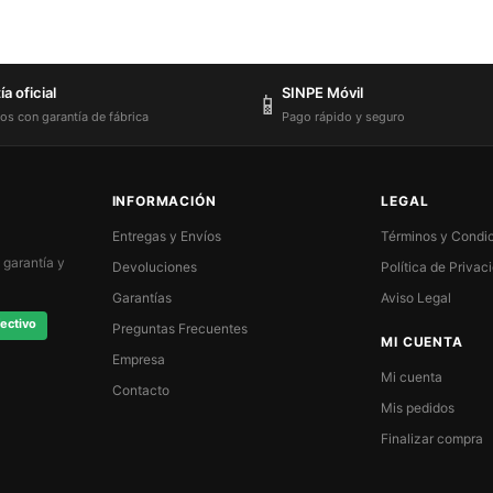
a oficial
SINPE Móvil
📱
os con garantía de fábrica
Pago rápido y seguro
INFORMACIÓN
LEGAL
Entregas y Envíos
Términos y Condi
 garantía y
Devoluciones
Política de Privac
Garantías
Aviso Legal
ectivo
Preguntas Frecuentes
MI CUENTA
Empresa
Mi cuenta
Contacto
Mis pedidos
Finalizar compra