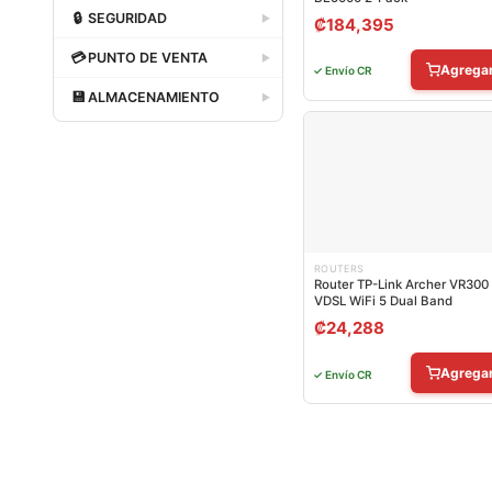
Dataland
🔒
SEGURIDAD
▶
₡
184,395
Dataland
💳
PUNTO DE VENTA
▶
Agrega
✓ Envío CR
Dataland
💾
ALMACENAMIENTO
▶
Dataland
ROUTERS
Router TP-Link Archer VR300
VDSL WiFi 5 Dual Band
₡
24,288
Agrega
✓ Envío CR