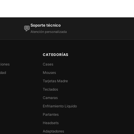
Soporte técnico
💬
Atención personalizada
CATEGORÍAS
ciones
Cases
idad
Mouses
Tarjetas Madre
Teclados
Camaras
Enfriamiento Liquido
Parlantes
Headsets
Adaptadores