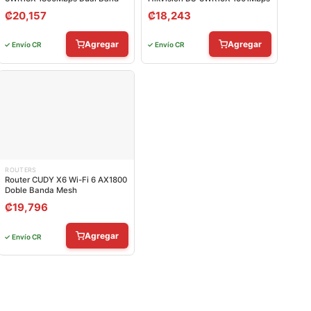
₡
20,157
₡
18,243
Agregar
Agregar
✓ Envío CR
✓ Envío CR
ROUTERS
Router CUDY X6 Wi-Fi 6 AX1800
Doble Banda Mesh
₡
19,796
Agregar
✓ Envío CR