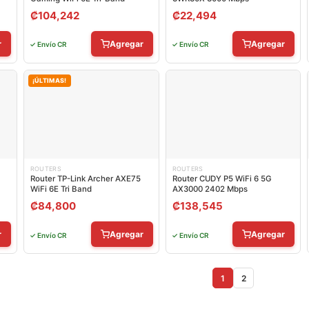
₡
104,242
₡
22,494
r
Agregar
Agregar
✓ Envío CR
✓ Envío CR
¡ÚLTIMAS!
ROUTERS
ROUTERS
Router TP-Link Archer AXE75
Router CUDY P5 WiFi 6 5G
WiFi 6E Tri Band
AX3000 2402 Mbps
₡
84,800
₡
138,545
r
Agregar
Agregar
✓ Envío CR
✓ Envío CR
1
2