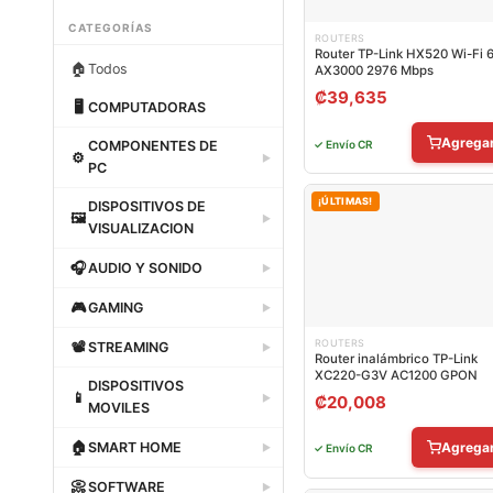
CATEGORÍAS
ROUTERS
Router TP-Link HX520 Wi-Fi 
🏠
Todos
AX3000 2976 Mbps
₡
39,635
🖥
COMPUTADORAS
Dataland
Agrega
✓ Envío CR
COMPONENTES DE
⚙
▶
PC
Dataland
¡ÚLTIMAS!
DISPOSITIVOS DE
🖼
▶
VISUALIZACION
Dataland
🎧
AUDIO Y SONIDO
▶
Dataland
🎮
GAMING
▶
Dataland
ROUTERS
📽
STREAMING
▶
Router inalámbrico TP-Link
XC220-G3V AC1200 GPON
Dataland
DISPOSITIVOS
📱
▶
₡
20,008
MOVILES
Dataland
🏠
SMART HOME
Agrega
▶
✓ Envío CR
Dataland
📀
SOFTWARE
▶