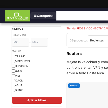
Categorías
Tienda
›
REDES Y CONECTIVIDA
FILTROS
PRECIO (₡)
36 productos
–
MARCA
Routers
TP LINK
MERCUSYS
Mejora la velocidad y cobe
HIKVISION
control parental, VPN y s
CUDY
envio a todo Costa Rica.
MSI
XIAOMI
ASUS
NUEVO
DLINK
Aplicar filtros