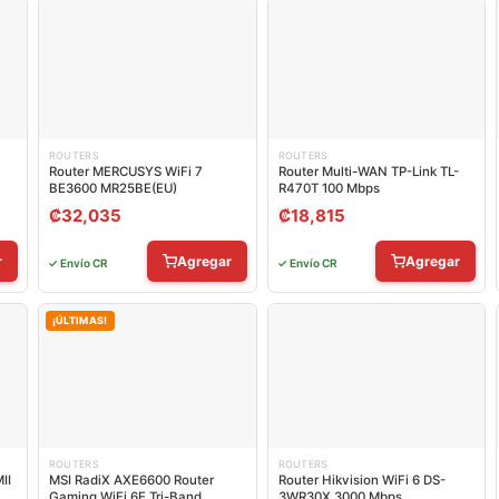
ROUTERS
ROUTERS
Router MERCUSYS WiFi 7
Router Multi-WAN TP-Link TL-
BE3600 MR25BE(EU)
R470T 100 Mbps
₡
32,035
₡
18,815
r
Agregar
Agregar
✓ Envío CR
✓ Envío CR
¡ÚLTIMAS!
ROUTERS
ROUTERS
II
MSI RadiX AXE6600 Router
Router Hikvision WiFi 6 DS-
Gaming WiFi 6E Tri-Band
3WR30X 3000 Mbps