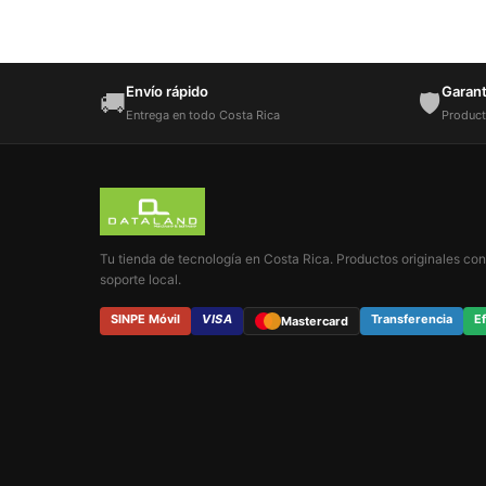
Envío rápido
Garantí
🚚
🛡️
Entrega en todo Costa Rica
Product
Tu tienda de tecnología en Costa Rica. Productos originales con
soporte local.
SINPE Móvil
VISA
Transferencia
Ef
Mastercard