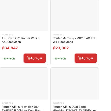
ROUTERS
ROUTERS
TP-Link EX511 Router WiFi 6
Router Mercusys MB110 4G LTE
AX3000 Mesh
WiFi 300 Mbps
₡
34,847
₡
23,002
Agregar
Agregar
✓ Envío CR
✓ Envío CR
ROUTERS
ROUTERS
Router WiFi 6 Hikvision DS-
Router WiFi 6 Dual Band
3WR18X 1800Mbps Dual Band
Hikvision DS-3WR15X 1501Mbps