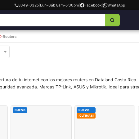
8349-0325
|
Lun–Sáb 8am–5:30pm
|
Facebook
|
WhatsApp
D
›
Routers
rtura de tu internet con los mejores routers en Dataland Costa Rica.
eguridad avanzada. Marcas TP-Link, ASUS y Mikrotik. Ideal para strea
NUEVO
NUEVO
¡ÚLTIMAS!