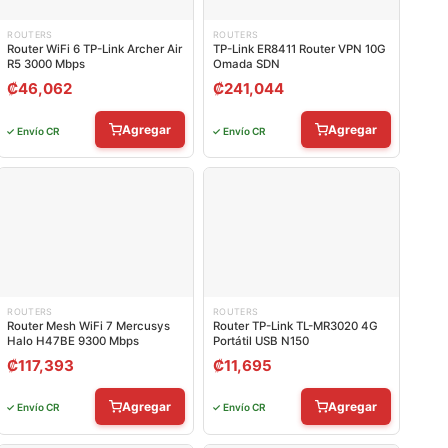
ROUTERS
ROUTERS
Router WiFi 6 TP-Link Archer Air
TP-Link ER8411 Router VPN 10G
R5 3000 Mbps
Omada SDN
₡
46,062
₡
241,044
Agregar
Agregar
✓ Envío CR
✓ Envío CR
ROUTERS
ROUTERS
Router Mesh WiFi 7 Mercusys
Router TP-Link TL-MR3020 4G
Halo H47BE 9300 Mbps
Portátil USB N150
₡
117,393
₡
11,695
Agregar
Agregar
✓ Envío CR
✓ Envío CR