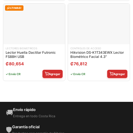
¡ÚLTIMAS!
LECTORES BIOMETRICOS
CONTROLES DE ACCESO
Lector Huella Dactilar Futronic
Hikvision DS-K1T343EWX Lector
FS88H USB
Biométrico Facial 4.3″
₡
80,654
₡
76,812
Agregar
Agregar
✓ Envío CR
✓ Envío CR
Envío rápido
🚚
Entrega en todo Costa Rica
Garantía oficial
🛡️