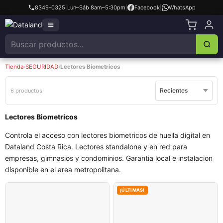
8349-0325
|
Lun–Sáb 8am–5:30pm
|
Facebook
|
WhatsApp
Tienda
›
SEGURIDAD
›
Lectores Biometricos
6 productos
Lectores Biometricos
Controla el acceso con lectores biometricos de huella digital en
Dataland Costa Rica. Lectores standalone y en red para
empresas, gimnasios y condominios. Garantia local e instalacion
disponible en el area metropolitana.
¡ÚLTIMAS!