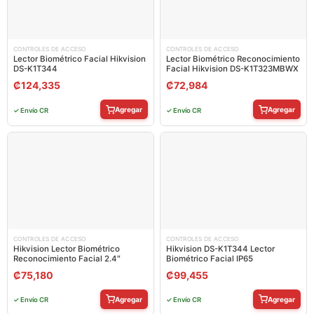
CONTROLES DE ACCESO
CONTROLES DE ACCESO
Lector Biométrico Facial Hikvision
Lector Biométrico Reconocimiento
DS-K1T344
Facial Hikvision DS-K1T323MBWX
₡
124,335
₡
72,984
Agregar
Agregar
✓ Envío CR
✓ Envío CR
CONTROLES DE ACCESO
CONTROLES DE ACCESO
Hikvision Lector Biométrico
Hikvision DS-K1T344 Lector
Reconocimiento Facial 2.4″
Biométrico Facial IP65
₡
75,180
₡
99,455
Agregar
Agregar
✓ Envío CR
✓ Envío CR