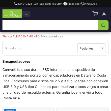
8349-0325
|
Lun–Sáb 8am–5:30pm
|
Facebook
|
WhatsApp
Tienda
›
ALMACENAMIENTO
›
Encapsuladores
9 productos
Encapsuladores
Converti tu disco duro o SSD interno en un dispositivo de
almacenamiento portatil con encapsuladores en Dataland Costa
Rica. Enclosures para discos de 2.5 y 3.5 pulgadas con conexion
USB 3.0 y USB tipo C. Ideales para reutilizar discos viejos o crear
una unidad de respaldo externa. Garantia local y envio a todo
Costa Rica.
NUEVO