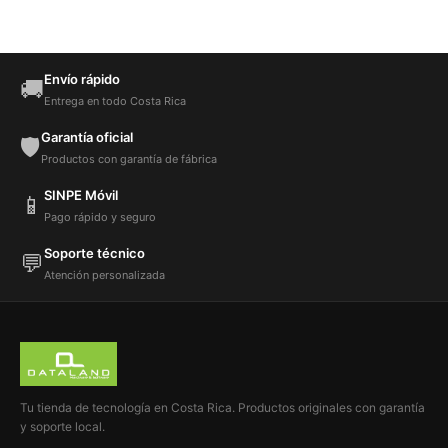
Envío rápido
🚚
Entrega en todo Costa Rica
Garantía oficial
🛡️
Productos con garantía de fábrica
SINPE Móvil
📱
Pago rápido y seguro
Soporte técnico
💬
Atención personalizada
Tu tienda de tecnología en Costa Rica. Productos originales con garantía
y soporte local.