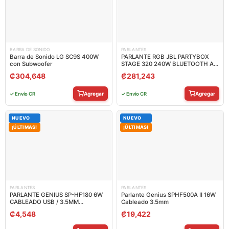
BARRA DE SONIDO
PARLANTES
Barra de Sonido LG SC9S 400W
PARLANTE RGB JBL PARTYBOX
con Subwoofer
STAGE 320 240W BLUETOOTH A
PRUEBA DE SALPICADURAS
₡
304,648
₡
281,243
JBLPBSTAGE320AM
Agregar
Agregar
✓ Envío CR
✓ Envío CR
NUEVO
NUEVO
¡ÚLTIMAS!
¡ÚLTIMAS!
PARLANTES
PARLANTES
PARLANTE GENIUS SP-HF180 6W
Parlante Genius SPHF500A II 16W
CABLEADO USB / 3.5MM
Cableado 3.5mm
31730029401
₡
4,548
₡
19,422