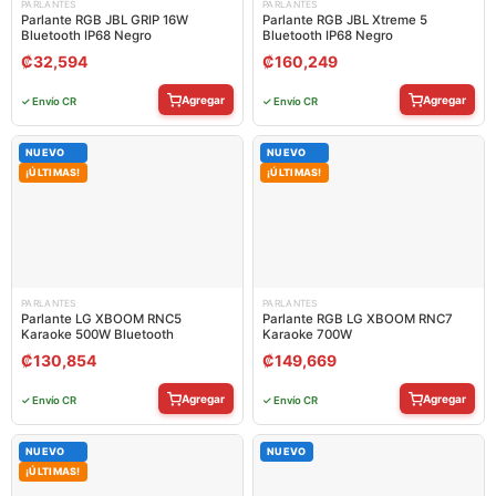
PARLANTES
PARLANTES
Parlante RGB JBL GRIP 16W
Parlante RGB JBL Xtreme 5
Bluetooth IP68 Negro
Bluetooth IP68 Negro
₡
32,594
₡
160,249
Agregar
Agregar
✓ Envío CR
✓ Envío CR
NUEVO
NUEVO
¡ÚLTIMAS!
¡ÚLTIMAS!
PARLANTES
PARLANTES
Parlante LG XBOOM RNC5
Parlante RGB LG XBOOM RNC7
Karaoke 500W Bluetooth
Karaoke 700W
₡
130,854
₡
149,669
Agregar
Agregar
✓ Envío CR
✓ Envío CR
NUEVO
NUEVO
¡ÚLTIMAS!