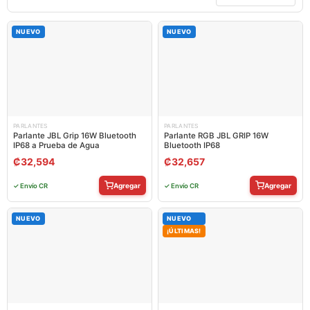
NUEVO
NUEVO
PARLANTES
PARLANTES
Parlante JBL Grip 16W Bluetooth
Parlante RGB JBL GRIP 16W
IP68 a Prueba de Agua
Bluetooth IP68
₡
32,594
₡
32,657
Agregar
Agregar
✓ Envío CR
✓ Envío CR
NUEVO
NUEVO
¡ÚLTIMAS!