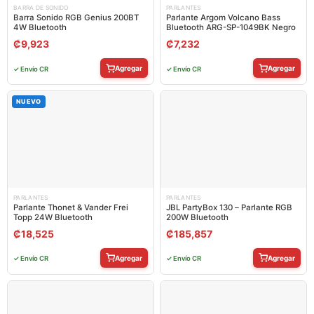
BARRA DE SONIDO
PARLANTES
Barra Sonido RGB Genius 200BT
Parlante Argom Volcano Bass
4W Bluetooth
Bluetooth ARG-SP-1049BK Negro
₡
9,923
₡
7,232
Agregar
Agregar
✓ Envío CR
✓ Envío CR
NUEVO
PARLANTES
PARLANTES
Parlante Thonet & Vander Frei
JBL PartyBox 130 – Parlante RGB
Topp 24W Bluetooth
200W Bluetooth
₡
18,525
₡
185,857
Agregar
Agregar
✓ Envío CR
✓ Envío CR