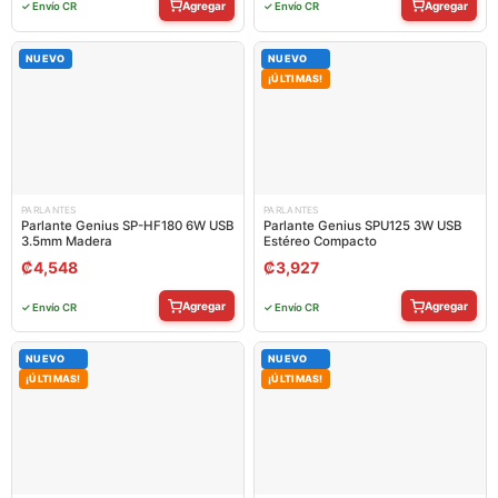
Agregar
Agregar
✓ Envío CR
✓ Envío CR
NUEVO
NUEVO
¡ÚLTIMAS!
PARLANTES
PARLANTES
Parlante Genius SP-HF180 6W USB
Parlante Genius SPU125 3W USB
3.5mm Madera
Estéreo Compacto
₡
4,548
₡
3,927
Agregar
Agregar
✓ Envío CR
✓ Envío CR
NUEVO
NUEVO
¡ÚLTIMAS!
¡ÚLTIMAS!