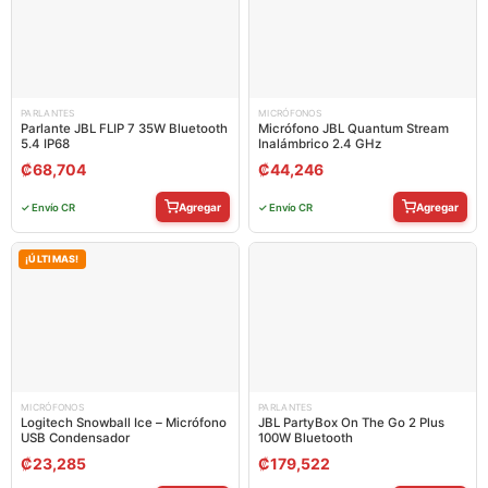
PARLANTES
MICRÓFONOS
Parlante JBL FLIP 7 35W Bluetooth
Micrófono JBL Quantum Stream
5.4 IP68
Inalámbrico 2.4 GHz
₡
68,704
₡
44,246
Agregar
Agregar
✓ Envío CR
✓ Envío CR
¡ÚLTIMAS!
MICRÓFONOS
PARLANTES
Logitech Snowball Ice – Micrófono
JBL PartyBox On The Go 2 Plus
USB Condensador
100W Bluetooth
₡
23,285
₡
179,522