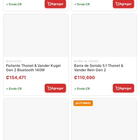
Agregar
Agregar
✓ Envío CR
✓ Envío CR
PARLANTES
BARRA DE SONIDO
Parlante Thonet & Vander Kugel
Barra de Sonido 5.1 Thonet &
Gen 2 Bluetooth 140W
Vander Rein Gen 2
₡
154,471
₡
110,690
Agregar
Agregar
✓ Envío CR
✓ Envío CR
¡ÚLTIMAS!