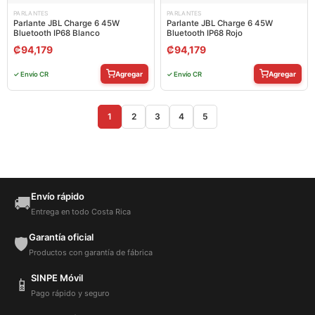
PARLANTES
PARLANTES
Parlante JBL Charge 6 45W
Parlante JBL Charge 6 45W
Bluetooth IP68 Blanco
Bluetooth IP68 Rojo
₡
94,179
₡
94,179
Agregar
Agregar
✓ Envío CR
✓ Envío CR
1
2
3
4
5
Envío rápido
🚚
Entrega en todo Costa Rica
Garantía oficial
🛡️
Productos con garantía de fábrica
SINPE Móvil
📱
Pago rápido y seguro