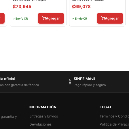
₡
73,945
₡
69,078
r
Agregar
Agregar
✓ Envío CR
✓ Envío CR
a oficial
SINPE Móvil
📱
os con garantía de fábrica
Pago rápido y seguro
INFORMACIÓN
LEGAL
Entregas y Envíos
Términos y Condi
 garantía y
Devoluciones
Política de Privac