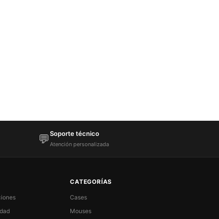
Soporte técnico
💬
Atención personalizada
CATEGORÍAS
ciones
Cases
idad
Mouses