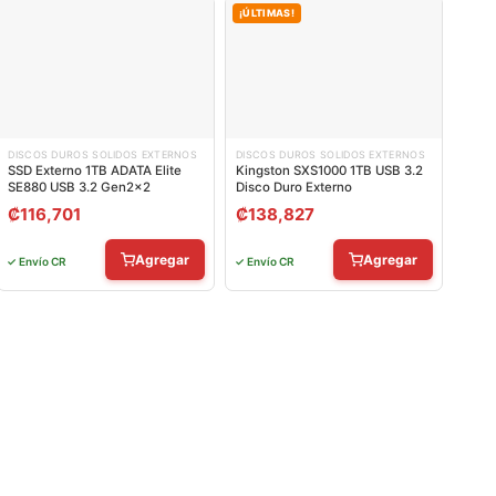
¡ÚLTIMAS!
DISCOS DUROS SOLIDOS EXTERNOS
DISCOS DUROS SOLIDOS EXTERNOS
SSD Externo 1TB ADATA Elite
Kingston SXS1000 1TB USB 3.2
SE880 USB 3.2 Gen2x2
Disco Duro Externo
₡
116,701
₡
138,827
Agregar
Agregar
✓ Envío CR
✓ Envío CR