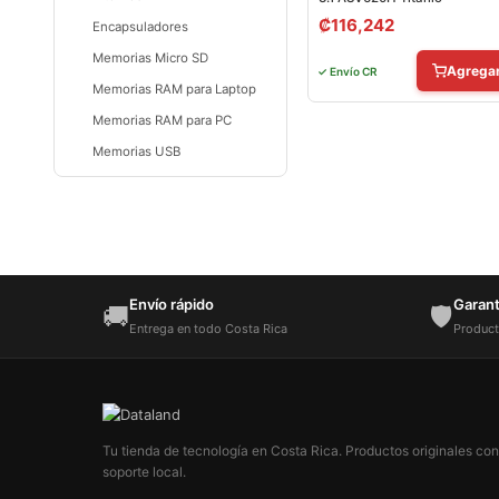
₡
116,242
Encapsuladores
Memorias Micro SD
Agrega
✓ Envío CR
Memorias RAM para Laptop
Memorias RAM para PC
Memorias USB
Dataland
Envío rápido
Garantí
🚚
🛡️
Entrega en todo Costa Rica
Product
Tu tienda de tecnología en Costa Rica. Productos originales con
soporte local.