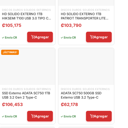
DISCOS DUROS SOLIDOS EXTERNOS
DISCOS DUROS SOLIDOS EXTERNOS
HD SOLIDO EXTERNO 1TB
HD SOLIDO EXTERNO 1TB
HIKSEMI T100 USB 3.0 TIPO C
PATRIOT TRANSPORTER LITE
450 MB/S 400 MB/S HS-ESSD-
USB 3.2 GEN 2 1000 MB/S 1000
₡
105,175
₡
103,790
T100 BLACK 1024G
MB/S PTPL1TBPECB
Agregar
Agregar
✓ Envío CR
✓ Envío CR
¡ÚLTIMAS!
DISCOS DUROS SOLIDOS EXTERNOS
DISCOS DUROS SOLIDOS EXTERNOS
SSD Externo ADATA SC750 1TB
ADATA SC750 500GB SSD
USB 3.2 Gen 2 Type-C
Externo USB 3.2 Type-C
₡
106,453
₡
62,178
Agregar
Agregar
✓ Envío CR
✓ Envío CR