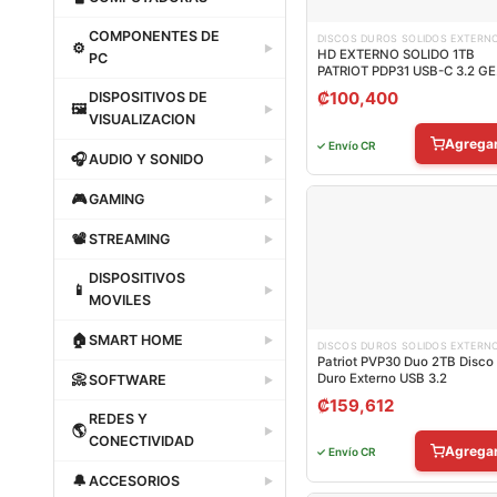
Dataland
COMPONENTES DE
📦
DISCOS DUROS SOLIDOS EXTERN
⚙
▶
HD EXTERNO SOLIDO 1TB
PC
PATRIOT PDP31 USB-C 3.2 G
Dataland
2 1000 MB/S PDP311TB23UC
₡
100,400
DISPOSITIVOS DE
🖼
▶
VISUALIZACION
Agrega
✓ Envío CR
Dataland
🎧
AUDIO Y SONIDO
▶
Dataland
🎮
GAMING
▶
Dataland
📽
STREAMING
▶
Dataland
DISPOSITIVOS
📱
▶
MOVILES
Dataland
🏠
SMART HOME
▶
DISCOS DUROS SOLIDOS EXTERN
Patriot PVP30 Duo 2TB Disco
Dataland
Duro Externo USB 3.2
📀
SOFTWARE
▶
₡
159,612
Dataland
REDES Y
🌎
▶
CONECTIVIDAD
Agrega
✓ Envío CR
Dataland
🔔
ACCESORIOS
▶