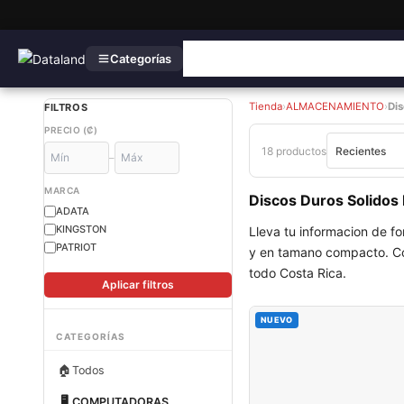
Categorías
Tienda
›
ALMACENAMIENTO
›
Dis
FILTROS
PRECIO (₡)
18 productos
–
MARCA
Discos Duros Solidos
ADATA
KINGSTON
Lleva tu informacion de f
PATRIOT
y en tamano compacto. Co
todo Costa Rica.
Aplicar filtros
NUEVO
CATEGORÍAS
🏠
Todos
🖥
COMPUTADORAS