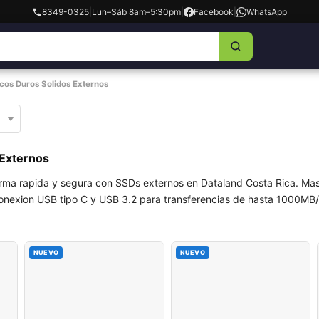
8349-0325
|
Lun–Sáb 8am–5:30pm
|
Facebook
|
WhatsApp
cos Duros Solidos Externos
 Externos
orma rapida y segura con SSDs externos en Dataland Costa Rica. Mas
nexion USB tipo C y USB 3.2 para transferencias de hasta 1000MB/s
NUEVO
NUEVO