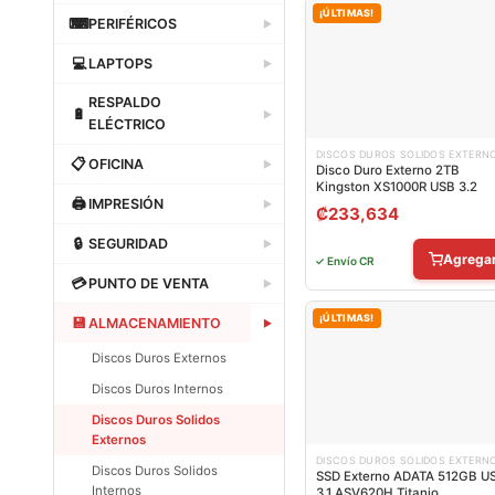
Dataland
¡ÚLTIMAS!
⌨
PERIFÉRICOS
▶
Dataland
💻
LAPTOPS
▶
Dataland
RESPALDO
🔋
▶
ELÉCTRICO
Dataland
DISCOS DUROS SOLIDOS EXTERN
📋
OFICINA
▶
Disco Duro Externo 2TB
Kingston XS1000R USB 3.2
Dataland
🖨
IMPRESIÓN
▶
₡
233,634
Dataland
🔒
SEGURIDAD
▶
Agrega
✓ Envío CR
Dataland
💳
PUNTO DE VENTA
▶
Dataland
¡ÚLTIMAS!
💾
ALMACENAMIENTO
▶
Discos Duros Externos
Discos Duros Internos
Discos Duros Solidos
Externos
DISCOS DUROS SOLIDOS EXTERN
Discos Duros Solidos
SSD Externo ADATA 512GB U
Internos
3.1 ASV620H Titanio