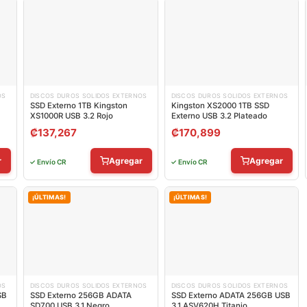
OS
DISCOS DUROS SOLIDOS EXTERNOS
DISCOS DUROS SOLIDOS EXTERNOS
SSD Externo 1TB Kingston
Kingston XS2000 1TB SSD
XS1000R USB 3.2 Rojo
Externo USB 3.2 Plateado
₡
137,267
₡
170,899
r
Agregar
Agregar
✓ Envío CR
✓ Envío CR
¡ÚLTIMAS!
¡ÚLTIMAS!
OS
DISCOS DUROS SOLIDOS EXTERNOS
DISCOS DUROS SOLIDOS EXTERNOS
SB
SSD Externo 256GB ADATA
SSD Externo ADATA 256GB USB
SD700 USB 3.1 Negro
3.1 ASV620H Titanio