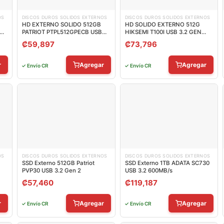
OS
DISCOS DUROS SOLIDOS EXTERNOS
DISCOS DUROS SOLIDOS EXTERNOS
HD EXTERNO SOLIDO 512GB
HD SOLIDO EXTERNO 512G
EN
PATRIOT PTPL512GPECB USB
HIKSEMI T100I USB 3.2 GEN
K
3.2 GEN 2 TYPE C HASTA 1000
1/3.1 TIPO C 560 MB/S 520 MB/S
₡
59,897
₡
73,796
MB/S
HS-ESSD-T100I 512G
r
Agregar
Agregar
✓ Envío CR
✓ Envío CR
OS
DISCOS DUROS SOLIDOS EXTERNOS
DISCOS DUROS SOLIDOS EXTERNOS
SSD Externo 512GB Patriot
SSD Externo 1TB ADATA SC730
PVP30 USB 3.2 Gen 2
USB 3.2 600MB/s
₡
57,460
₡
119,187
r
Agregar
Agregar
✓ Envío CR
✓ Envío CR