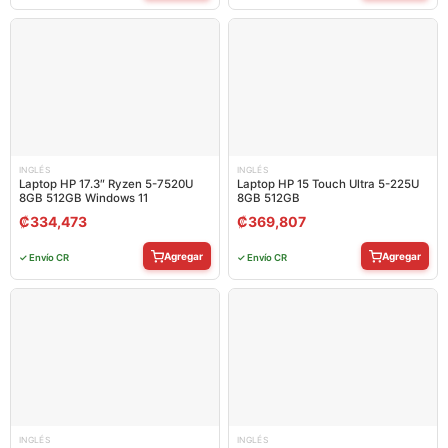
INGLÉS
INGLÉS
Laptop HP 17.3″ Ryzen 5-7520U
Laptop HP 15 Touch Ultra 5-225U
8GB 512GB Windows 11
8GB 512GB
₡
334,473
₡
369,807
Agregar
Agregar
✓ Envío CR
✓ Envío CR
INGLÉS
INGLÉS