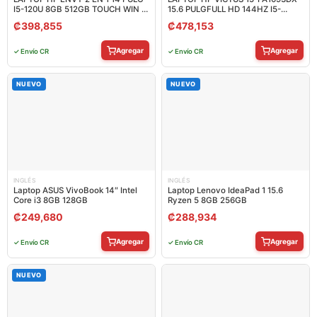
I5-120U 8GB 512GB TOUCH WIN 11
15.6 PULGFULL HD 144HZ I5-
INGLES 14-ES1013DX
13420H 8GB 512GB SSD T.V.
₡
398,855
₡
478,153
NVIDIA GEFORCE RTX3050 6GB
BLUE WIN 11-ENGLISH
Agregar
Agregar
✓ Envío CR
✓ Envío CR
NUEVO
NUEVO
INGLÉS
INGLÉS
Laptop ASUS VivoBook 14″ Intel
Laptop Lenovo IdeaPad 1 15.6
Core i3 8GB 128GB
Ryzen 5 8GB 256GB
₡
249,680
₡
288,934
Agregar
Agregar
✓ Envío CR
✓ Envío CR
NUEVO