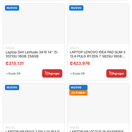
NUEVO
NUEVO
INGLÉS
INGLÉS
Laptop Dell Latitude 3410 14″ i5-
LAPTOP LENOVO IDEA PAD SLIM 3
10210U 16GB 256GB
15.6 PULG RYZEN 7 5825U 16GB
512GB SSD TOUCH WIN 11 INGLES
₡
215,131
₡
423,976
82XM00LMUS
Agregar
Agregar
✓ Envío CR
✓ Envío CR
NUEVO
NUEVO
¡ÚLTIMAS!
INGLÉS
INGLÉS
LAPTOP HP ENVY 2 EN 1 14 PULG
LAPTOP HP VICTUS 15-FA1093DX