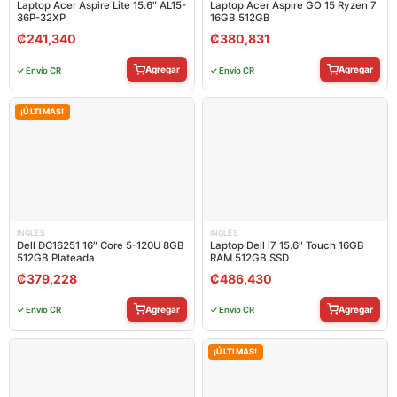
Laptop Acer Aspire Lite 15.6″ AL15-
Laptop Acer Aspire GO 15 Ryzen 7
36P-32XP
16GB 512GB
₡
241,340
₡
380,831
Agregar
Agregar
✓ Envío CR
✓ Envío CR
¡ÚLTIMAS!
INGLÉS
INGLÉS
Dell DC16251 16″ Core 5-120U 8GB
Laptop Dell i7 15.6″ Touch 16GB
512GB Plateada
RAM 512GB SSD
₡
379,228
₡
486,430
Agregar
Agregar
✓ Envío CR
✓ Envío CR
¡ÚLTIMAS!