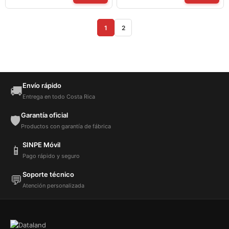
1
2
Envío rápido
🚚
Entrega en todo Costa Rica
Garantía oficial
🛡️
Productos con garantía de fábrica
SINPE Móvil
📱
Pago rápido y seguro
Soporte técnico
💬
Atención personalizada