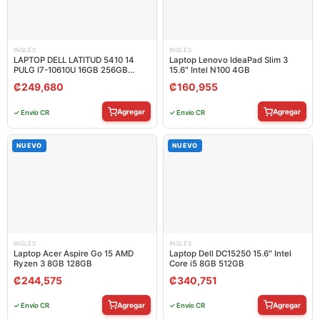
INGLÉS
INGLÉS
LAPTOP DELL LATITUD 5410 14
Laptop Lenovo IdeaPad Slim 3
PULG I7-10610U 16GB 256GB
15.6″ Intel N100 4GB
DELLAT5410I716256R-RB
₡
249,680
₡
160,955
Agregar
Agregar
✓ Envío CR
✓ Envío CR
NUEVO
NUEVO
INGLÉS
INGLÉS
Laptop Acer Aspire Go 15 AMD
Laptop Dell DC15250 15.6″ Intel
Ryzen 3 8GB 128GB
Core i5 8GB 512GB
₡
244,575
₡
340,751
Agregar
Agregar
✓ Envío CR
✓ Envío CR