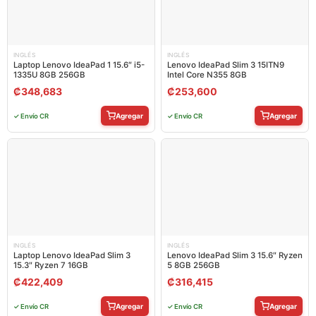
INGLÉS
INGLÉS
Laptop Lenovo IdeaPad 1 15.6″ i5-
Lenovo IdeaPad Slim 3 15ITN9
1335U 8GB 256GB
Intel Core N355 8GB
₡
348,683
₡
253,600
Agregar
Agregar
✓ Envío CR
✓ Envío CR
INGLÉS
INGLÉS
Laptop Lenovo IdeaPad Slim 3
Lenovo IdeaPad Slim 3 15.6″ Ryzen
15.3″ Ryzen 7 16GB
5 8GB 256GB
₡
422,409
₡
316,415
Agregar
Agregar
✓ Envío CR
✓ Envío CR