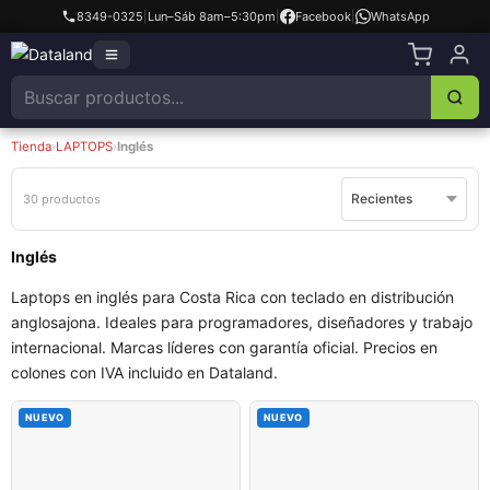
8349-0325
|
Lun–Sáb 8am–5:30pm
|
Facebook
|
WhatsApp
Tienda
›
LAPTOPS
›
Inglés
30 productos
Inglés
Laptops en inglés para Costa Rica con teclado en distribución
anglosajona. Ideales para programadores, diseñadores y trabajo
internacional. Marcas líderes con garantía oficial. Precios en
colones con IVA incluido en Dataland.
NUEVO
NUEVO