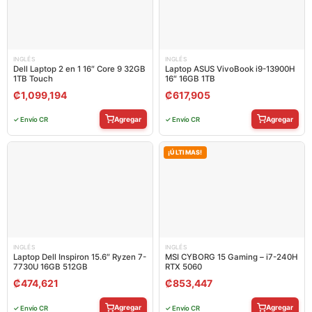
INGLÉS
INGLÉS
Dell Laptop 2 en 1 16″ Core 9 32GB
Laptop ASUS VivoBook i9-13900H
1TB Touch
16″ 16GB 1TB
₡
1,099,194
₡
617,905
Agregar
Agregar
✓ Envío CR
✓ Envío CR
¡ÚLTIMAS!
INGLÉS
INGLÉS
Laptop Dell Inspiron 15.6″ Ryzen 7-
MSI CYBORG 15 Gaming – i7-240H
7730U 16GB 512GB
RTX 5060
₡
474,621
₡
853,447
Agregar
Agregar
✓ Envío CR
✓ Envío CR