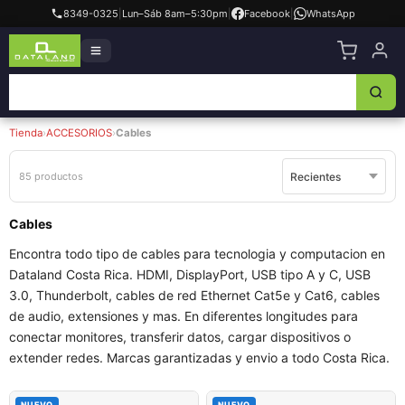
8349-0325
|
Lun–Sáb 8am–5:30pm
|
Facebook
|
WhatsApp
Tienda
›
ACCESORIOS
›
Cables
85 productos
Cables
Encontra todo tipo de cables para tecnologia y computacion en
Dataland Costa Rica. HDMI, DisplayPort, USB tipo A y C, USB
3.0, Thunderbolt, cables de red Ethernet Cat5e y Cat6, cables
de audio, extensiones y mas. En diferentes longitudes para
conectar monitores, transferir datos, cargar dispositivos o
extender redes. Marcas garantizadas y envio a todo Costa Rica.
NUEVO
NUEVO