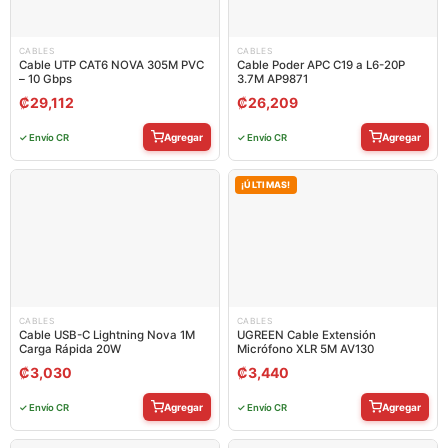
CABLES
CABLES
Cable UTP CAT6 NOVA 305M PVC
Cable Poder APC C19 a L6-20P
– 10 Gbps
3.7M AP9871
₡
29,112
₡
26,209
Agregar
Agregar
✓ Envío CR
✓ Envío CR
¡ÚLTIMAS!
CABLES
CABLES
Cable USB-C Lightning Nova 1M
UGREEN Cable Extensión
Carga Rápida 20W
Micrófono XLR 5M AV130
₡
3,030
₡
3,440
Agregar
Agregar
✓ Envío CR
✓ Envío CR