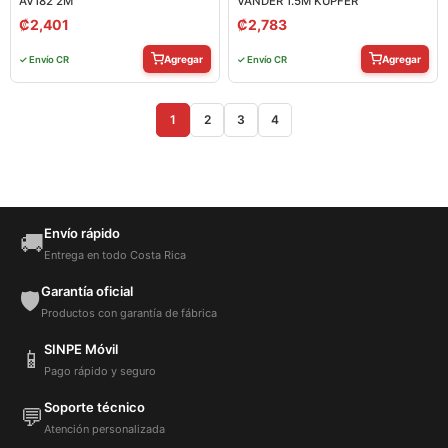
AV182 2M
VANDER 1.5M KUPFER
₡
2,401
₡
2,783
Agregar
Agregar
✓ Envío CR
✓ Envío CR
1
2
3
4
Envío rápido
🚚
Entrega en todo Costa Rica
Garantía oficial
🛡️
Productos con garantía de fábrica
SINPE Móvil
📱
Pago rápido y seguro
Soporte técnico
💬
Atención personalizada