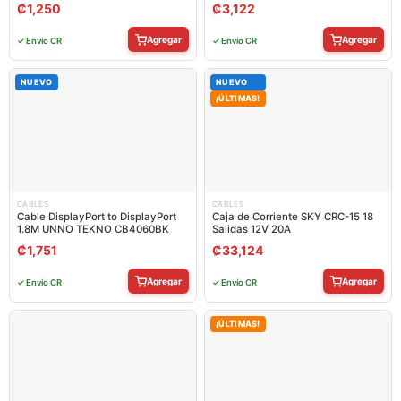
M
₡
1,250
₡
3,122
Agregar
Agregar
✓ Envío CR
✓ Envío CR
NUEVO
NUEVO
¡ÚLTIMAS!
CABLES
CABLES
Cable DisplayPort to DisplayPort
Caja de Corriente SKY CRC-15 18
1.8M UNNO TEKNO CB4060BK
Salidas 12V 20A
₡
1,751
₡
33,124
Agregar
Agregar
✓ Envío CR
✓ Envío CR
¡ÚLTIMAS!