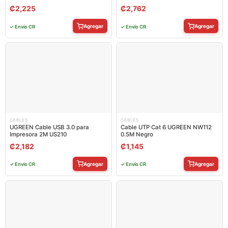
₡
2,225
₡
2,762
Agregar
Agregar
✓ Envío CR
✓ Envío CR
CABLES
CABLES
UGREEN Cable USB 3.0 para
Cable UTP Cat 6 UGREEN NW112
Impresora 2M US210
0.5M Negro
₡
2,182
₡
1,145
Agregar
Agregar
✓ Envío CR
✓ Envío CR