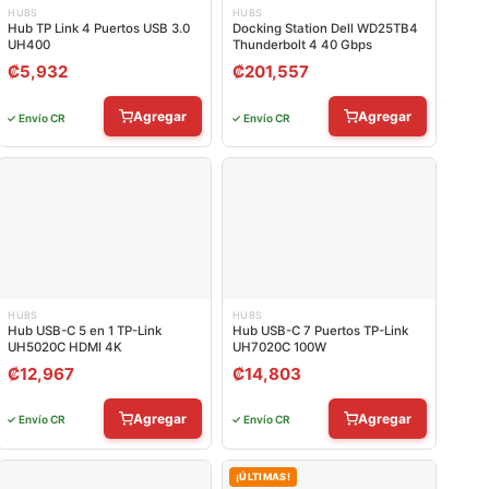
HUBS
HUBS
Hub TP Link 4 Puertos USB 3.0
Docking Station Dell WD25TB4
UH400
Thunderbolt 4 40 Gbps
₡
5,932
₡
201,557
Agregar
Agregar
✓ Envío CR
✓ Envío CR
HUBS
HUBS
Hub USB-C 5 en 1 TP-Link
Hub USB-C 7 Puertos TP-Link
UH5020C HDMI 4K
UH7020C 100W
₡
12,967
₡
14,803
Agregar
Agregar
✓ Envío CR
✓ Envío CR
¡ÚLTIMAS!