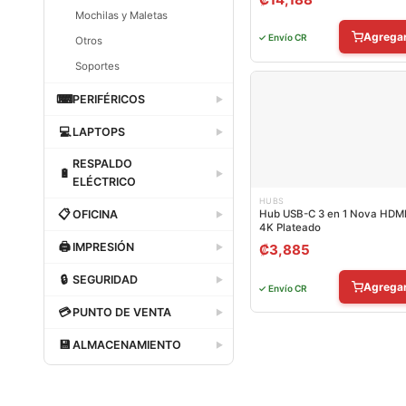
Mochilas y Maletas
Agrega
✓ Envío CR
Otros
Soportes
Dataland
⌨
PERIFÉRICOS
▶
Dataland
💻
LAPTOPS
▶
Dataland
RESPALDO
🔋
▶
ELÉCTRICO
HUBS
Dataland
📋
OFICINA
Hub USB-C 3 en 1 Nova HDM
▶
4K Plateado
Dataland
🖨
IMPRESIÓN
₡
3,885
▶
Dataland
🔒
SEGURIDAD
▶
Agrega
✓ Envío CR
Dataland
💳
PUNTO DE VENTA
▶
Dataland
💾
ALMACENAMIENTO
▶
Dataland