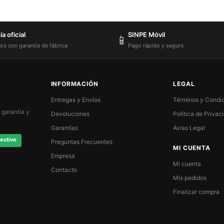
a oficial
SINPE Móvil
📱
os con garantía de fábrica
Pago rápido y seguro
INFORMACIÓN
LEGAL
Entregas y Envíos
Términos y Condi
 garantía y
Devoluciones
Política de Privac
Garantías
Aviso Legal
ectivo
Preguntas Frecuentes
MI CUENTA
Empresa
Mi cuenta
Contacto
Mis pedidos
Finalizar compra