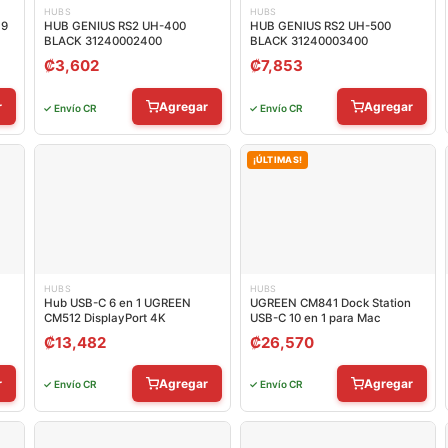
HUBS
HUBS
 9
HUB GENIUS RS2 UH-400
HUB GENIUS RS2 UH-500
BLACK 31240002400
BLACK 31240003400
₡
3,602
₡
7,853
r
Agregar
Agregar
✓ Envío CR
✓ Envío CR
¡ÚLTIMAS!
HUBS
HUBS
Hub USB-C 6 en 1 UGREEN
UGREEN CM841 Dock Station
CM512 DisplayPort 4K
USB-C 10 en 1 para Mac
₡
13,482
₡
26,570
r
Agregar
Agregar
✓ Envío CR
✓ Envío CR