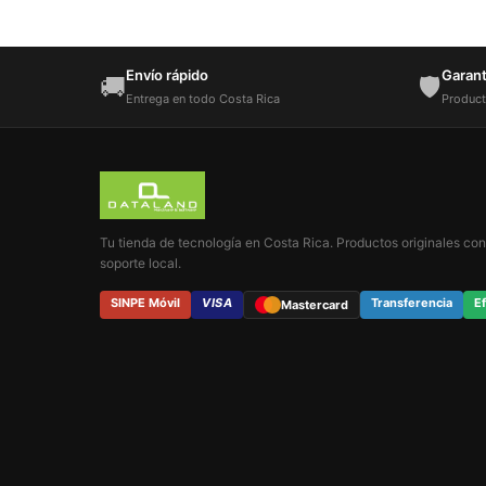
Envío rápido
Garantí
🚚
🛡️
Entrega en todo Costa Rica
Product
Tu tienda de tecnología en Costa Rica. Productos originales con
soporte local.
SINPE Móvil
VISA
Transferencia
Ef
Mastercard