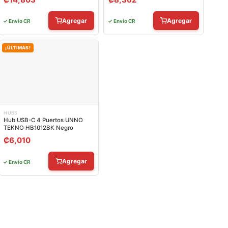
Agregar
Agregar
✓ Envío CR
✓ Envío CR
¡ÚLTIMAS!
HUBS
Hub USB-C 4 Puertos UNNO
TEKNO HB1012BK Negro
₡
6,010
Agregar
✓ Envío CR