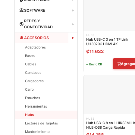
Dataland
📀
SOFTWARE
▶
Dataland
REDES Y
🌎
▶
CONECTIVIDAD
Dataland
HUBS
🔔
ACCESORIOS
▶
Hub USB-C 3 en 1 TP Link
UH3020C HDMI 4K
Adaptadores
₡
11,632
Bases
Agrega
Cables
✓ Envío CR
Candados
Cargadores
Carro
Estuches
Herramientas
Hubs
HUBS
Hub USB-C 8 en 1 HIKSEMI H
Lectores de Tarjetas
HUB-DS8 Carga Rápida
Mantenimiento
₡
14,188