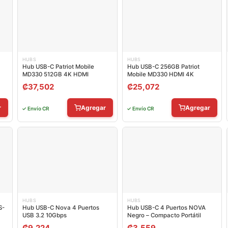
HUBS
HUBS
Hub USB-C Patriot Mobile
Hub USB-C 256GB Patriot
MD330 512GB 4K HDMI
Mobile MD330 HDMI 4K
₡
37,502
₡
25,072
r
Agregar
Agregar
✓ Envío CR
✓ Envío CR
HUBS
HUBS
S-
Hub USB-C Nova 4 Puertos
Hub USB-C 4 Puertos NOVA
USB 3.2 10Gbps
Negro – Compacto Portátil
₡
9,224
₡
3,559