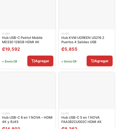
HUBS
HUBS
Hub USB-C Patriot Mobile
Hub KVM UGREEN US216 2
MD330 128GB HDMI 4K
Puertos 4 Salidas USB
₡
19,592
₡
5,855
Agregar
Agregar
✓ Envío CR
✓ Envío CR
HUBS
HUBS
Hub USB-C 8 en 1 NOVA – HDMI
Hub USB-C 5 en 1 NOVA
4K y RJ45
FAA382CU002C HDMI 4K
₡
14,803
₡
8,362