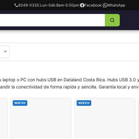
8349-0325
|
Lun–Sáb 8am–5:30pm
|
Facebook
|
WhatsApp
tu laptop o PC con hubs USB en Dataland Costa Rica. Hubs USB 3.0 y t
dir la conectividad de forma rapida y sencilla. Garantia local y env
NUEVO
NUEVO