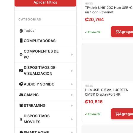
Aplicar filtros
HUBS
TP-Link UH9120C Hub USB-C
en 1 con Ethernet
₡
20,764
CATEGORÍAS
🏠
Todos
Agrega
✓ Envío CR
🖥
COMPUTADORAS
Dataland
COMPONENTES DE
⚙
▶
PC
Dataland
DISPOSITIVOS DE
🖼
▶
VISUALIZACION
Dataland
🎧
AUDIO Y SONIDO
▶
HUBS
Hub USB-C 5 en 1 UGREEN
Dataland
CM511 DisplayPort 4K
🎮
GAMING
▶
₡
10,516
Dataland
📽
STREAMING
▶
Dataland
Agrega
✓ Envío CR
DISPOSITIVOS
📱
▶
MOVILES
Dataland
🏠
SMART HOME
▶