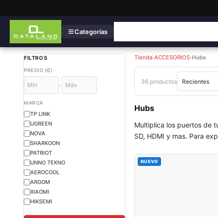
Categorías
Tienda
›
ACCESORIOS
›
Hubs
FILTROS
PRECIO (₡)
36 productos
–
MARCA
Hubs
TP LINK
UGREEN
Multiplica los puertos de 
NOVA
SD, HDMI y mas. Para expan
SHARKOON
PATRIOT
NUEVO
UNNO TEKNO
AEROCOOL
ARGOM
XIAOMI
HIKSEMI