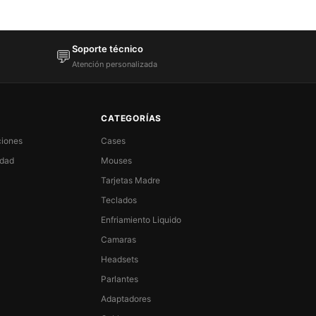
Soporte técnico
💬
Atención personalizada
CATEGORÍAS
ciones
Cases
idad
Mouses
Tarjetas Madre
Teclados
Enfriamiento Liquido
Camaras
Headsets
Parlantes
Adaptadores