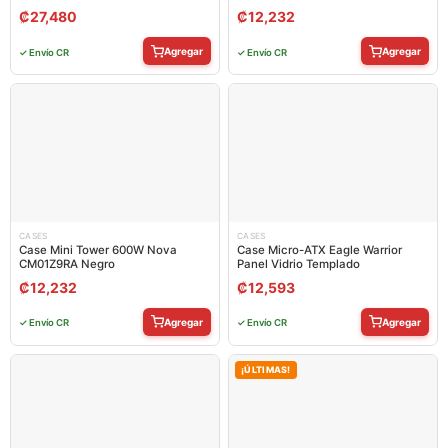
₡
27,480
₡
12,232
Agregar
Agregar
✓ Envío CR
✓ Envío CR
CASES
CASES
Case Mini Tower 600W Nova
Case Micro-ATX Eagle Warrior
CM01Z9RA Negro
Panel Vidrio Templado
₡
12,232
₡
12,593
Agregar
Agregar
✓ Envío CR
✓ Envío CR
¡ÚLTIMAS!