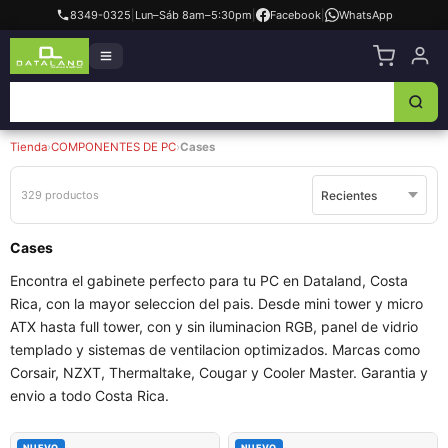
8349-0325
|
Lun–Sáb 8am–5:30pm
|
Facebook
|
WhatsApp
Tienda
›
COMPONENTES DE PC
›
Cases
329 productos
Cases
Encontra el gabinete perfecto para tu PC en Dataland, Costa
Rica, con la mayor seleccion del pais. Desde mini tower y micro
ATX hasta full tower, con y sin iluminacion RGB, panel de vidrio
templado y sistemas de ventilacion optimizados. Marcas como
Corsair, NZXT, Thermaltake, Cougar y Cooler Master. Garantia y
envio a todo Costa Rica.
NUEVO
NUEVO