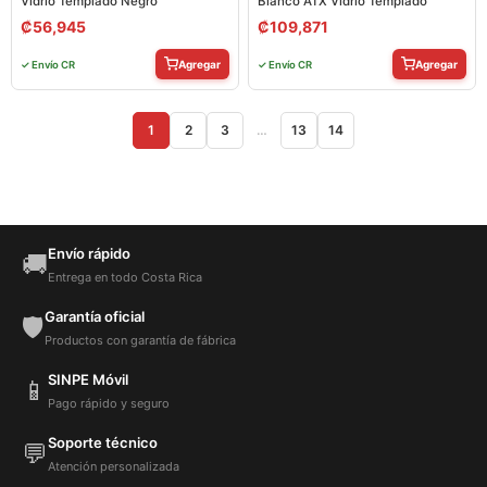
Vidrio Templado Negro
Blanco ATX Vidrio Templado
₡
56,945
₡
109,871
Agregar
Agregar
✓ Envío CR
✓ Envío CR
1
2
3
…
13
14
Envío rápido
🚚
Entrega en todo Costa Rica
Garantía oficial
🛡️
Productos con garantía de fábrica
SINPE Móvil
📱
Pago rápido y seguro
Soporte técnico
💬
Atención personalizada