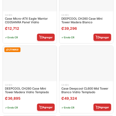
CASES
CASES
Case Micro-ATX Eagle Warrior
DEEPCOOL CH260 Case Mini
CG05ANRA Panel Vidrio
Tower Madera Blanco
₡
12,712
₡
39,296
Agregar
Agregar
✓ Envío CR
✓ Envío CR
¡ÚLTIMAS!
CASES
CASES
DEEPCOOL CH260 Case Mini
Case Deepcool CL600 Mid Tower
Tower Madera Vidrio Templado
Blanco Vidrio Templado
₡
36,895
₡
49,324
Agregar
Agregar
✓ Envío CR
✓ Envío CR