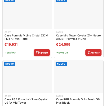
CASES
CASES
Case Formula V Line Cristal Z1CM
Case Mid Tower Crystal Z1+ Negro
Plus AR Mini Torre
ARGB – Formula V Line
₡
19,931
₡
24,599
Agregar
Agregar
✓ Envío CR
✓ Envío CR
NUEVO
NUEVO
CASES
CASES
Case RGB Formula V Line Crystal
Case RGB Formula V Air Mesh G6
U9 PA Mid Tower
Plus Black