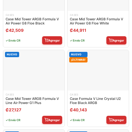
CASES
CASES
Case Mid Tower ARGB Formula V
Case Mid Tower ARGB Formula V
Air Power G8 Floe Black
Air Power G8 Floe White
₡
42,509
₡
44,911
Agregar
Agregar
✓ Envío CR
✓ Envío CR
NUEVO
NUEVO
¡ÚLTIMAS!
CASES
CASES
Case Mid Tower ARGB Formula V
Case Formula V Line Crystal U2
Line Air Power G1 Plus
Floe Black ARGB
₡
27,127
₡
40,143
Agregar
Agregar
✓ Envío CR
✓ Envío CR