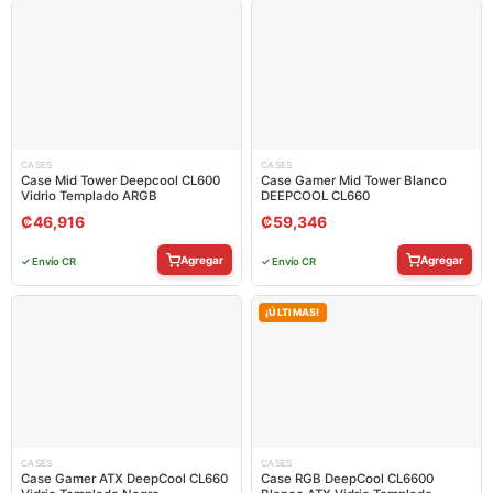
CASES
CASES
Case Mid Tower Deepcool CL600
Case Gamer Mid Tower Blanco
Vidrio Templado ARGB
DEEPCOOL CL660
₡
46,916
₡
59,346
Agregar
Agregar
✓ Envío CR
✓ Envío CR
¡ÚLTIMAS!
CASES
CASES
Case Gamer ATX DeepCool CL660
Case RGB DeepCool CL6600