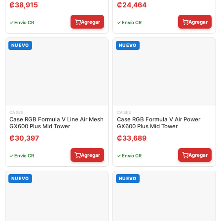
₡
38,915
₡
24,464
Agregar
Agregar
✓ Envío CR
✓ Envío CR
NUEVO
NUEVO
CASES
CASES
Case RGB Formula V Line Air Mesh
Case RGB Formula V Air Power
GX600 Plus Mid Tower
GX600 Plus Mid Tower
₡
30,397
₡
33,689
Agregar
Agregar
✓ Envío CR
✓ Envío CR
NUEVO
NUEVO