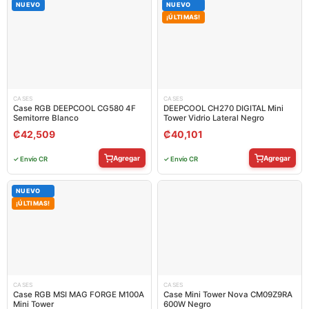
NUEVO
NUEVO
¡ÚLTIMAS!
CASES
CASES
Case RGB DEEPCOOL CG580 4F
DEEPCOOL CH270 DIGITAL Mini
Semitorre Blanco
Tower Vidrio Lateral Negro
₡
42,509
₡
40,101
Agregar
Agregar
✓ Envío CR
✓ Envío CR
NUEVO
¡ÚLTIMAS!
CASES
CASES
Case RGB MSI MAG FORGE M100A
Case Mini Tower Nova CM09Z9RA
Mini Tower
600W Negro