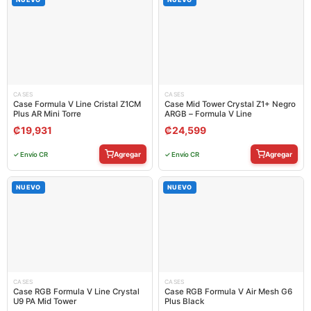
CASES
CASES
Case Formula V Line Cristal Z1CM
Case Mid Tower Crystal Z1+ Negro
Plus AR Mini Torre
ARGB – Formula V Line
₡
19,931
₡
24,599
Agregar
Agregar
✓ Envío CR
✓ Envío CR
NUEVO
NUEVO
CASES
CASES
Case RGB Formula V Line Crystal
Case RGB Formula V Air Mesh G6
U9 PA Mid Tower
Plus Black