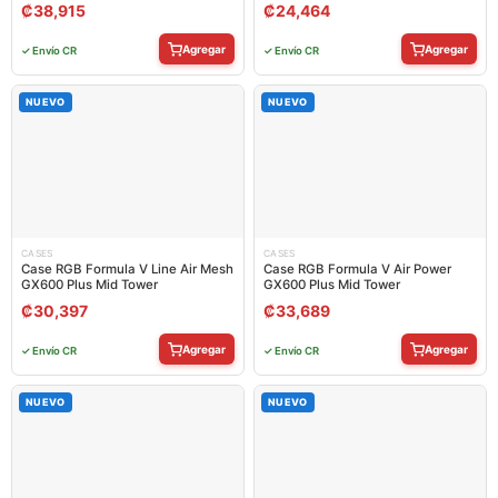
₡
38,915
₡
24,464
Agregar
Agregar
✓ Envío CR
✓ Envío CR
NUEVO
NUEVO
CASES
CASES
Case RGB Formula V Line Air Mesh
Case RGB Formula V Air Power
GX600 Plus Mid Tower
GX600 Plus Mid Tower
₡
30,397
₡
33,689
Agregar
Agregar
✓ Envío CR
✓ Envío CR
NUEVO
NUEVO