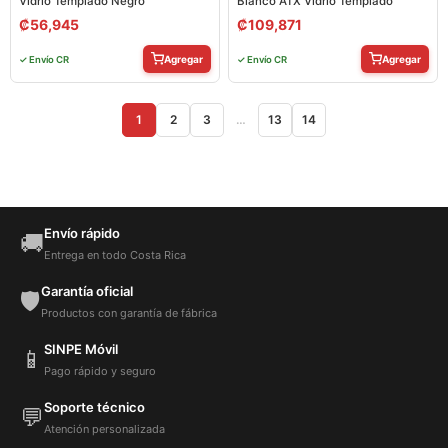
Vidrio Templado Negro
Blanco ATX Vidrio Templado
₡
56,945
₡
109,871
Agregar
Agregar
✓ Envío CR
✓ Envío CR
1
2
3
…
13
14
Envío rápido
🚚
Entrega en todo Costa Rica
Garantía oficial
🛡️
Productos con garantía de fábrica
SINPE Móvil
📱
Pago rápido y seguro
Soporte técnico
💬
Atención personalizada