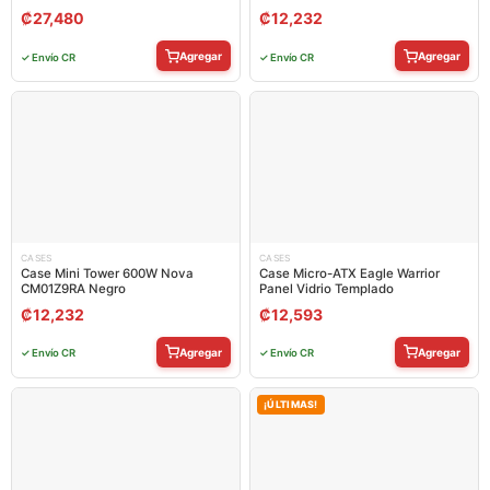
₡
27,480
₡
12,232
Agregar
Agregar
✓ Envío CR
✓ Envío CR
CASES
CASES
Case Mini Tower 600W Nova
Case Micro-ATX Eagle Warrior
CM01Z9RA Negro
Panel Vidrio Templado
₡
12,232
₡
12,593
Agregar
Agregar
✓ Envío CR
✓ Envío CR
¡ÚLTIMAS!