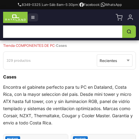
8349-0325
|
Lun–Sáb 8am–5:30pm
|
Facebook
|
WhatsApp
Tienda
›
COMPONENTES DE PC
›
Cases
329 productos
Cases
Encontra el gabinete perfecto para tu PC en Dataland, Costa
Rica, con la mayor seleccion del pais. Desde mini tower y micro
ATX hasta full tower, con y sin iluminacion RGB, panel de vidrio
templado y sistemas de ventilacion optimizados. Marcas como
Corsair, NZXT, Thermaltake, Cougar y Cooler Master. Garantia y
envio a todo Costa Rica.
NUEVO
NUEVO