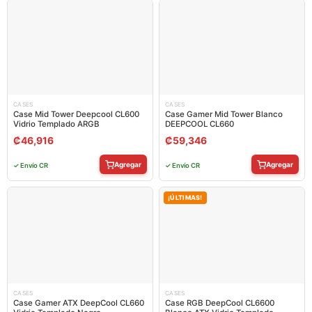
CASES
CASES
Case Mid Tower Deepcool CL600
Case Gamer Mid Tower Blanco
Vidrio Templado ARGB
DEEPCOOL CL660
₡
46,916
₡
59,346
Agregar
Agregar
✓ Envío CR
✓ Envío CR
¡ÚLTIMAS!
CASES
CASES
Case Gamer ATX DeepCool CL660
Case RGB DeepCool CL6600