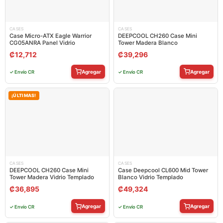
CASES
CASES
Case Micro-ATX Eagle Warrior
DEEPCOOL CH260 Case Mini
CG05ANRA Panel Vidrio
Tower Madera Blanco
₡
12,712
₡
39,296
Agregar
Agregar
✓ Envío CR
✓ Envío CR
¡ÚLTIMAS!
CASES
CASES
DEEPCOOL CH260 Case Mini
Case Deepcool CL600 Mid Tower
Tower Madera Vidrio Templado
Blanco Vidrio Templado
₡
36,895
₡
49,324
Agregar
Agregar
✓ Envío CR
✓ Envío CR