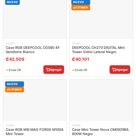
NUEVO
NUEVO
¡ÚLTIMAS!
CASES
CASES
Case RGB DEEPCOOL CG580 4F
DEEPCOOL CH270 DIGITAL Mini
Semitorre Blanco
Tower Vidrio Lateral Negro
₡
42,509
₡
40,101
Agregar
Agregar
✓ Envío CR
✓ Envío CR
NUEVO
¡ÚLTIMAS!
CASES
CASES
Case RGB MSI MAG FORGE M100A
Case Mini Tower Nova CM09Z9RA
Mini Tower
600W Negro