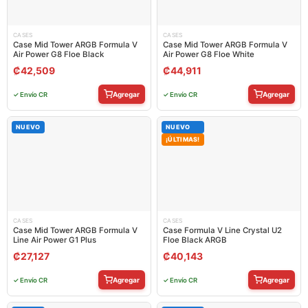
CASES
CASES
Case Mid Tower ARGB Formula V
Case Mid Tower ARGB Formula V
Air Power G8 Floe Black
Air Power G8 Floe White
₡
42,509
₡
44,911
Agregar
Agregar
✓ Envío CR
✓ Envío CR
NUEVO
NUEVO
¡ÚLTIMAS!
CASES
CASES
Case Mid Tower ARGB Formula V
Case Formula V Line Crystal U2
Line Air Power G1 Plus
Floe Black ARGB
₡
27,127
₡
40,143
Agregar
Agregar
✓ Envío CR
✓ Envío CR