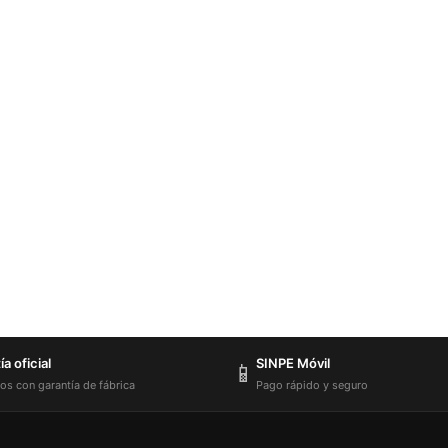
a oficial
SINPE Móvil
📱
os con garantía de fábrica
Pago rápido y seguro