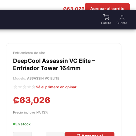
₡
63,026
Agregar al carrito
Carrito
Cuenta
Enfriamiento de Aire
DeepCool Assassin VC Elite –
Enfriador Tower 164mm
Modelo:
ASSASSIN VC ELITE
☆☆☆☆☆
Sé el primero en opinar
₡
63,026
Precio incluye IVA 13%
En stock
🛒 Agregar al