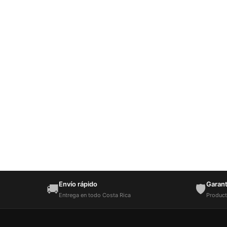
Envío rápido
Garantí
🚚
🛡️
Entrega en todo Costa Rica
Product