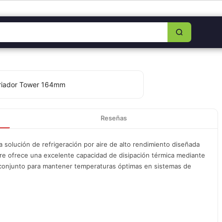
8349-0325
|
Lun–Sáb 8am–5:30pm
|
Facebook
|
WhatsApp
Reseñas
solución de refrigeración por aire de alto rendimiento diseñada
rre ofrece una excelente capacidad de disipación térmica mediante
n conjunto para mantener temperaturas óptimas en sistemas de