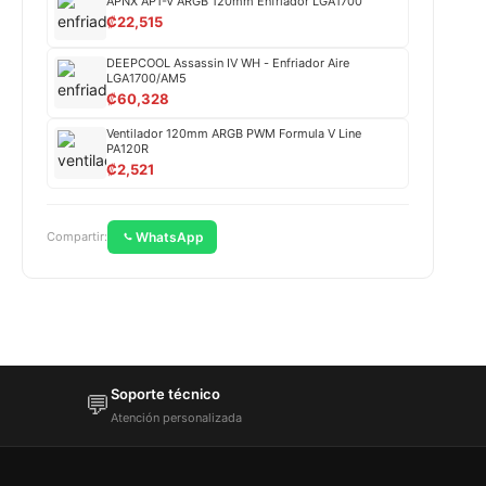
APNX AP1-V ARGB 120mm Enfriador LGA1700
₡
22,515
DEEPCOOL Assassin IV WH - Enfriador Aire
LGA1700/AM5
₡
60,328
Ventilador 120mm ARGB PWM Formula V Line
PA120R
₡
2,521
WhatsApp
Compartir:
Soporte técnico
💬
Atención personalizada