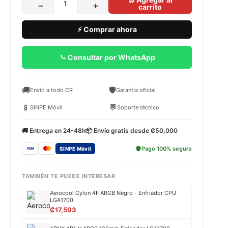
−
+
carrito
⚡ Comprar ahora
Consultar por WhatsApp
🚚
🛡️
Envío a todo CR
Garantía oficial
📱
💬
SINPE Móvil
Soporte técnico
🚚 Entrega en 24-48h
📦 Envío gratis desde ₡50,000
Pago 100% seguro
SINPE Móvil
TAMBIÉN TE PUEDE INTERESAR
Aerocool Cylon 4F ARGB Negro - Enfriador CPU
LGA1700
₡
17,593