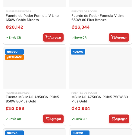
FUENTES DE PODER
FUENTES DE PODER
Fuente de Poder Formula V Line
Fuente de Poder Formula V Line
650W Cable Directo
650W 80 Plus Bronze
₡
20,142
₡
26,344
Agregar
Agregar
✓ Envío CR
✓ Envío CR
NUEVO
NUEVO
¡ÚLTIMAS!
FUENTES DE PODER
FUENTES DE PODER
Fuente MSI MAG A850GN PCIe5
MSI MAG A750GN PCIe5 750W 80
850W 80Plus Gold
Plus Gold
₡
53,089
₡
40,934
Agregar
Agregar
✓ Envío CR
✓ Envío CR
NUEVO
NUEVO