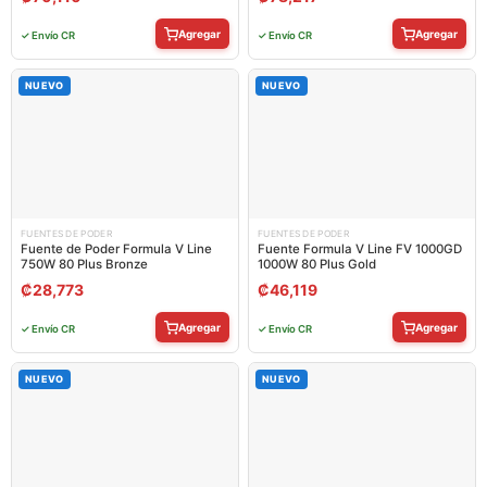
7ZPLX12-HD8
Agregar
Agregar
✓ Envío CR
✓ Envío CR
NUEVO
NUEVO
FUENTES DE PODER
FUENTES DE PODER
Fuente de Poder Formula V Line
Fuente Formula V Line FV 1000GD
750W 80 Plus Bronze
1000W 80 Plus Gold
₡
28,773
₡
46,119
Agregar
Agregar
✓ Envío CR
✓ Envío CR
NUEVO
NUEVO