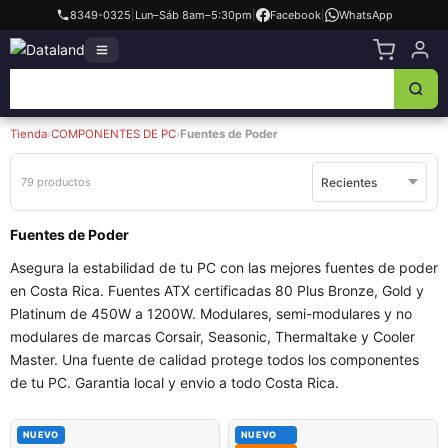
8349-0325
|
Lun–Sáb 8am–5:30pm
|
Facebook
|
WhatsApp
Tienda
›
COMPONENTES DE PC
›
Fuentes de Poder
79 productos
Fuentes de Poder
Asegura la estabilidad de tu PC con las mejores fuentes de poder
en Costa Rica. Fuentes ATX certificadas 80 Plus Bronze, Gold y
Platinum de 450W a 1200W. Modulares, semi-modulares y no
modulares de marcas Corsair, Seasonic, Thermaltake y Cooler
Master. Una fuente de calidad protege todos los componentes
de tu PC. Garantia local y envio a todo Costa Rica.
NUEVO
NUEVO