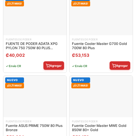
¡ÚLTIMAS!
¡ÚLTIMAS!
FUENTES DE PODER
FUENTES DE PODER
FUENTE DE PODER ADATA XPG
Fuente Cooler Master G700 Gold
PYLON 750 750W 80 PLUS
700W 80 Plus
BRONZE NO MODULAR ATX
₡
40,002
₡
53,153
PYLON750B-BKCUS
Agregar
Agregar
✓ Envío CR
✓ Envío CR
NUEVO
NUEVO
¡ÚLTIMAS!
¡ÚLTIMAS!
FUENTES DE PODER
FUENTES DE PODER
Fuente ASUS PRIME 750W 80 Plus
Fuente Cooler Master MWE Gold
Bronze
850W 80+ Gold