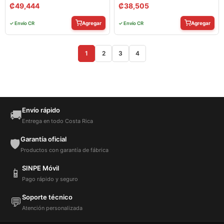
₡
49,444
₡
38,505
Agregar
Agregar
✓ Envío CR
✓ Envío CR
1
2
3
4
Envío rápido
🚚
Entrega en todo Costa Rica
Garantía oficial
🛡️
Productos con garantía de fábrica
SINPE Móvil
📱
Pago rápido y seguro
Soporte técnico
💬
Atención personalizada