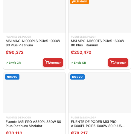
¡ÚLTIMAS!
FUENTES DE PODER
FUENTES DE PODER
MSI MAG A1000PLS PCIe5 1000W
MSI MPG AI1600TS PCIe5 1600W
80 Plus Platinum
80 Plus Titanium
₡
90,372
₡
252,470
Agregar
Agregar
✓ Envío CR
✓ Envío CR
NUEVO
NUEVO
FUENTES DE PODER
FUENTES DE PODER
Fuente MSI PRO A850PL 850W 80
FUENTE DE PODER MSI PRO
Plus Platinum Modular
A1000PL PCIE5 1000W 80 PLUS
PLATINUM MODULAR ATX 306-
₡
70,110
₡
78,217