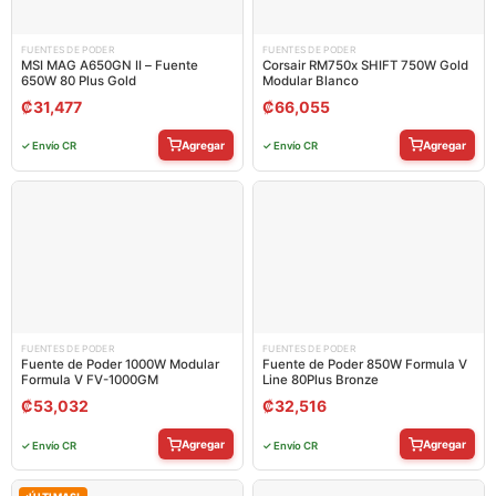
FUENTES DE PODER
FUENTES DE PODER
MSI MAG A650GN II – Fuente
Corsair RM750x SHIFT 750W Gold
650W 80 Plus Gold
Modular Blanco
₡
31,477
₡
66,055
Agregar
Agregar
✓ Envío CR
✓ Envío CR
FUENTES DE PODER
FUENTES DE PODER
Fuente de Poder 1000W Modular
Fuente de Poder 850W Formula V
Formula V FV-1000GM
Line 80Plus Bronze
₡
53,032
₡
32,516
Agregar
Agregar
✓ Envío CR
✓ Envío CR