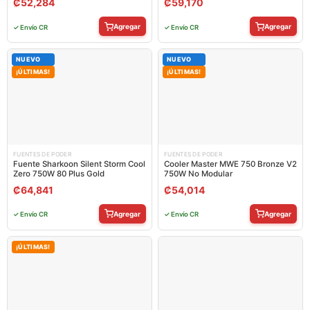
₡
52,284
₡
59,170
Agregar
Agregar
✓ Envío CR
✓ Envío CR
NUEVO
NUEVO
¡ÚLTIMAS!
¡ÚLTIMAS!
FUENTES DE PODER
FUENTES DE PODER
Fuente Sharkoon Silent Storm Cool
Cooler Master MWE 750 Bronze V2
Zero 750W 80 Plus Gold
750W No Modular
₡
64,841
₡
54,014
Agregar
Agregar
✓ Envío CR
✓ Envío CR
¡ÚLTIMAS!