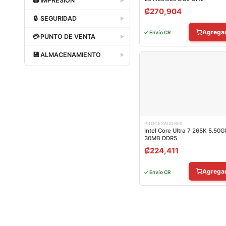
🖨
IMPRESIÓN
▶
₡
270,904
Dataland
🔒
SEGURIDAD
▶
Agrega
Dataland
✓ Envío CR
💳
PUNTO DE VENTA
▶
Dataland
💾
ALMACENAMIENTO
▶
Dataland
PROCESADORES
Intel Core Ultra 7 265K 5.50
30MB DDR5
₡
224,411
Agrega
✓ Envío CR