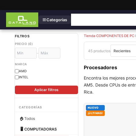
Categorías
Tienda
›
COMPONENTES DE PC
›
FILTROS
PRECIO (₡)
45 productos
–
MARCA
Procesadores
AMD
INTEL
Encontra los mejores pro
AM5. Desde CPUs de entrad
Aplicar filtros
Rica.
CATEGORÍAS
NUEVO
¡ÚLTIMAS!
🏠
Todos
🖥
COMPUTADORAS