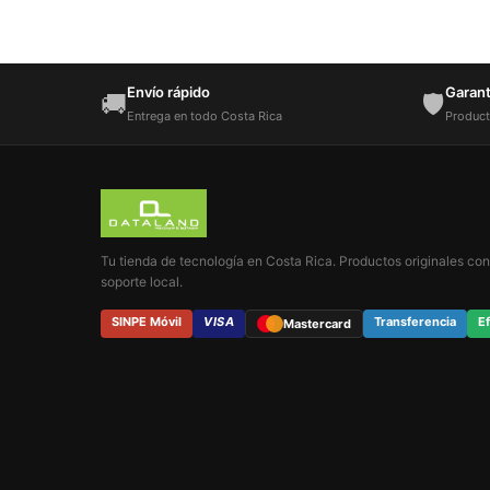
Envío rápido
Garantí
🚚
🛡️
Entrega en todo Costa Rica
Product
Tu tienda de tecnología en Costa Rica. Productos originales con
soporte local.
SINPE Móvil
VISA
Transferencia
Ef
Mastercard