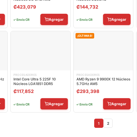
₡
423,079
₡
144,732
r
Agregar
Agregar
✓ Envío CR
✓ Envío CR
¡ÚLTIMAS!
PROCESADORES
PROCESADORES
GHz
Intel Core Ultra 5 225F 10
AMD Ryzen 9 9900X 12 Núcleos
Núcleos LGA1851 DDR5
5.7GHz AM5
₡
117,852
₡
293,398
r
Agregar
Agregar
✓ Envío CR
✓ Envío CR
1
2