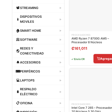
Dataland
📽
STREAMING
▶
Dataland
DISPOSITIVOS
📱
▶
MOVILES
Dataland
🏠
SMART HOME
▶
PROCESADORES
Dataland
AMD Ryzen 7 8700G AM5 –
📀
SOFTWARE
▶
Procesador 8 Núcleos
Dataland
₡
161,011
REDES Y
🌎
▶
CONECTIVIDAD
Agrega
✓ Envío CR
Dataland
🔔
ACCESORIOS
▶
Dataland
⌨
PERIFÉRICOS
▶
Dataland
💻
LAPTOPS
▶
Dataland
RESPALDO
🔋
▶
ELÉCTRICO
Dataland
📋
OFICINA
▶
PROCESADORES
Intel Core 7 265 – Procesador
Dataland
20 Núcleos 5.30 GHz