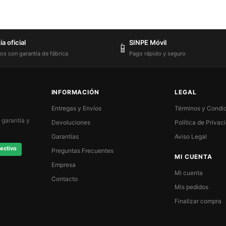
a oficial
SINPE Móvil
📱
os con garantía de fábrica
Pago rápido y seguro
INFORMACIÓN
LEGAL
Entregas y Envíos
Términos y Condi
 garantía y
Devoluciones
Política de Privac
Garantías
Aviso Legal
ectivo
Preguntas Frecuentes
MI CUENTA
Empresa
Mi cuenta
Contacto
Mis pedidos
Finalizar compra