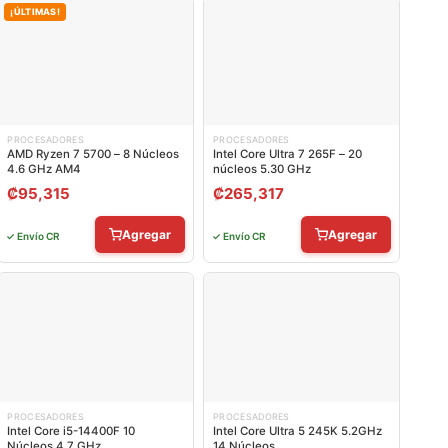
¡ÚLTIMAS!
PROCESADORES
PROCESADORES
AMD Ryzen 7 5700 – 8 Núcleos
Intel Core Ultra 7 265F – 20
4.6 GHz AM4
núcleos 5.30 GHz
₡
95,315
₡
265,317
Agregar
Agregar
✓ Envío CR
✓ Envío CR
PROCESADORES
PROCESADORES
Intel Core i5-14400F 10
Intel Core Ultra 5 245K 5.2GHz
Núcleos 4.7 GHz
14 Núcleos