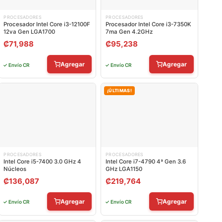
PROCESADORES
PROCESADORES
Procesador Intel Core i3-12100F
Procesador Intel Core i3-7350K
12va Gen LGA1700
7ma Gen 4.2GHz
₡
71,988
₡
95,238
Agregar
Agregar
✓ Envío CR
✓ Envío CR
¡ÚLTIMAS!
PROCESADORES
PROCESADORES
Intel Core i5-7400 3.0 GHz 4
Intel Core i7-4790 4ª Gen 3.6
Núcleos
GHz LGA1150
₡
136,087
₡
219,764
Agregar
Agregar
✓ Envío CR
✓ Envío CR