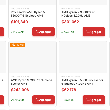
PROCESADORES
PROCESADORES
Procesador AMD Ryzen 5
AMD Ryzen 7 9800X3D 8
5600GT 6 Núcleos AM4
Núcleos 5.2GHz AM5
₡
101,340
₡
331,662
r
Agregar
Agregar
✓ Envío CR
✓ Envío CR
¡ÚLTIMAS!
PROCESADORES
PROCESADORES
00X
AMD Ryzen 9 7900 12 Núcleos
AMD Ryzen 5 5500 Procesador
Socket AM5
6 Núcleos 4.2GHz AM4
₡
242,908
₡
62,178
r
Agregar
Agregar
✓ Envío CR
✓ Envío CR