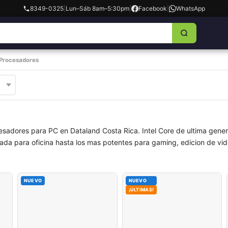
8349-0325
|
Lun–Sáb 8am–5:30pm
|
Facebook
|
WhatsApp
Procesadores
cesadores para PC en Dataland Costa Rica. Intel Core de ultima ge
a para oficina hasta los mas potentes para gaming, edicion de vide
NUEVO
NUEVO
¡ÚLTIMAS!