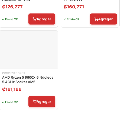
₡
126,277
₡
160,771
Agregar
Agregar
✓ Envío CR
✓ Envío CR
PROCESADORES
AMD Ryzen 5 9600X 6 Núcleos
5.4GHz Socket AM5
₡
161,166
Agregar
✓ Envío CR