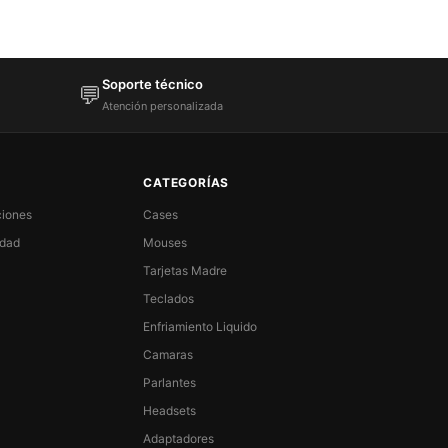
Soporte técnico
💬
Atención personalizada
CATEGORÍAS
ciones
Cases
idad
Mouses
Tarjetas Madre
Teclados
Enfriamiento Liquido
Camaras
Parlantes
Headsets
Adaptadores