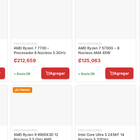
PROCESADORES
PROCESADORES
AMD Ryzen 7 7700 –
AMD Ryzen 7 5700G – 8
Procesador 8 Núcleos 5.3GHz
Núcleos AM4 65W
₡
212,659
₡
125,063
r
Agregar
Agregar
✓ Envío CR
✓ Envío CR
¡ÚLTIMAS!
PROCESADORES
PROCESADORES
AMD Ryzen 9 9900X3D 12
Intel Core Ultra 5 245KF 14
Núcleos 5.5 GHz AM5
Núcleos 5.20GHz