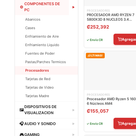
Dataland
COMPONENTES DE
⚙
▶
PC
PROCESADORES
PROCESADOR AMD RYZEN 7
Abanicos
5800X3D 8 NUCLEOS 3.4
GHZ/4.5 GHZ AM4 100-
₡
252,392
Cases
100000651POF
Enfriamiento de Aire
Agrega
✓ Envío CR
Enfriamiento Liquido
Fuentes de Poder
¡ÚLTIMAS!
Pastas/Parches Termicos
Procesadores
Tarjetas de Red
Tarjetas de Video
PROCESADORES
Tarjetas Madre
Procesador AMD Ryzen 5 16
6 Núcleos AM4
Dataland
DISPOSITIVOS DE
🖼
₡
155,057
▶
VISUALIZACION
Dataland
Agrega
🎧
AUDIO Y SONIDO
✓ Envío CR
▶
Dataland
🎮
GAMING
▶