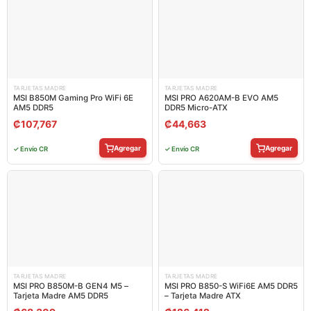
TARJETAS MADRE
TARJETAS MADRE
MSI B850M Gaming Pro WiFi 6E
MSI PRO A620AM-B EVO AM5
AM5 DDR5
DDR5 Micro-ATX
₡
107,767
₡
44,663
Agregar
Agregar
✓ Envío CR
✓ Envío CR
TARJETAS MADRE
TARJETAS MADRE
MSI PRO B850M-B GEN4 M5 –
MSI PRO B850-S WiFi6E AM5 DDR5
Tarjeta Madre AM5 DDR5
– Tarjeta Madre ATX