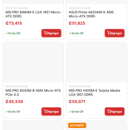
TARJETAS MADRE
TARJETAS MADRE
MSI PRO B860M-E LGA 1851 Micro-
ASUS Prime A620AM-K AM5
ATX DDR5
Micro-ATX DDR5
₡
73,415
₡
51,825
Agregar
Agregar
✓ Envío CR
✓ Envío CR
TARJETAS MADRE
TARJETAS MADRE
MSI PRO B550M-B AM4 Micro-ATX
MSI PRO H810M-E Tarjeta Madre
PCIe 4.0
LGA 1851 DDR5
₡
45,539
₡
59,671
Agregar
Agregar
✓ Envío CR
✓ Envío CR
¡ÚLTIMAS!