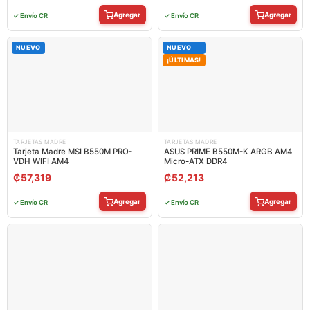
Agregar
Agregar
✓ Envío CR
✓ Envío CR
NUEVO
NUEVO
¡ÚLTIMAS!
TARJETAS MADRE
TARJETAS MADRE
Tarjeta Madre MSI B550M PRO-
ASUS PRIME B550M-K ARGB AM4
VDH WIFI AM4
Micro-ATX DDR4
₡
57,319
₡
52,213
Agregar
Agregar
✓ Envío CR
✓ Envío CR