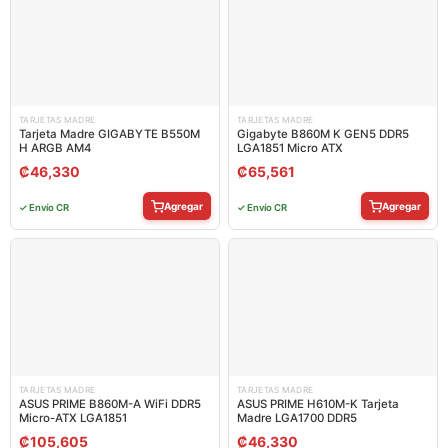
TARJETAS MADRE
TARJETAS MADRE
Tarjeta Madre GIGABYTE B550M
Gigabyte B860M K GEN5 DDR5
H ARGB AM4
LGA1851 Micro ATX
₡
46,330
₡
65,561
Agregar
Agregar
✓ Envío CR
✓ Envío CR
TARJETAS MADRE
TARJETAS MADRE
ASUS PRIME B860M-A WiFi DDR5
ASUS PRIME H610M-K Tarjeta
Micro-ATX LGA1851
Madre LGA1700 DDR5
₡
105,605
₡
46,330