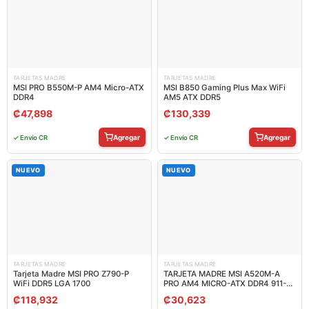
TARJETAS MADRE
TARJETAS MADRE
MSI PRO B550M-P AM4 Micro-ATX
MSI B850 Gaming Plus Max WiFi
DDR4
AM5 ATX DDR5
₡
47,898
₡
130,339
Agregar
Agregar
✓ Envío CR
✓ Envío CR
NUEVO
NUEVO
TARJETAS MADRE
TARJETAS MADRE
Tarjeta Madre MSI PRO Z790-P
TARJETA MADRE MSI A520M-A
WiFi DDR5 LGA 1700
PRO AM4 MICRO-ATX DDR4 911-
7C96-034
₡
118,932
₡
30,623