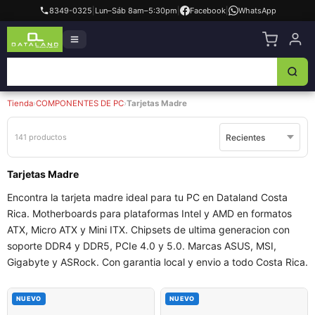
8349-0325
|
Lun–Sáb 8am–5:30pm
|
Facebook
|
WhatsApp
Tienda
›
COMPONENTES DE PC
›
Tarjetas Madre
141 productos
Tarjetas Madre
Encontra la tarjeta madre ideal para tu PC en Dataland Costa
Rica. Motherboards para plataformas Intel y AMD en formatos
ATX, Micro ATX y Mini ITX. Chipsets de ultima generacion con
soporte DDR4 y DDR5, PCIe 4.0 y 5.0. Marcas ASUS, MSI,
Gigabyte y ASRock. Con garantia local y envio a todo Costa Rica.
NUEVO
NUEVO