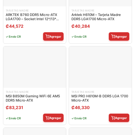
TARJETAS MADRE
TARJETAS MADRE
ARKTEK B760 DDR5 Micro-ATX
Arktek H610M – Tarjeta Madre
LGA1700 – Socket Intel 12ª/13ª
DDR5 LGA1700 Micro-ATX
Gen
₡
44,572
₡
40,284
Agregar
Agregar
✓ Envío CR
✓ Envío CR
TARJETAS MADRE
TARJETAS MADRE
MSI B850M Gaming WiFi 6E AM5
MSI PRO H610M-B DDR5 LGA 1700
DDR5 Micro-ATX
Micro-ATX
₡
83,231
₡
46,330
Agregar
Agregar
✓ Envío CR
✓ Envío CR