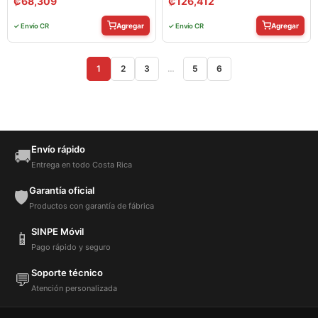
₡
68,309
₡
126,412
Agregar
Agregar
✓ Envío CR
✓ Envío CR
1
2
3
…
5
6
Envío rápido
🚚
Entrega en todo Costa Rica
Garantía oficial
🛡️
Productos con garantía de fábrica
SINPE Móvil
📱
Pago rápido y seguro
Soporte técnico
💬
Atención personalizada