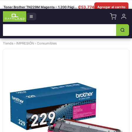
8349-0325
|
Lun–Sáb 8am–5:30pm
|
Facebook
|
WhatsApp
₡
53,774
Toner Brother TN229M Magenta – 1.200 Páginas
Agregar al carrito
Tienda
›
IMPRESIÓN
›
Consumibles