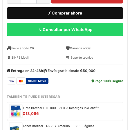
⚡ Comprar ahora
Consultar por WhatsApp
🚚
🛡️
Envío a todo CR
Garantía oficial
📱
💬
SINPE Móvil
Soporte técnico
🚚 Entrega en 24-48h
📦 Envío gratis desde ₡50,000
Pago 100% seguro
SINPE Móvil
TAMBIÉN TE PUEDE INTERESAR
Tinta Brother BTD100CL3PK 3 Recargas InkBenefit
₡
13,066
Toner Brother TN229Y Amarillo - 1.200 Páginas