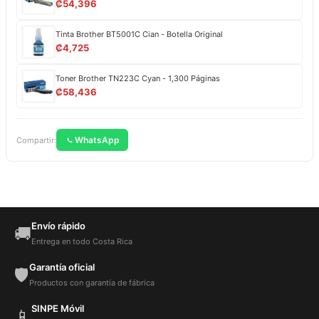
₡
54,396
Tinta Brother BT5001C Cian - Botella Original
₡
4,725
Toner Brother TN223C Cyan - 1,300 Páginas
₡
58,436
WhatsApp
Compartir:
Envío rápido
🚚
Entrega en todo Costa Rica
Garantía oficial
🛡️
Productos con garantía de fábrica
SINPE Móvil
📱