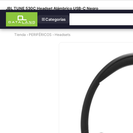
JBL TUNE 530C Headset Alámbrico USB-C Negro
Categorías
Tienda
›
PERIFÉRICOS
›
Headsets