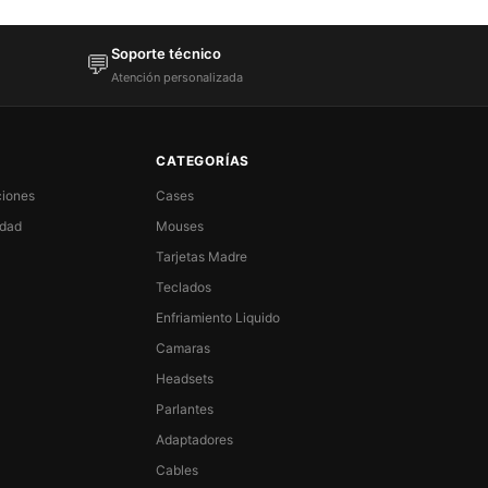
Soporte técnico
💬
Atención personalizada
CATEGORÍAS
ciones
Cases
idad
Mouses
Tarjetas Madre
Teclados
Enfriamiento Liquido
Camaras
Headsets
Parlantes
Adaptadores
Cables