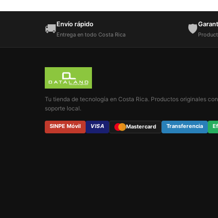
Envío rápido
Garantí
🚚
🛡️
Entrega en todo Costa Rica
Product
Tu tienda de tecnología en Costa Rica. Productos originales con
soporte local.
SINPE Móvil
VISA
Transferencia
Ef
Mastercard