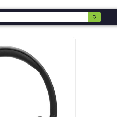
8349-0325
|
Lun–Sáb 8am–5:30pm
|
Facebook
|
WhatsApp