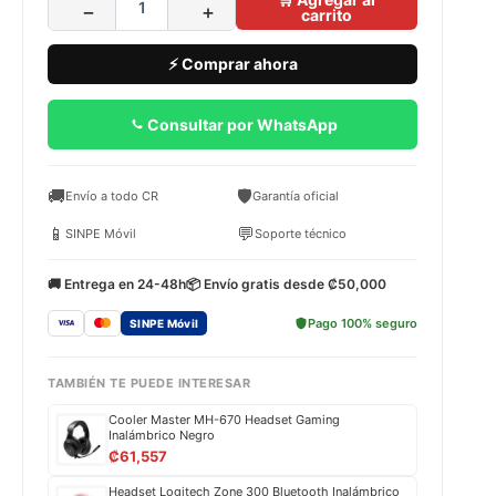
−
+
carrito
⚡ Comprar ahora
Consultar por WhatsApp
🚚
🛡️
Envío a todo CR
Garantía oficial
📱
💬
SINPE Móvil
Soporte técnico
🚚 Entrega en 24-48h
📦 Envío gratis desde ₡50,000
Pago 100% seguro
SINPE Móvil
TAMBIÉN TE PUEDE INTERESAR
Cooler Master MH-670 Headset Gaming
Inalámbrico Negro
₡
61,557
Headset Logitech Zone 300 Bluetooth Inalámbrico