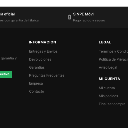
a oficial
SINPE Móvil
📱
os con garantía de fábrica
Pago rápido y seguro
INFORMACIÓN
LEGAL
Entregas y Envíos
Términos y Condi
 garantía y
Devoluciones
Política de Privac
Garantías
Aviso Legal
ectivo
Preguntas Frecuentes
MI CUENTA
Empresa
Mi cuenta
Contacto
Mis pedidos
Finalizar compra