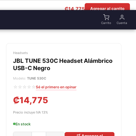
₡
14,775
Agregar al carrito
Carrito
Cuenta
Headsets
JBL TUNE 530C Headset Alámbrico
USB-C Negro
Modelo:
TUNE 530C
☆☆☆☆☆
Sé el primero en opinar
₡
14,775
Precio incluye IVA 13%
En stock
🛒 Agregar al