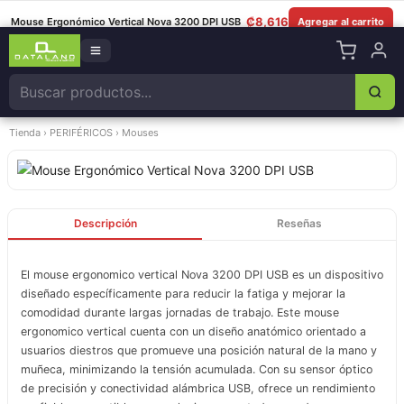
8349-0325
|
Lun–Sáb 8am–5:30pm
|
Facebook
|
WhatsApp
₡
8,616
Mouse Ergonómico Vertical Nova 3200 DPI USB
Agregar al carrito
Tienda
›
PERIFÉRICOS
›
Mouses
Descripción
Reseñas
El mouse ergonomico vertical Nova 3200 DPI USB es un dispositivo
diseñado específicamente para reducir la fatiga y mejorar la
comodidad durante largas jornadas de trabajo. Este mouse
ergonomico vertical cuenta con un diseño anatómico orientado a
usuarios diestros que promueve una posición natural de la mano y
muñeca, minimizando la tensión acumulada. Con su sensor óptico
de precisión y conectividad alámbrica USB, ofrece un rendimiento