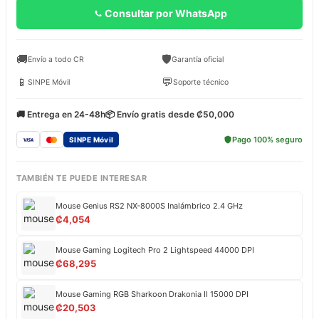
Consultar por WhatsApp
🚚
🛡️
Envío a todo CR
Garantía oficial
📱
💬
SINPE Móvil
Soporte técnico
🚚 Entrega en 24-48h
📦 Envío gratis desde ₡50,000
Pago 100% seguro
SINPE Móvil
TAMBIÉN TE PUEDE INTERESAR
Mouse Genius RS2 NX-8000S Inalámbrico 2.4 GHz
₡
4,054
Mouse Gaming Logitech Pro 2 Lightspeed 44000 DPI
₡
68,295
Mouse Gaming RGB Sharkoon Drakonia II 15000 DPI
₡
20,503