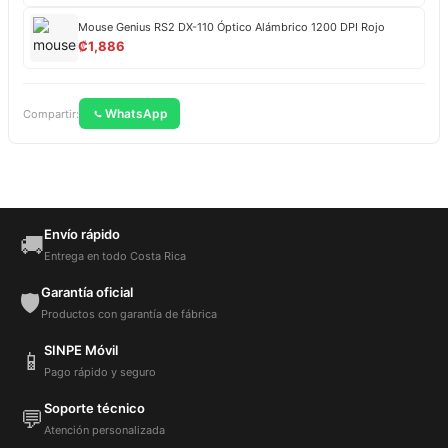
Mouse Genius RS2 DX-110 Óptico Alámbrico 1200 DPI Rojo
₡
1,886
WhatsApp
Compartir:
Envío rápido
🚚
Entrega en todo Costa Rica
Garantía oficial
🛡️
Productos con garantía de fábrica
SINPE Móvil
📱
Pago rápido y seguro
Soporte técnico
💬
Atención personalizada