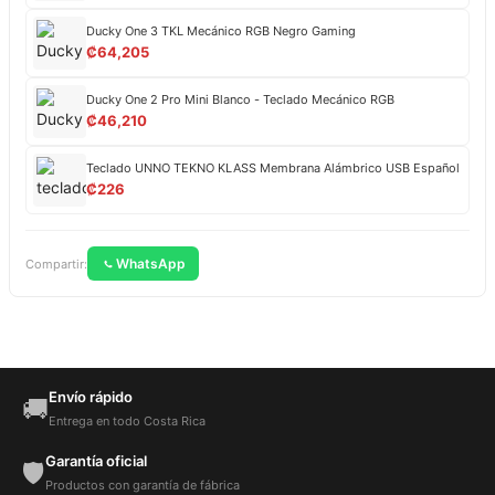
Ducky One 3 TKL Mecánico RGB Negro Gaming
₡
64,205
Ducky One 2 Pro Mini Blanco - Teclado Mecánico RGB
₡
46,210
Teclado UNNO TEKNO KLASS Membrana Alámbrico USB Español
₡
226
WhatsApp
Compartir:
Envío rápido
🚚
Entrega en todo Costa Rica
Garantía oficial
🛡️
Productos con garantía de fábrica