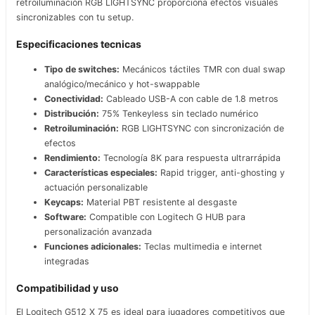
retroiluminación RGB LIGHTSYNC proporciona efectos visuales
sincronizables con tu setup.
Especificaciones tecnicas
Tipo de switches:
Mecánicos táctiles TMR con dual swap
analógico/mecánico y hot-swappable
Conectividad:
Cableado USB-A con cable de 1.8 metros
Distribución:
75% Tenkeyless sin teclado numérico
Retroiluminación:
RGB LIGHTSYNC con sincronización de
efectos
Rendimiento:
Tecnología 8K para respuesta ultrarrápida
Características especiales:
Rapid trigger, anti-ghosting y
actuación personalizable
Keycaps:
Material PBT resistente al desgaste
Software:
Compatible con Logitech G HUB para
personalización avanzada
Funciones adicionales:
Teclas multimedia e internet
integradas
Compatibilidad y uso
El Logitech G512 X 75 es ideal para jugadores competitivos que