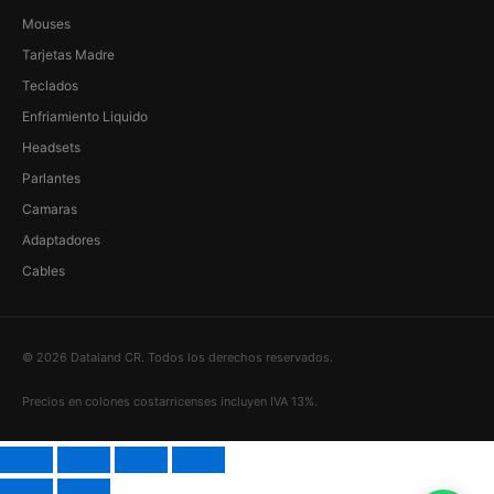
Mouses
Tarjetas Madre
Teclados
Enfriamiento Liquido
Headsets
Parlantes
Camaras
Adaptadores
Cables
© 2026 Dataland CR. Todos los derechos reservados.
Precios en colones costarricenses incluyen IVA 13%.