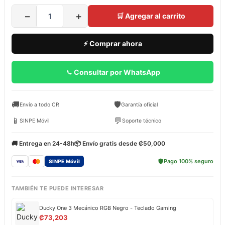
−
+
🛒 Agregar al carrito
⚡ Comprar ahora
Consultar por WhatsApp
🚚
🛡️
Envío a todo CR
Garantía oficial
📱
💬
SINPE Móvil
Soporte técnico
🚚 Entrega en 24-48h
📦 Envío gratis desde ₡50,000
Pago 100% seguro
SINPE Móvil
TAMBIÉN TE PUEDE INTERESAR
Ducky One 3 Mecánico RGB Negro - Teclado Gaming
₡
73,203