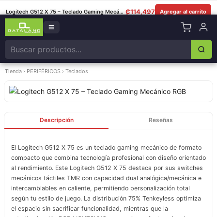
8349-0325
|
Lun–Sáb 8am–5:30pm
|
Facebook
|
WhatsApp
₡
114,497
Logitech G512 X 75 – Teclado Gaming Mecánico RGB
Agregar al carrito
Tienda
›
PERIFÉRICOS
›
Teclados
Descripción
Reseñas
El Logitech G512 X 75 es un teclado gaming mecánico de formato
compacto que combina tecnología profesional con diseño orientado
al rendimiento. Este Logitech G512 X 75 destaca por sus switches
mecánicos táctiles TMR con capacidad dual analógica/mecánica e
intercambiables en caliente, permitiendo personalización total
según tu estilo de juego. La distribución 75% Tenkeyless optimiza
el espacio sin sacrificar funcionalidad, mientras que la