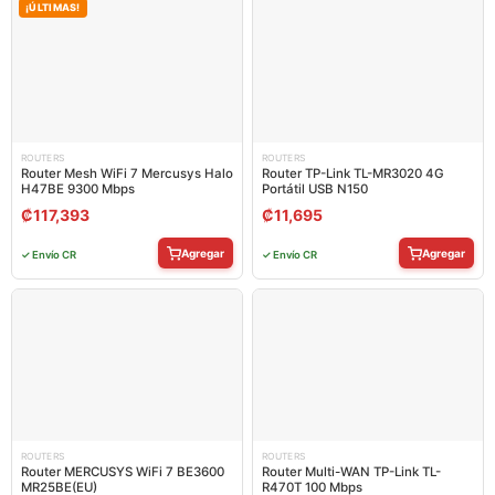
¡ÚLTIMAS!
ROUTERS
ROUTERS
Router Mesh WiFi 7 Mercusys Halo
Router TP-Link TL-MR3020 4G
H47BE 9300 Mbps
Portátil USB N150
₡
117,393
₡
11,695
Agregar
Agregar
✓ Envío CR
✓ Envío CR
ROUTERS
ROUTERS
Router MERCUSYS WiFi 7 BE3600
Router Multi-WAN TP-Link TL-
MR25BE(EU)
R470T 100 Mbps