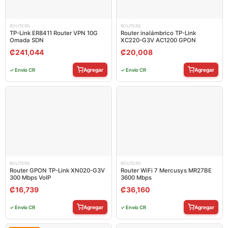
ROUTERS
ROUTERS
TP-Link ER8411 Router VPN 10G
Router inalámbrico TP-Link
Omada SDN
XC220-G3V AC1200 GPON
₡
241,044
₡
20,008
Agregar
Agregar
✓ Envío CR
✓ Envío CR
ROUTERS
ROUTERS
Router GPON TP-Link XN020-G3V
Router WiFi 7 Mercusys MR27BE
300 Mbps VoIP
3600 Mbps
₡
16,739
₡
36,160
Agregar
Agregar
✓ Envío CR
✓ Envío CR