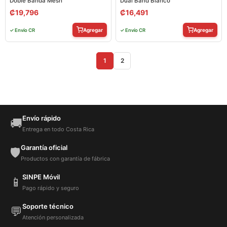
Doble Banda Mesh
Dual Band Blanco
₡
19,796
₡
16,491
Agregar
Agregar
✓ Envío CR
✓ Envío CR
1
2
Envío rápido
🚚
Entrega en todo Costa Rica
Garantía oficial
🛡️
Productos con garantía de fábrica
SINPE Móvil
📱
Pago rápido y seguro
Soporte técnico
💬
Atención personalizada