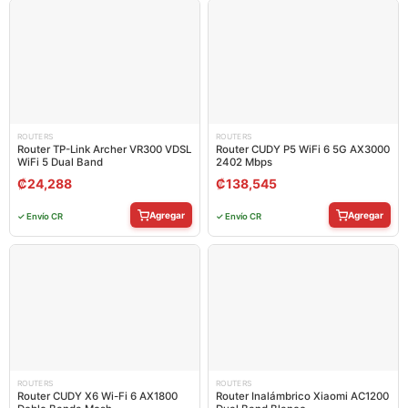
ROUTERS
ROUTERS
Router TP-Link Archer VR300 VDSL
Router CUDY P5 WiFi 6 5G AX3000
WiFi 5 Dual Band
2402 Mbps
₡
24,288
₡
138,545
Agregar
Agregar
✓ Envío CR
✓ Envío CR
ROUTERS
ROUTERS
Router CUDY X6 Wi-Fi 6 AX1800
Router Inalámbrico Xiaomi AC1200