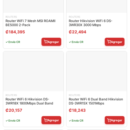
ROUTERS
ROUTERS
Router WiFi 7 Mesh MSI ROAMII
Router Hikvision WiFi 6 DS-
BE5000 2-Pack
3WR30X 3000 Mbps
₡
184,395
₡
22,494
Agregar
Agregar
✓ Envío CR
✓ Envío CR
ROUTERS
ROUTERS
Router WiFi 6 Hikvision DS-
Router WiFi 6 Dual Band Hikvision
3WR18X 1800Mbps Dual Band
DS-3WR15X 1501Mbps
₡
20,157
₡
18,243
Agregar
Agregar
✓ Envío CR
✓ Envío CR