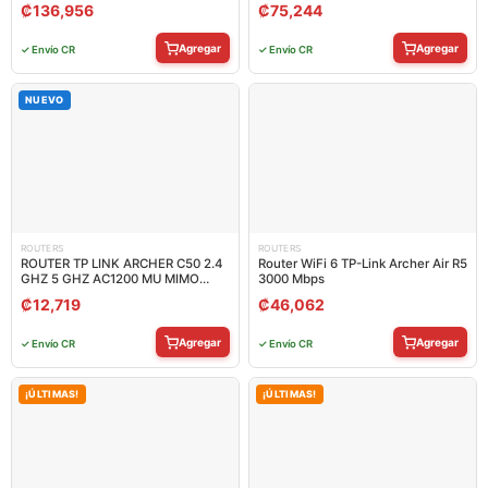
WAN/LAN WAN / LAN
₡
136,956
₡
75,244
Agregar
Agregar
✓ Envío CR
✓ Envío CR
NUEVO
ROUTERS
ROUTERS
ROUTER TP LINK ARCHER C50 2.4
Router WiFi 6 TP-Link Archer Air R5
GHZ 5 GHZ AC1200 MU MIMO
3000 Mbps
PUERTO WAN
₡
12,719
₡
46,062
Agregar
Agregar
✓ Envío CR
✓ Envío CR
¡ÚLTIMAS!
¡ÚLTIMAS!