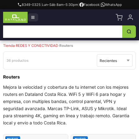
8349-0325
|
Lun–Sáb 8am–5:30pm
|
Facebook
|
WhatsApp
Tienda
›
REDES Y CONECTIVIDAD
›
Routers
36 productos
Routers
Mejora la velocidad y cobertura de tu internet con los mejores
routers en Dataland Costa Rica. WiFi 5 y WiFi 6 para hogar y
empresa, con multiples bandas, control parental, VPN y
seguridad avanzada. Marcas TP-Link, ASUS y Mikrotik. Ideal
para streaming 4K, gaming en linea y trabajo remoto. Garantia
local y envio a todo Costa Rica.
NUEVO
NUEVO