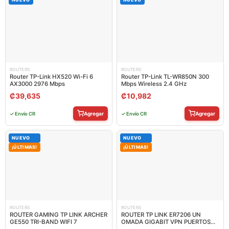
ROUTERS
ROUTERS
Router TP-Link HX520 Wi-Fi 6
Router TP-Link TL-WR850N 300
AX3000 2976 Mbps
Mbps Wireless 2.4 GHz
₡
39,635
₡
10,982
Agregar
Agregar
✓ Envío CR
✓ Envío CR
NUEVO
NUEVO
¡ÚLTIMAS!
¡ÚLTIMAS!
ROUTERS
ROUTERS
ROUTER GAMING TP LINK ARCHER
ROUTER TP LINK ER7206 UN
GE550 TRI-BAND WIFI 7
OMADA GIGABIT VPN PUERTOS